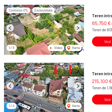
Comision 0%
Exclusivitate
Teren intr
65,750 €
Teren de 91
Previous
Next
Vezi
1
/
11
Video
Harta
Teren intra
215,100 €
Teren de 1,1
Previous
Next
Vezi
1
/
4
Harta