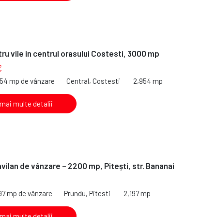
ru vile in centrul orasului Costesti, 3000 mp
€
954 mp de vânzare
Central, Costesti
2,954 mp
 mai multe detalii
avilan de vânzare – 2200 mp, Pitești, str. Bananai
€
197 mp de vânzare
Prundu, Pitesti
2,197 mp
 mai multe detalii