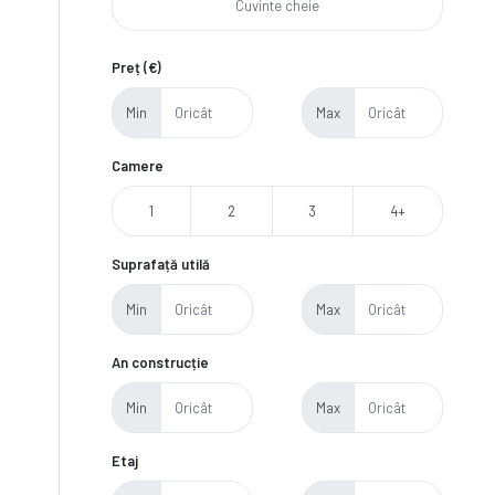
Preț (€)
Min
Max
Camere
1
2
3
4+
Suprafață utilă
Min
Max
An construcție
Min
Max
Etaj