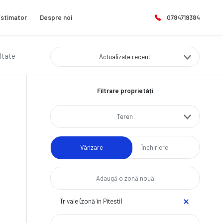
stimator
Despre noi
0784719384
ltate
Actualizate recent
Filtrare proprietăți
Teren
Vânzare
Închiriere
Trivale (zonă în Pitesti)