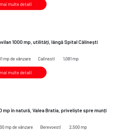
 mai multe detalii
vilan 1000 mp, utilități, lângă Spital Călinești
81 mp de vânzare
Calinesti
1,081 mp
 mai multe detalii
 mp în natură, Valea Bratia, priveliște spre munți
500 mp de vânzare
Berevoesti
2,500 mp