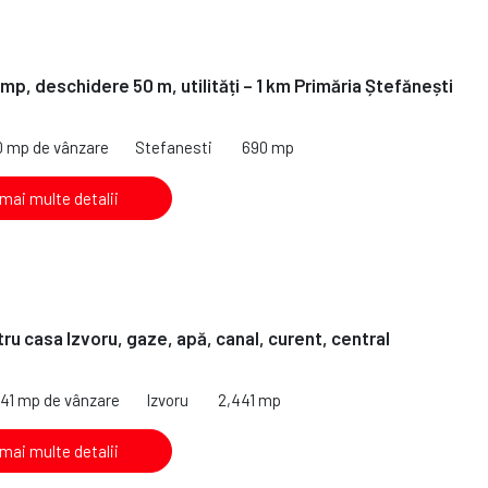
mp, deschidere 50 m, utilități – 1 km Primăria Ștefănești
0 mp de vânzare
Stefanesti
690 mp
 mai multe detalii
ru casa Izvoru, gaze, apă, canal, curent, central
441 mp de vânzare
Izvoru
2,441 mp
 mai multe detalii