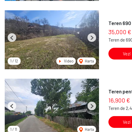
Teren 690 
35,000 €
Teren de 69
Previous
Next
Vezi
1
/
12
Video
Harta
Teren pent
16,900 €
Teren de 2,
Previous
Next
Vezi
1
/
11
Harta