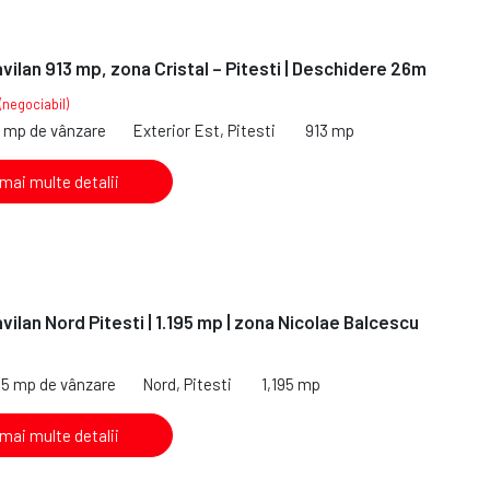
avilan 913 mp, zona Cristal – Pitesti | Deschidere 26m
(negociabil)
3 mp de vânzare
Exterior Est, Pitesti
913 mp
 mai multe detalii
vilan Nord Pitesti | 1.195 mp | zona Nicolae Balcescu
95 mp de vânzare
Nord, Pitesti
1,195 mp
 mai multe detalii