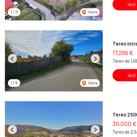
Vezi
1
/
11
Harta
Teren intra
17,296 €
Teren de 1,0
Previous
Next
Vezi
1
/
8
Harta
Teren 2500
30,000 €
Teren de 2,
Previous
Next