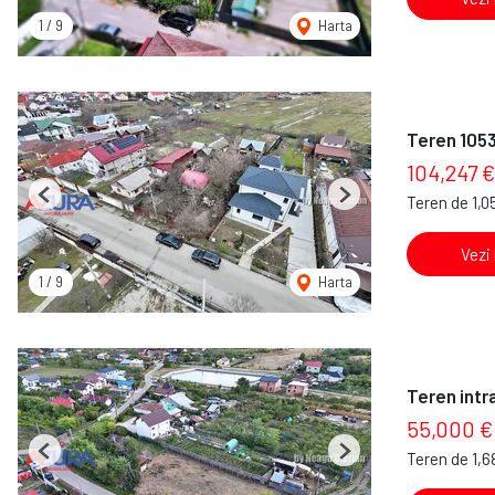
1
/
9
Harta
Teren 1053
104,247 €
Teren de 1,
Previous
Next
Vezi
1
/
9
Harta
Teren intra
55,000 €
Teren de 1,
Previous
Next