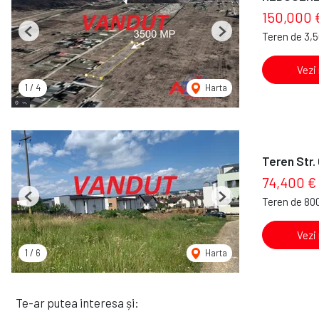
150,000 
Teren de 3,
Previous
Next
Vezi
1
/
4
Harta
Teren Str.
74,400 €
Teren de 80
Previous
Next
Vezi
1
/
6
Harta
Te-ar putea interesa și: