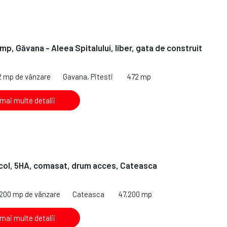
mp, Găvana - Aleea Spitalului, liber, gata de construit
2 mp de vânzare
Gavana, Pitesti
472 mp
 mai multe detalii
col, 5HA, comasat, drum acces, Cateasca
,200 mp de vânzare
Cateasca
47,200 mp
 mai multe detalii