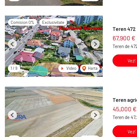
Comision 0%
Exclusivitate
Teren 472 
67,900 €
Teren de 47
Previous
Next
Vezi
1
/
9
Video
Harta
Teren agri
45,000 €
Teren de 47
Previous
Next
Vezi