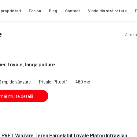
 proprietari
Echipa
Blog
Contact
Vinde din străinătate
E
e
3 rezu
ier Trivale, langa padure
0 mp de vânzare
Trivale, Pitesti
460 mp
 mai multe detalii
RET Vanzare Teren Parcelabil Trivale Platou Intravilan