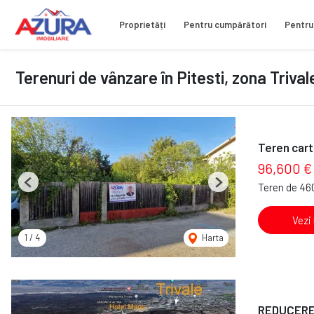
Proprietăți
Pentru cumpărători
Pentru
Terenuri de vânzare în Pitesti, zona Trival
Teren cart
96,600 €
Teren de 46
Previous
Next
Vezi
1
/
4
Harta
REDUCERE P