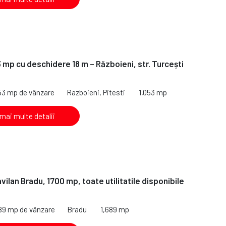
 mp cu deschidere 18 m – Războieni, str. Turcești
053 mp de vânzare
Razboieni, Pitesti
1,053 mp
 mai multe detalii
vilan Bradu, 1700 mp, toate utilitatile disponibile
689 mp de vânzare
Bradu
1,689 mp