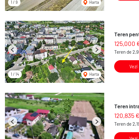
1
/
9
Harta
Teren pent
125,000 
Teren de 2,
Previous
Next
Vezi
1
/
14
Harta
Teren intr
120,835 
Teren de 2,
Previous
Next
Vezi