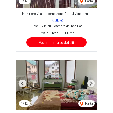
1
/
12
Harta
Inchiriere Vila moderna zona Cornul Vanatorului
1,000 €
Casă / Vilă cu 9 camere de închiriat
Trivale, Pitesti
400 mp
Vezi mai multe detalii
Previous
Next
1
/
12
Harta