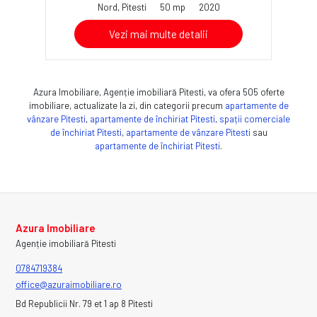
Nord, Pitesti
50 mp
2020
Vezi mai multe detalii
Azura Imobiliare, Agenție imobiliară Pitesti, va ofera 505 oferte
imobiliare, actualizate la zi, din categorii precum
apartamente de
vânzare Pitesti
,
apartamente de închiriat Pitesti
,
spații comerciale
de închiriat Pitesti
,
apartamente de vânzare Pitesti
sau
apartamente de închiriat Pitesti
.
Azura Imobiliare
Agenție imobiliară Pitesti
0784719384
office@azuraimobiliare.ro
Bd Republicii Nr. 79 et 1 ap 8 Pitesti