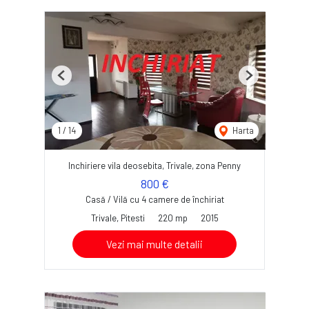
Previous
Next
1
/
14
Harta
Inchiriere vila deosebita, Trivale, zona Penny
800 €
Casă / Vilă cu 4 camere de închiriat
Trivale, Pitesti
220 mp
2015
Vezi mai multe detalii