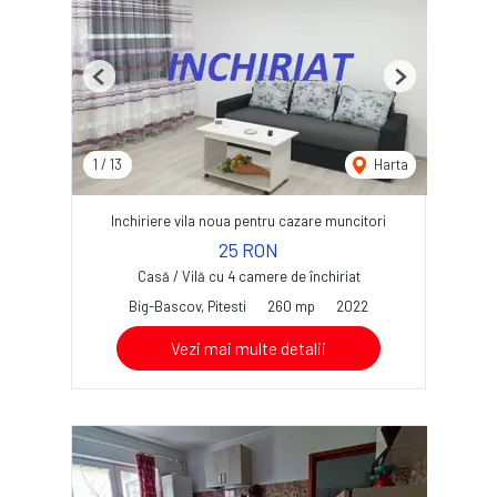
Previous
Next
1
/
13
Harta
Inchiriere vila noua pentru cazare muncitori
25 RON
Casă / Vilă cu 4 camere de închiriat
Big-Bascov, Pitesti
260 mp
2022
Vezi mai multe detalii