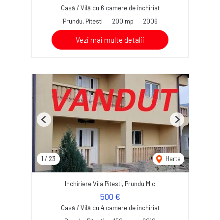
Casă / Vilă cu 6 camere de închiriat
Prundu, Pitesti
200 mp
2006
Vezi mai multe detalii
Previous
Next
1
/
23
Harta
Inchiriere Vila Pitesti, Prundu Mic
500 €
Casă / Vilă cu 4 camere de închiriat