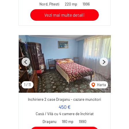
Nord, Pitesti
220 mp
1996
Vezi mai multe detalii
Previous
Next
1
/
11
Harta
Inchiriere 2 case Draganu - cazare muncitori
450 €
Casă / Vilă cu 4 camere de închiriat
Draganu
180 mp
1990