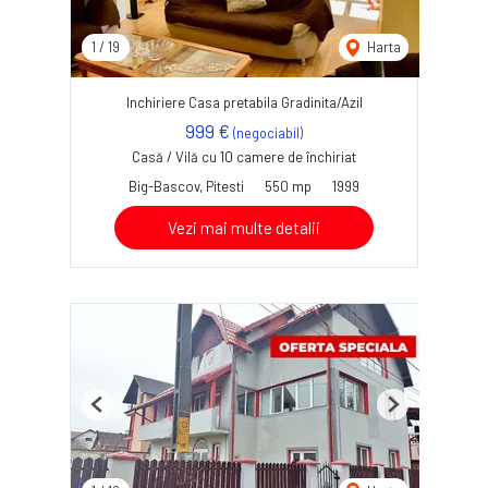
1
/
19
Harta
Inchiriere Casa pretabila Gradinita/Azil
999 €
(negociabil)
Casă / Vilă cu 10 camere de închiriat
Big-Bascov, Pitesti
550 mp
1999
Vezi mai multe detalii
Previous
Next