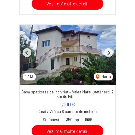
Vezi mai multe detalii
Previous
Next
1
/
13
Harta
Casă spațioasă de închiriat – Valea Mare, Ștefănești, 2
km de Pitesti
1,000 €
Casă / Vilă cu 8 camere de închiriat
Stefanesti
350 mp
1996
Vezi mai multe detalii