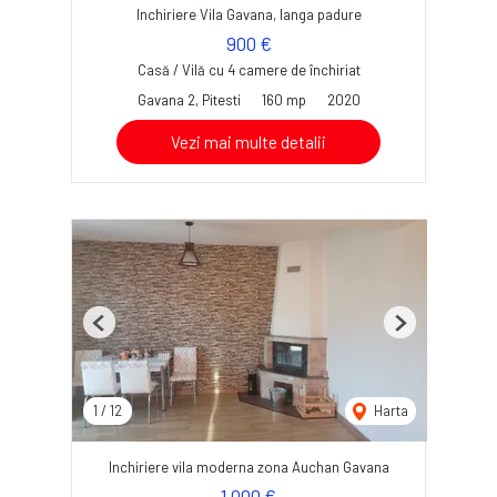
Inchiriere Vila Gavana, langa padure
900 €
Casă / Vilă cu 4 camere de închiriat
Gavana 2, Pitesti
160 mp
2020
Vezi mai multe detalii
Previous
Next
1
/
12
Harta
Inchiriere vila moderna zona Auchan Gavana
1,000 €