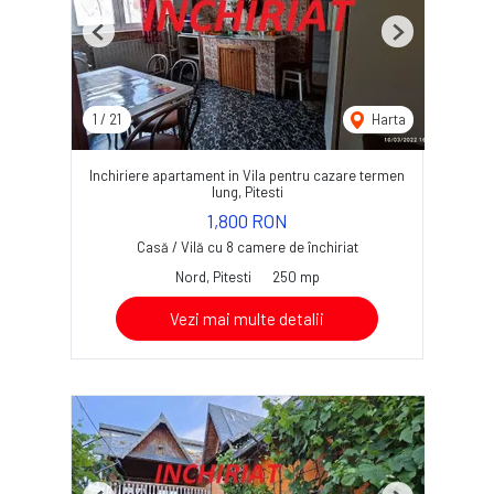
Previous
Next
1
/
21
Harta
Inchiriere apartament in Vila pentru cazare termen
lung, Pitesti
1,800 RON
Casă / Vilă cu 8 camere de închiriat
Nord, Pitesti
250 mp
Vezi mai multe detalii