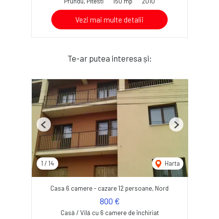
Prundu, Pitesti
150 mp
2010
Vezi mai multe detalii
Te-ar putea interesa și:
Previous
Next
1
/
14
Harta
Casa 6 camere - cazare 12 persoane, Nord
800 €
Casă / Vilă cu 6 camere de închiriat