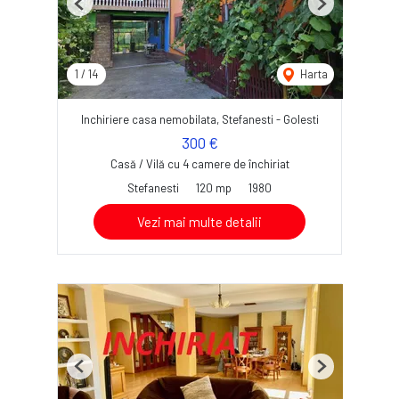
Previous
Next
1
/
14
Harta
Inchiriere casa nemobilata, Stefanesti - Golesti
300 €
Casă / Vilă cu 4 camere de închiriat
Stefanesti
120 mp
1980
Vezi mai multe detalii
Previous
Next