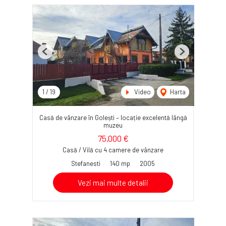
Previous
Next
1
/
19
Video
Harta
Casă de vânzare în Golești – locație excelentă lângă
muzeu
75,000 €
Casă / Vilă cu 4 camere de vânzare
Stefanesti
140 mp
2005
Vezi mai multe detalii