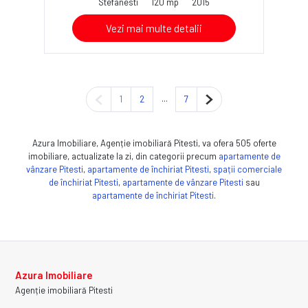
Stefanesti
120 mp
2015
Vezi mai multe detalii
Pagina anterioară
...
Pagina următoare
1
2
7
Azura Imobiliare, Agenție imobiliară Pitesti, va ofera 505 oferte
imobiliare, actualizate la zi, din categorii precum
apartamente de
vânzare Pitesti
,
apartamente de închiriat Pitesti
,
spații comerciale
de închiriat Pitesti
,
apartamente de vânzare Pitesti
sau
apartamente de închiriat Pitesti
.
Azura Imobiliare
Agenție imobiliară Pitesti