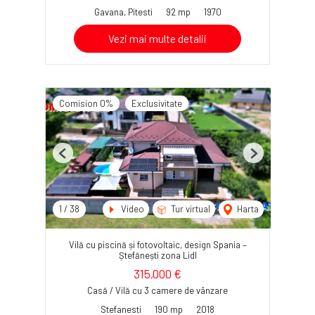
Gavana, Pitesti
92 mp
1970
Vezi mai multe detalii
Comision 0%
Exclusivitate
Previous
Next
1
/
38
Video
Tur virtual
Harta
Vilă cu piscină și fotovoltaic, design Spania –
Ștefănești zona Lidl
315,000 €
Casă / Vilă cu 3 camere de vânzare
Stefanesti
190 mp
2018