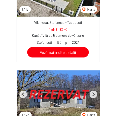
1
/
18
Harta
Vila noua, Stefanesti - Tudosesti
155,000 €
Casă / Vilă cu 5 camere de vânzare
Stefanesti
160 mp
2024
Vezi mai multe detalii
Previous
Next
1
/
23
Harta