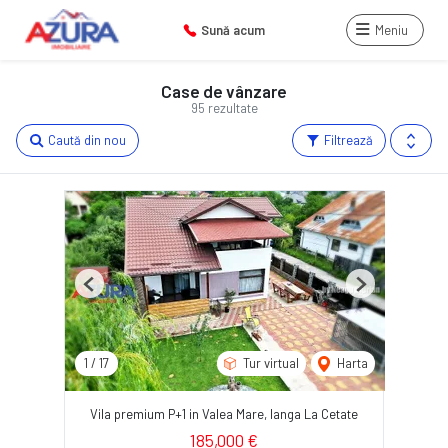
Sună acum
Meniu
Case de vânzare
95 rezultate
Caută din nou
Filtrează
Previous
Next
1
/
17
Tur virtual
Harta
Vila premium P+1 in Valea Mare, langa La Cetate
185,000 €