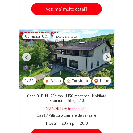
Vezi mai multe detalii
Comision 0%
Exclusivitate
Previous
Next
1
/
39
Video
Tur virtual
Harta
Casă D+P+M | 254 mp | 1.130 mp teren | Mobilată
Premium | Țițești, AG
224,900 €
(negociabil)
Casă / Vilă cu 5 camere de vânzare
Titesti
203 mp
2010