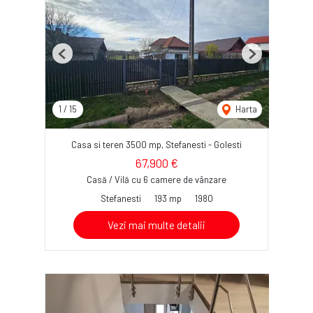
Previous
Next
1
/
15
Harta
Casa si teren 3500 mp, Stefanesti - Golesti
67,900 €
Casă / Vilă cu 6 camere de vânzare
Stefanesti
193 mp
1980
Vezi mai multe detalii