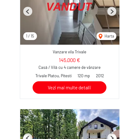
Previous
Next
1
/
15
Harta
Vanzare vila Trivale
145,000 €
Casă / Vilă cu 4 camere de vânzare
Trivale Platou, Pitesti
120 mp
2012
Vezi mai multe detalii