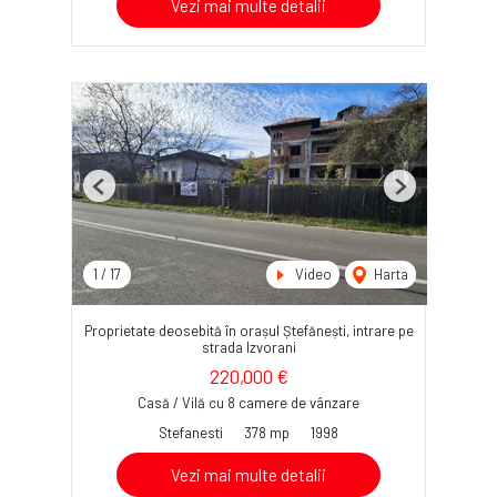
Vezi mai multe detalii
Previous
Next
1
/
17
Video
Harta
Proprietate deosebită în orașul Ștefănești, intrare pe
strada Izvorani
220,000 €
Casă / Vilă cu 8 camere de vânzare
Stefanesti
378 mp
1998
Vezi mai multe detalii