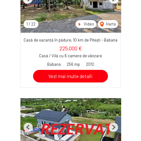
Previous
Next
1
/
22
Video
Harta
Casă de vacanță în pădure, 10 km de Pitești - Babana
225,000 €
Casă / Vilă cu 6 camere de vânzare
Babana
256 mp
2012
Vezi mai multe detalii
Previous
Next