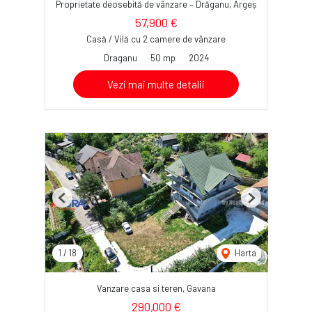
Proprietate deosebită de vânzare – Drăganu, Argeș
57,900 €
Casă / Vilă cu 2 camere de vânzare
Draganu
50 mp
2024
Vezi mai multe detalii
Previous
Next
1
/
18
Harta
Vanzare casa si teren, Gavana
290,000 €