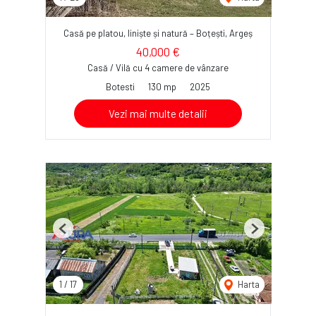
Casă pe platou, liniște și natură – Boțești, Argeș
40,000 €
Casă / Vilă cu 4 camere de vânzare
Botesti
130 mp
2025
Vezi mai multe detalii
Previous
Next
1
/
17
Harta