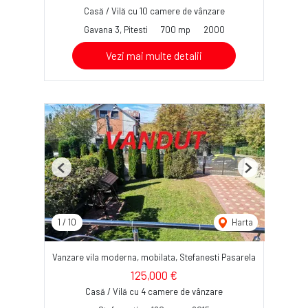
Casă / Vilă cu 10 camere de vânzare
Gavana 3, Pitesti
700 mp
2000
Vezi mai multe detalii
Previous
Next
1
/
10
Harta
Vanzare vila moderna, mobilata, Stefanesti Pasarela
125,000 €
Casă / Vilă cu 4 camere de vânzare