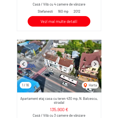
Casă / Vilă cu 4 camere de vânzare
Stefanesti
160 mp
2012
Vezi mai multe detalii
Previous
Next
1
/
16
Harta
Apartament etaj casa cu teren 430 mp, N. Balcescu,
stradal
135,900 €
Casă / Vilă cu 3 camere de vânzare