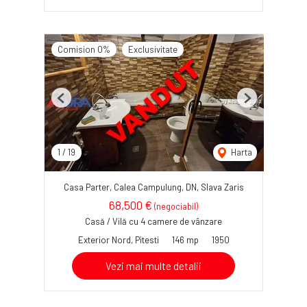
Comision 0%
Exclusivitate
Previous
Next
1
/
19
Harta
Casa Parter, Calea Campulung, DN, Slava Zaris
68,500 €
(negociabil)
Casă / Vilă cu 4 camere de vânzare
Exterior Nord, Pitesti
146 mp
1950
Vezi mai multe detalii