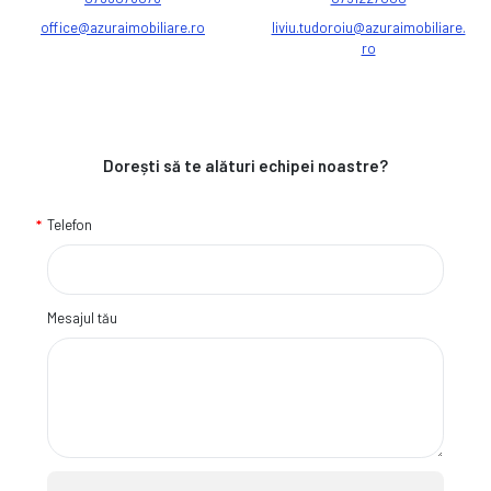
office@azuraimobiliare.ro
liviu.tudoroiu@azuraimobiliare.
ro
Dorești să te alături echipei noastre?
Telefon
Mesajul tău