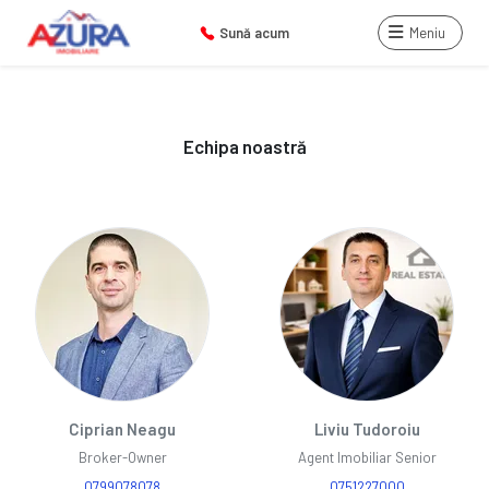
Sună acum
Meniu
Echipa noastră
Ciprian Neagu
Liviu Tudoroiu
Broker-Owner
Agent Imobiliar Senior
0799078078
0751227000