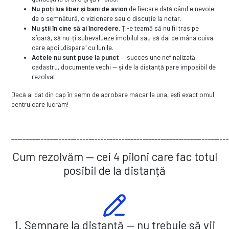
Nu poți lua liber și bani de avion
de fiecare dată când e nevoie
de o semnătură, o vizionare sau o discuție la notar.
Nu știi în cine să ai încredere.
Ți-e teamă să nu fii tras pe
sfoară, să nu-ți subevalueze imobilul sau să dai pe mâna cuiva
care apoi „dispare" cu lunile.
Actele nu sunt puse la punct
— succesiune nefinalizată,
cadastru, documente vechi — și de la distanță pare imposibil de
rezolvat.
Dacă ai dat din cap în semn de aprobare măcar la una, ești exact omul
pentru care lucrăm!
_________________________________________________________________________
Cum rezolvăm — cei 4 piloni care fac totul
posibil de la distanță
1. Semnare la distanță — nu trebuie să vii