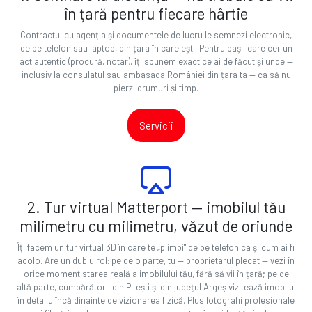
în țară pentru fiecare hârtie
Contractul cu agenția și documentele de lucru le semnezi electronic,
de pe telefon sau laptop, din țara în care ești. Pentru pașii care cer un
act autentic (procură, notar), îți spunem exact ce ai de făcut și unde —
inclusiv la consulatul sau ambasada României din țara ta — ca să nu
pierzi drumuri și timp.
Servicii
2. Tur virtual Matterport — imobilul tău
milimetru cu milimetru, văzut de oriunde
Îți facem un tur virtual 3D în care te „plimbi" de pe telefon ca și cum ai fi
acolo. Are un dublu rol: pe de o parte, tu — proprietarul plecat — vezi în
orice moment starea reală a imobilului tău, fără să vii în țară; pe de
altă parte, cumpărătorii din Pitești și din județul Argeș vizitează imobilul
în detaliu încă dinainte de vizionarea fizică. Plus fotografii profesionale