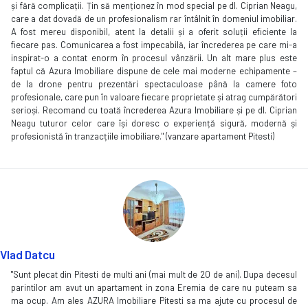
și fără complicații. Țin să menționez în mod special pe dl. Ciprian Neagu,
care a dat dovadă de un profesionalism rar întâlnit în domeniul imobiliar.
A fost mereu disponibil, atent la detalii și a oferit soluții eficiente la
fiecare pas. Comunicarea a fost impecabilă, iar încrederea pe care mi-a
inspirat-o a contat enorm în procesul vânzării. Un alt mare plus este
faptul că Azura Imobiliare dispune de cele mai moderne echipamente –
de la drone pentru prezentări spectaculoase până la camere foto
profesionale, care pun în valoare fiecare proprietate și atrag cumpărători
serioși. Recomand cu toată încrederea Azura Imobiliare și pe dl. Ciprian
Neagu tuturor celor care își doresc o experiență sigură, modernă și
profesionistă în tranzacțiile imobiliare." (vanzare apartament Pitesti)
Vlad Datcu
"Sunt plecat din Pitesti de multi ani (mai mult de 20 de ani). Dupa decesul
parintilor am avut un apartament in zona Eremia de care nu puteam sa
ma ocup. Am ales AZURA Imobiliare Pitesti sa ma ajute cu procesul de