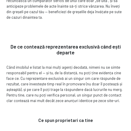
recunoască un cumpărător serios de unul care doar „se uită", și să
anticipeze problemele de acte înainte să-ți strice vânzarea. Nu înveți
din greșeli pe cazul tău — beneficiezi de greșelile deja învățate pe sute
de cazuri dinaintea ta.
De ce contează reprezentarea exclusivă când ești
departe
Când imobilul e listat la mai mulți agenți deodată, nimeni nu se simte
responsabil pentru el — și tu, de la distanță, nu poți ține evidența cine
face ce. Cu reprezentare exclusivă ai un singur om care răspunde de
rezultat, care investește timp real în promovare (nu doar îl postează și
așteaptă), și pe care îl poți trage la răspundere dacă lucrurile nu merg.
Pentru tine, care nu poți verifica personal, un singur punct de contact
clar contează mai mult decât zece anunțuri identice pe zece site-uri.
Ce spun proprietari ca tine