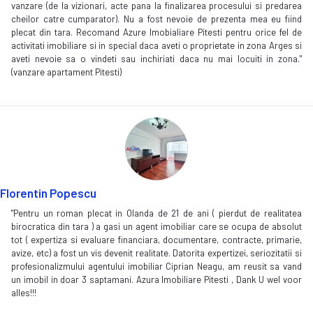
vanzare (de la vizionari, acte pana la finalizarea procesului si predarea
cheilor catre cumparator). Nu a fost nevoie de prezenta mea eu fiind
plecat din tara. Recomand Azure Imobialiare Pitesti pentru orice fel de
activitati imobiliare si in special daca aveti o proprietate in zona Arges si
aveti nevoie sa o vindeti sau inchiriati daca nu mai locuiti in zona."
(vanzare apartament Pitesti)
Florentin Popescu
"Pentru un roman plecat in Olanda de 21 de ani ( pierdut de realitatea
birocratica din tara ) a gasi un agent imobiliar care se ocupa de absolut
tot ( expertiza si evaluare financiara, documentare, contracte, primarie,
avize, etc) a fost un vis devenit realitate. Datorita expertizei, seriozitatii si
profesionalizmului agentului imobiliar Ciprian Neagu, am reusit sa vand
un imobil in doar 3 saptamani. Azura Imobiliare Pitesti , Dank U wel voor
alles!!!