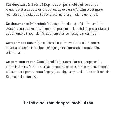
Cât durează până vând?
Depinde de tipul imobilului, de zona din
Argeș, de starea actelor și de preț. La evaluare îți dăm o estimare
realistă pentru situația ta concretă, nu o promisiune generică.
Ce documente îmi trebuie?
După prima discuție îți trimitem lista
exactă pentru cazul tău. În general pornim de la actul de proprietate și
documentele imobilului; îți spunem clar ce lipsește și cum obții.
Cum primesc banii?
Îți explicăm din prima varianta clară pentru
situația ta, astfel încât banii să ajungă în siguranță în contul tău,
oriunde ai fi.
Ce comision aveți?
Comisionul îl discutăm clar și transparent la
prima întâlnire, fără costuri ascunse. Nu este cu nimic mai mult decât
cel standard pentru zona Argeș, și cu siguranță mai ieftin decât cel din
Spania, Italia sau UK.
Hai să discutăm despre imobilul tău