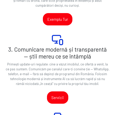
și filmări cu drona, care scot proprietatea în evidență și aduc
cumpărători deciși, nu curioși.
Exemplu Tur
3. Comunicare modernă și transparentă
— știi mereu ce se întâmplă
Primești update-uri regulate: cine a văzut imobilul, ce ofertă a venit, la
ce pas suntem. Comunicăm pe canalul care-ți convine ție — WhatsApp,
telefon, e-mail — fără să depinzi de programul din România. Folosim
tehnologie modernă și instrumente AI ca să lucrăm rapid și să nu
rămâi niciodată „în ceață" cu privire la propriul tău imobil.
Servicii