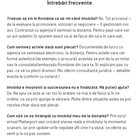
Întrebări frecvente
Trebuie să vin în România ca să-mi vând imobilul?
Nu. Tot procesul —
de la evaluare la promovare, vizionări și negociere — îl gestionăm noi
aici. Contractul cu agenția îl semnezi la distanță. Pentru pașii care cer
un act autentic îți spunem exact ce ai de făcut din țara în care ești.
Cum semnez actele dacă sunt plecat?
Documentele de lucru cu
agenția se semnează electronic, la distanță. Pentru actele care cer
formă autentică (de exemplu o procură), acestea se pot da la un notar
sau la consulatul/ambasada României din țara ta. Îți explicăm pas cu
pas, ca să nu pierzi drumuri. (Nu oferim consultanță juridică — detaliile
exacte le confirmi cu notarul.)
Imobilul e moștenit și succesiunea nu e finalizată. Mă puteți ajuta?
Da. Ne spui ce acte ai, iar noi îți arătăm ce mai e de făcut și în ce
ordine, ca să poți ajunge la vânzare. Multe dintre situațiile astea se pot
rezolva chiar dacă ești plecat.
Cum văd ce se întâmplă cu imobilul meu de la distanță?
Prin turul
virtual Matterport vezi oricând starea reală a imobilului la momentul
scanarii, iar prin update-urile regulate afli cine l-a văzut, ce oferte au
venit și la ce pas suntem.