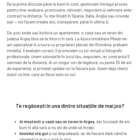
De la prima discuție până la banii în cont, gestionăm întregul proces
pentru tine: evaluare, promovare, vizionări, negociere și semnare ante-
contract la distanță. Tu stai liniștit în Spania, Italia, Anglia sau oriunde
ești — noi facem treaba aici, transparent, până în ultima zi.
Da, poți vinde sau închiria un apartament, o casă sau un teren din
județul Argeș fără să te întorci în țară. La Azura Imobiliare Pitești ne-
am specializat în a lucra cu proprietari plecați din România: preluăm
imobilul, îl evaluăm corect, îl promovăm cu tur virtual și fotografii
profesionale, ținem vizionările în locul tău, negociem, iar contractul îl
semnezi de la distanță. Ai un singur om de legătură, cu peste 25 de ani
de experiență, și primești update-uri la fiecare pas. Avem deja clienți
exact ca tine, care au făcut asta cu noi.
Te regăsești în una dintre situațiile de mai jos?
Ai moștenit o casă sau un teren în Argeș
, dar locuiești de ani
buni în altă țară și nu știi de unde să începi.
Imobilul stă gol
și se degradează, iar de fiecare dată când te
gândești la el ai o grijă în plus.