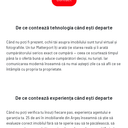
De ce contează tehnologia când ești departe
Când nu poți fi prezent, ochii tăi asupra imobilului sunt turul virtual și
fotografiile. Un tur Matterport îți arată ție starea reală și îi arată
cumpărătorului serios exact ce cumpără — ceea ce scurtează timpul
până la o ofertă bună și aduce cumpărători deciși, nu turiști. Iar
comunicarea modernă înseamnă că nu mai aștepți zile ca să afli ce se
întâmplă cu propria ta proprietate.
De ce contează experiența când ești departe
Când nu poți verifica tu însuți fiecare pas, experiența agentului e
garanția ta. 25 de ani în imobiliarele din Argeș înseamnă că știe să
evalueze corect imobilul fără să te sperie sau să te păcălească, să