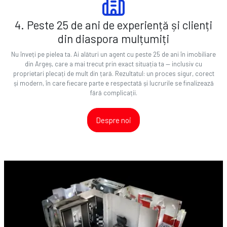
4. Peste 25 de ani de experiență și clienți
din diaspora mulțumiți
Nu înveți pe pielea ta. Ai alături un agent cu peste 25 de ani în imobiliare
din Argeș, care a mai trecut prin exact situația ta — inclusiv cu
proprietari plecați de mult din țară. Rezultatul: un proces sigur, corect
și modern, în care fiecare parte e respectată și lucrurile se finalizează
fără complicații.
Despre noi