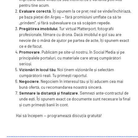
pentru tine acum.
Evaluare corectă.
Îți spunem la ce preț real se vinde/închiriază,
pe baza pieței din Argeș — fără promisiuni umflate ca să te
„prindem", și fără subevaluare ca să scăpăm repede.
Pregătirea imobilului.
Tur virtual Matterport, fotografii
profesionale, filmare cu drona. Dacă imobilul e gol sau are
nevoie de o mână de ajutor pe partea de acte, îți spunem exact
ce e de făcut.
Promovare.
Publicăm pe site-ul nostru, în Social Media și pe
principalele portaluri, cu materiale care atrag cumpărători
serioși.
Vizionări în locul tău.
Noi ținem vizionările și selectăm
cumpărătorii reali. Tu primești raportul.
Negociere.
Negociem în interesul tău și îți aducem cea mai
bună ofertă, cu recomandarea noastră sinceră.
Semnare la distanță și finalizare.
Semnezi ante-contractul de
unde ești. Îți spunem exact ce documente sunt necesare la final
și cum primești banii în cont.
Hai să începem — programează discuția gratuită!
_________________________________________________________________________