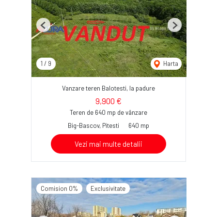
Previous
Next
1
/
9
Harta
Vanzare teren Balotesti, la padure
9,900 €
Teren de 640 mp de vânzare
Big-Bascov, Pitesti
640 mp
Vezi mai multe detalii
Comision 0%
Exclusivitate