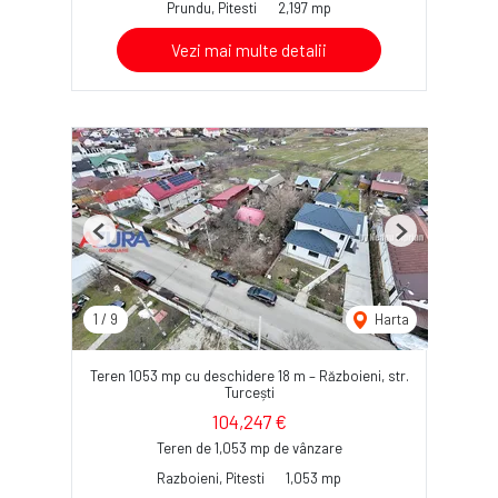
Prundu, Pitesti
2,197 mp
Vezi mai multe detalii
Previous
Next
1
/
9
Harta
Teren 1053 mp cu deschidere 18 m – Războieni, str.
Turcești
104,247 €
Teren de 1,053 mp de vânzare
Razboieni, Pitesti
1,053 mp