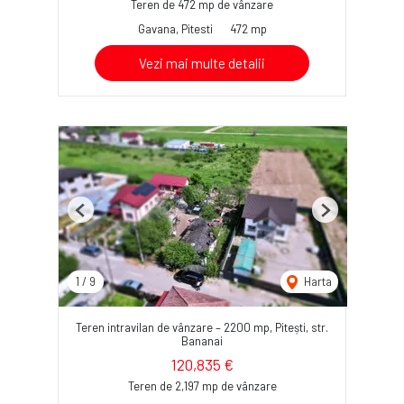
Teren de 472 mp de vânzare
Gavana, Pitesti
472 mp
Vezi mai multe detalii
Previous
Next
1
/
9
Harta
Teren intravilan de vânzare – 2200 mp, Pitești, str.
Bananai
120,835 €
Teren de 2,197 mp de vânzare