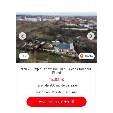
Previous
Next
1
/
7
Harta
Teren 200 mp cu anexă locuibilă – Aleea Stadionului,
Pitești
15,000 €
Teren de 200 mp de vânzare
Razboieni, Pitesti
200 mp
Vezi mai multe detalii