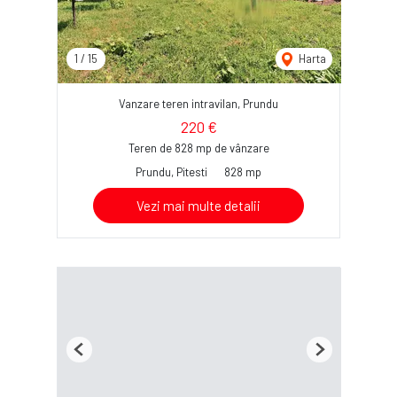
1
/
15
Harta
Vanzare teren intravilan, Prundu
220 €
Teren de 828 mp de vânzare
Prundu, Pitesti
828 mp
Vezi mai multe detalii
Previous
Next