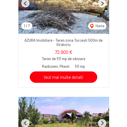
Previous
Next
1
/
7
Harta
AZURA Imobiliare - Teren zona Turcesti 500m de
Giratoriu
72,900 €
Teren de 511 mp de vânzare
Razboieni, Pitesti
511 mp
Vezi mai multe detalii
Previous
Next