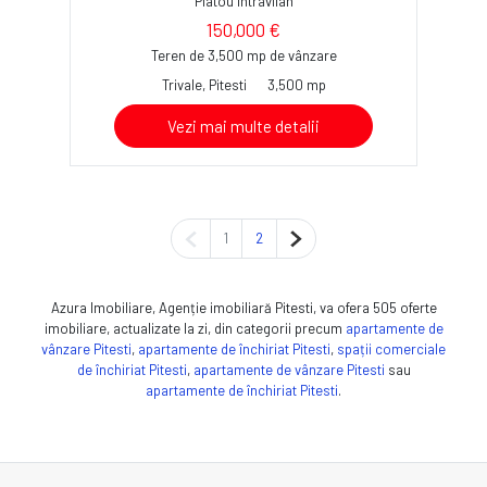
Platou Intravilan
150,000 €
Teren de 3,500 mp de vânzare
Trivale, Pitesti
3,500 mp
Vezi mai multe detalii
Pagina anterioară
Pagina următoare
1
2
Azura Imobiliare, Agenție imobiliară Pitesti, va ofera 505 oferte
imobiliare, actualizate la zi, din categorii precum
apartamente de
vânzare Pitesti
,
apartamente de închiriat Pitesti
,
spații comerciale
de închiriat Pitesti
,
apartamente de vânzare Pitesti
sau
apartamente de închiriat Pitesti
.