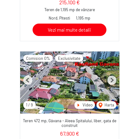
215,100 €
Teren de 1,195 mp de vânzare
Nord, Pitesti
1,195 mp
Vezi mai multe detalii
Comision 0%
Exclusivitate
Previous
Next
1
/
9
Video
Harta
Teren 472 mp, Găvana - Aleea Spitalului, liber, gata de
construit
67,900 €