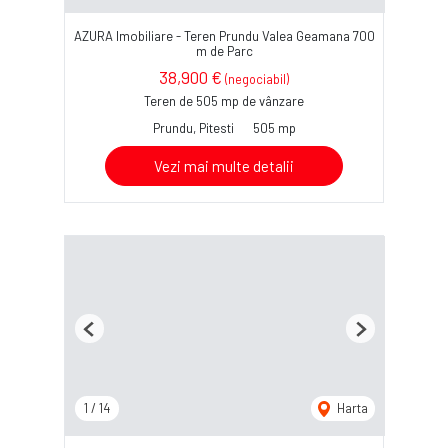
AZURA Imobiliare - Teren Prundu Valea Geamana 700
m de Parc
38,900 €
(negociabil)
Teren de 505 mp de vânzare
Prundu, Pitesti
505 mp
Vezi mai multe detalii
Previous
Next
1
/
14
Harta