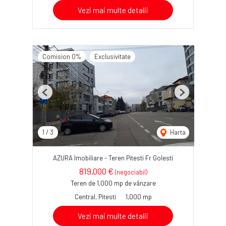
Vezi mai multe detalii
Comision 0%
Exclusivitate
Previous
Next
1
/
3
Harta
AZURA Imobiliare - Teren Pitesti Fr Golesti
819,000 €
(negociabil)
Teren de 1,000 mp de vânzare
Central, Pitesti
1,000 mp
Vezi mai multe detalii