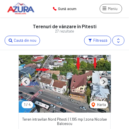
Sună acum
Meniu
Terenuri de vânzare în Pitesti
27 rezultate
Caută din nou
Filtrează
Previous
Next
1
/
4
Harta
Teren intravilan Nord Pitesti | 1.195 mp | zona Nicolae
Balcescu