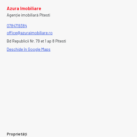
Azura Imobiliare
Agenție imobiliară Pitesti
0784719384
office@azuraimobiliare.ro
Bd Republicii Nr. 79 et 1 ap 8 Pitesti
Deschide în Google Maps
Proprietăți