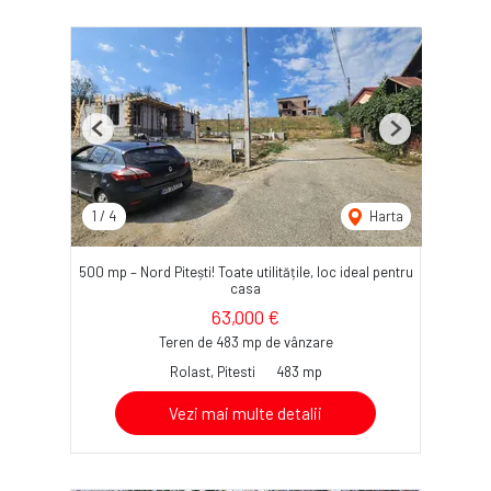
Previous
Next
1
/
4
Harta
500 mp – Nord Pitești! Toate utilitățile, loc ideal pentru
casa
63,000 €
Teren de 483 mp de vânzare
Rolast, Pitesti
483 mp
Vezi mai multe detalii