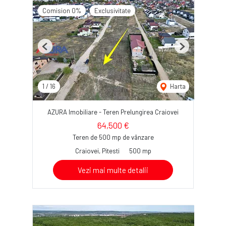
Comision 0%
Exclusivitate
Previous
Next
1
/
16
Harta
AZURA Imobiliare - Teren Prelungirea Craiovei
64,500 €
Teren de 500 mp de vânzare
Craiovei, Pitesti
500 mp
Vezi mai multe detalii