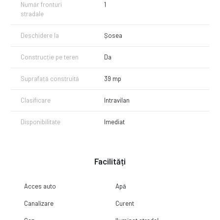
Număr fronturi
1
- zonă cu locuințe noi
stradale
- acces facil auto
- utilități disponibile imediat
Deschidere la
Șosea
Construcție pe teren
Da
Suprafață construită
39 mp
Clasificare
Intravilan
Disponibilitate
Imediat
Facilități
Acces auto
Apă
Canalizare
Curent