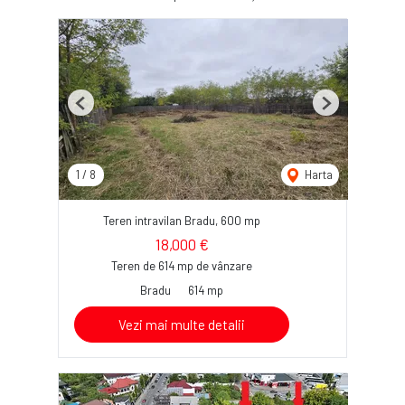
Previous
Next
1
/
8
Harta
Teren intravilan Bradu, 600 mp
18,000 €
Teren de 614 mp de vânzare
Bradu
614 mp
Vezi mai multe detalii