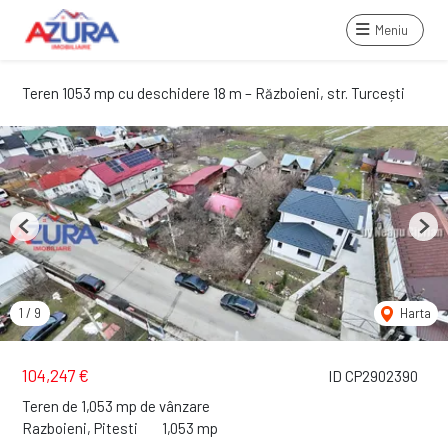
Meniu
Teren 1053 mp cu deschidere 18 m – Războieni, str. Turcești
Previous
Next
1
/
9
Harta
104,247 €
ID CP2902390
Teren de 1,053 mp de vânzare
Razboieni, Pitesti
1,053 mp