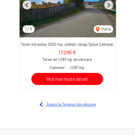
Previous
Next
1
/
8
Harta
Teren intravilan 1000 mp, utilități, lângă Spital Călinești
17,296 €
Teren de 1,081 mp de vânzare
Calinesti
1,081 mp
Vezi mai multe detalii
Înapoi la Terenuri de vânzare