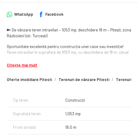
WhatsApp
Facebook
🔑 De vânzare teren intravilan – 1053 mp, deschidere 18 m – Pitești, zona
Războieni (str. Turcești)
Oportunitate excelentă pentru construcția unei case sau investiție!
Teren intravilan în suprafață de 1053 mp, cu deschidere de 18 m, situat
într-o zonă liniștită și accesibilă din zona Războieni, strada Turcești, cu
drum asfaltat.
Citește mai mult
✅ Toate utilitățile la limita proprietății:
Oferte imobiliare Pitesti
Terenuri de vânzare Pitesti
Terenuri de
- apă
- curent electric
- gaze
- canalizare
Tip teren
Construcții
📍 Localizare foarte bună – acces rapid către oraș, cartier în
Suprafață teren
1,053 mp
dezvoltare, ideal pentru locuință permanentă sau proiect imobiliar.
💡 Avantaje:
Front stradal
18.0 m
- teren intravilan
- formă bună pentru construcție