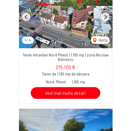
Previous
Next
1
/
4
Harta
Teren intravilan Nord Pitesti | 1.195 mp | zona Nicolae
Balcescu
215,100 €
Teren de 1,195 mp de vânzare
Nord, Pitesti
1,195 mp
Vezi mai multe detalii