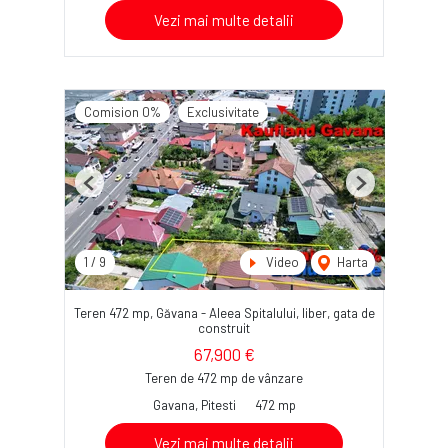
Vezi mai multe detalii
Comision 0%
Exclusivitate
Previous
Next
1
/
9
Video
Harta
Teren 472 mp, Găvana - Aleea Spitalului, liber, gata de
construit
67,900 €
Teren de 472 mp de vânzare
Gavana, Pitesti
472 mp
Vezi mai multe detalii