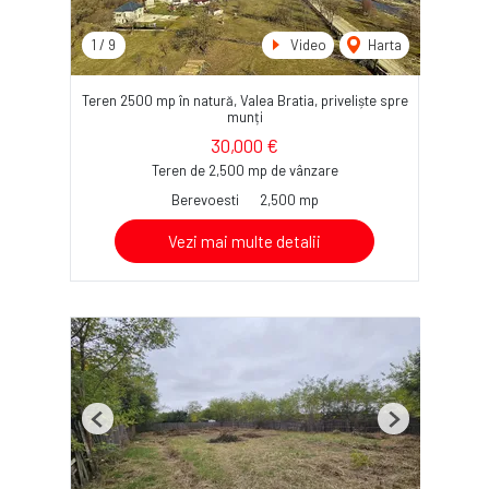
1
/
9
Video
Harta
Teren 2500 mp în natură, Valea Bratia, priveliște spre
munți
30,000 €
Teren de 2,500 mp de vânzare
Berevoesti
2,500 mp
Vezi mai multe detalii
Previous
Next