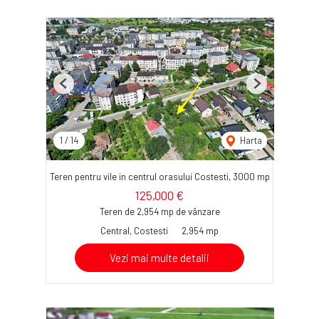
Previous
Next
1
/
14
Harta
Teren pentru vile in centrul orasului Costesti, 3000 mp
125,000 €
Teren de 2,954 mp de vânzare
Central, Costesti
2,954 mp
Vezi mai multe detalii