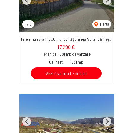
Previous
Next
1
/
8
Harta
Teren intravilan 1000 mp, utilități, lângă Spital Călinești
17,296 €
Teren de 1,081 mp de vânzare
Calinesti
1,081 mp
Vezi mai multe detalii
Previous
Next