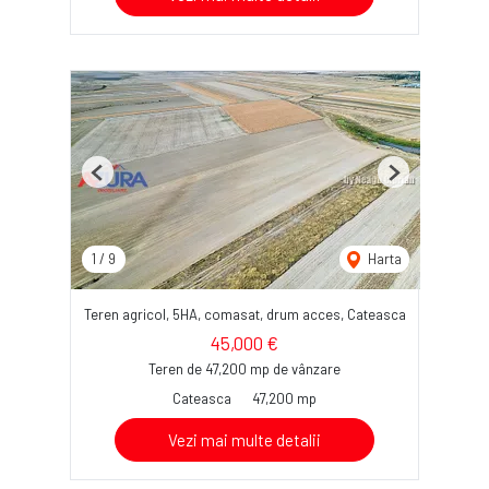
Previous
Next
1
/
9
Harta
Teren agricol, 5HA, comasat, drum acces, Cateasca
45,000 €
Teren de 47,200 mp de vânzare
Cateasca
47,200 mp
Vezi mai multe detalii