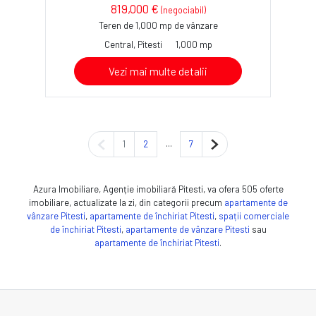
819,000 €
(negociabil)
Teren de 1,000 mp de vânzare
Central, Pitesti
1,000 mp
Vezi mai multe detalii
Pagina anterioară
...
Pagina următoare
1
2
7
Azura Imobiliare, Agenție imobiliară Pitesti, va ofera 505 oferte
imobiliare, actualizate la zi, din categorii precum
apartamente de
vânzare Pitesti
,
apartamente de închiriat Pitesti
,
spații comerciale
de închiriat Pitesti
,
apartamente de vânzare Pitesti
sau
apartamente de închiriat Pitesti
.