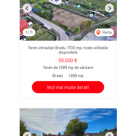
Previous
Next
1
/
11
Harta
Teren intravilan Bradu, 1700 mp, toate utilitatile
disponibile
55,000 €
Teren de 1,689 mp de vânzare
Bradu
1,689 mp
Vezi mai multe detalii