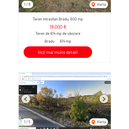
1
/
8
Harta
Teren intravilan Bradu, 600 mp
18,000 €
Teren de 614 mp de vânzare
Bradu
614 mp
Vezi mai multe detalii
Previous
Next
1
/
5
Harta