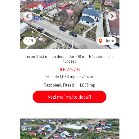
Previous
Next
1
/
9
Harta
Teren 1053 mp cu deschidere 18 m – Războieni, str.
Turcești
104,247 €
Teren de 1,053 mp de vânzare
Razboieni, Pitesti
1,053 mp
Vezi mai multe detalii