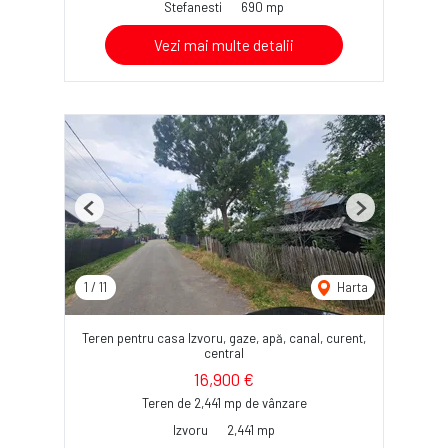
Stefanesti
690 mp
Vezi mai multe detalii
Previous
Next
1
/
11
Harta
Teren pentru casa Izvoru, gaze, apă, canal, curent,
central
16,900 €
Teren de 2,441 mp de vânzare
Izvoru
2,441 mp