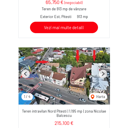
65,750 €
(negociabil)
Teren de 913 mp de vânzare
Exterior Est, Pitesti
913 mp
Vezi mai multe detalii
Previous
Next
1
/
4
Harta
Teren intravilan Nord Pitesti | 1.195 mp | zona Nicolae
Balcescu
215,100 €