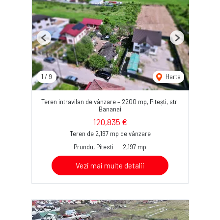
Previous
Next
1
/
9
Harta
Teren intravilan de vânzare – 2200 mp, Pitești, str.
Bananai
120,835 €
Teren de 2,197 mp de vânzare
Prundu, Pitesti
2,197 mp
Vezi mai multe detalii