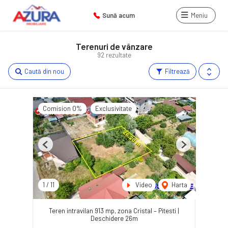
Sună acum
Meniu
Terenuri de vânzare
92 rezultate
Caută din nou
Filtrează
Comision 0%
Exclusivitate
Previous
Next
1
/
11
Video
Harta
Teren intravilan 913 mp, zona Cristal – Pitesti |
Deschidere 26m