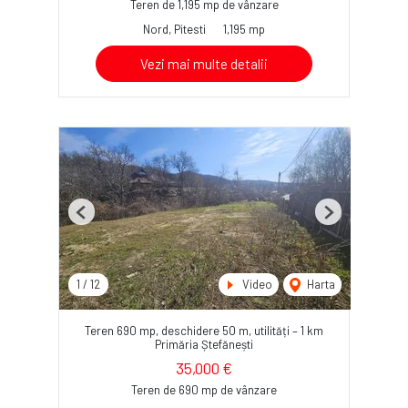
Teren de 1,195 mp de vânzare
Nord, Pitesti
1,195 mp
Vezi mai multe detalii
Previous
Next
1
/
12
Video
Harta
Teren 690 mp, deschidere 50 m, utilități – 1 km
Primăria Ștefănești
35,000 €
Teren de 690 mp de vânzare