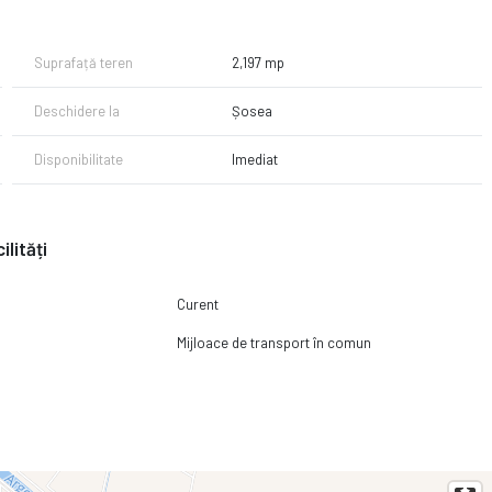
51227000
Suprafață teren
2,197 mp
Deschidere la
Șosea
Disponibilitate
Imediat
ilități
Curent
Mijloace de transport în comun