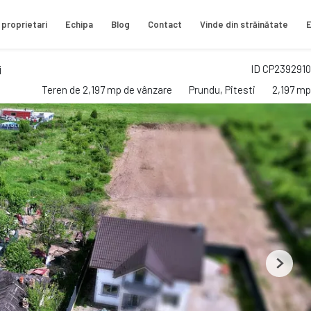
 proprietari
Echipa
Blog
Contact
Vinde din străinătate
E
i
ID CP2392910
Teren de 2,197 mp de vânzare
Prundu, Pitesti
2,197 mp
Next