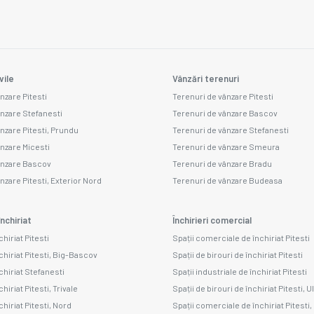
vile
Vânzări terenuri
nzare Pitesti
Terenuri de vânzare Pitesti
ânzare Stefanesti
Terenuri de vânzare Bascov
ânzare Pitesti, Prundu
Terenuri de vânzare Stefanesti
ânzare Micesti
Terenuri de vânzare Smeura
ânzare Bascov
Terenuri de vânzare Bradu
nzare Pitesti, Exterior Nord
Terenuri de vânzare Budeasa
nchiriat
Închirieri comercial
chiriat Pitesti
Spații comerciale de închiriat Pitesti
chiriat Pitesti, Big-Bascov
Spații de birouri de închiriat Pitesti
chiriat Stefanesti
Spații industriale de închiriat Pitesti
hiriat Pitesti, Trivale
Spații de birouri de închiriat Pitesti, U
chiriat Pitesti, Nord
Spații comerciale de închiriat Pitesti,