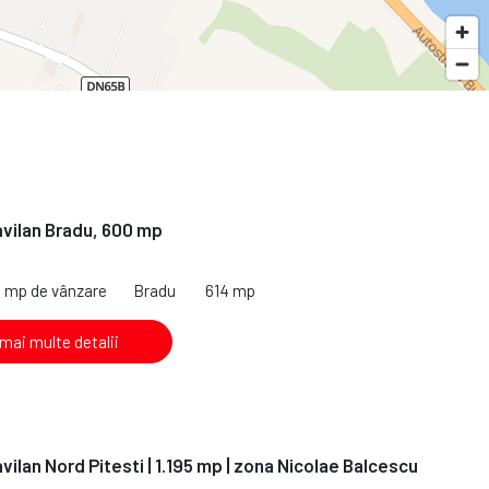
avilan Bradu, 600 mp
4 mp de vânzare
Bradu
614 mp
 mai multe detalii
vilan Nord Pitesti | 1.195 mp | zona Nicolae Balcescu