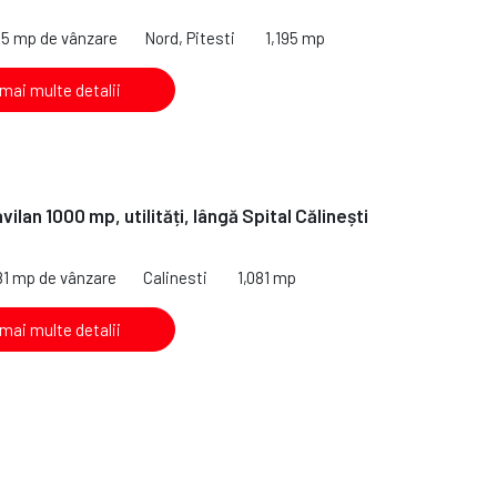
95 mp de vânzare
Nord, Pitesti
1,195 mp
 mai multe detalii
vilan 1000 mp, utilități, lângă Spital Călinești
81 mp de vânzare
Calinesti
1,081 mp
 mai multe detalii