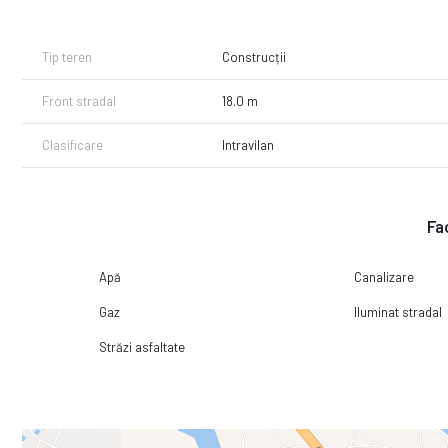
🔹 Zonă liniștită, acces facil către oraș
Preț avantajos! Pentru mai multe detalii și vizionare, sunați la 07
Tip teren
Construcții
Front stradal
18.0 m
Clasificare
Intravilan
Fac
Apă
Canalizare
Gaz
Iluminat stradal
Străzi asfaltate