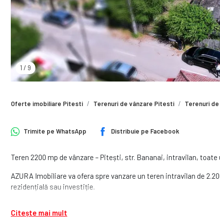
1
/
9
Oferte imobiliare Pitesti
Terenuri de vânzare Pitesti
Terenuri de
Trimite pe
WhatsApp
Distribuie pe
Facebook
Teren 2200 mp de vânzare – Pitești, str. Bananai, intravilan, toate u
AZURA Imobiliare va ofera spre vanzare un teren intravilan de 2.20
rezidențială sau investiție.
🔹 Deschidere: 18 metri la drum asfaltat
Citește mai mult
🔹 Utilități: apă, gaz, curent, canalizare – la marginea terenului