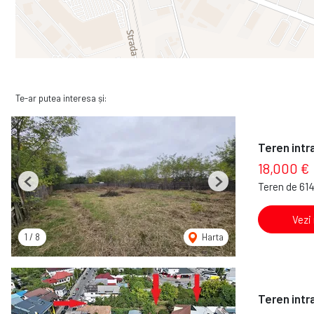
Te-ar putea interesa și:
Teren intr
18,000 €
Teren de 61
Previous
Next
Vezi
1
/
8
Harta
Teren intra