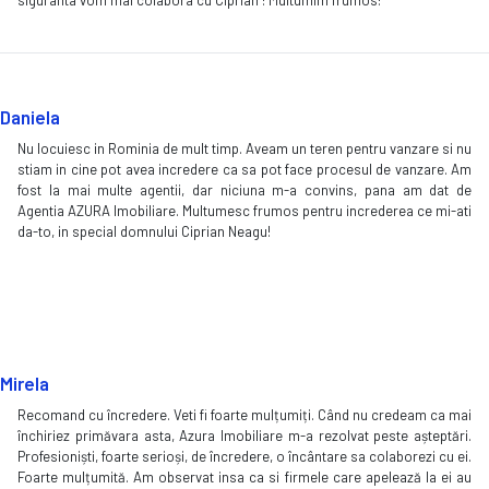
siguranta vom mai colabora cu Ciprian ! Multumim frumos!
Daniela
Nu locuiesc in Rominia de mult timp. Aveam un teren pentru vanzare si nu
stiam in cine pot avea incredere ca sa pot face procesul de vanzare. Am
fost la mai multe agentii, dar niciuna m-a convins, pana am dat de
Agentia AZURA Imobiliare. Multumesc frumos pentru increderea ce mi-ati
da-to, in special domnului Ciprian Neagu!
Mirela
Recomand cu încredere. Veti fi foarte mulțumiți. Când nu credeam ca mai
închiriez primăvara asta, Azura Imobiliare m-a rezolvat peste așteptări.
Profesioniști, foarte serioși, de încredere, o încântare sa colaborezi cu ei.
Foarte mulțumită. Am observat insa ca si firmele care apelează la ei au