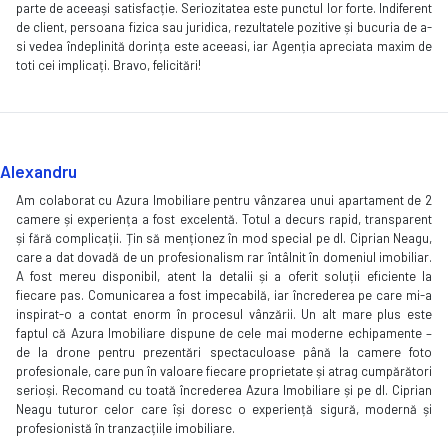
parte de aceeași satisfacție. Seriozitatea este punctul lor forte. Indiferent
de client, persoana fizica sau juridica, rezultatele pozitive și bucuria de a-
si vedea îndeplinită dorința este aceeasi, iar Agenția apreciata maxim de
toti cei implicați. Bravo, felicitări!
Alexandru
Am colaborat cu Azura Imobiliare pentru vânzarea unui apartament de 2
camere și experiența a fost excelentă. Totul a decurs rapid, transparent
și fără complicații. Țin să menționez în mod special pe dl. Ciprian Neagu,
care a dat dovadă de un profesionalism rar întâlnit în domeniul imobiliar.
A fost mereu disponibil, atent la detalii și a oferit soluții eficiente la
fiecare pas. Comunicarea a fost impecabilă, iar încrederea pe care mi-a
inspirat-o a contat enorm în procesul vânzării. Un alt mare plus este
faptul că Azura Imobiliare dispune de cele mai moderne echipamente –
de la drone pentru prezentări spectaculoase până la camere foto
profesionale, care pun în valoare fiecare proprietate și atrag cumpărători
serioși. Recomand cu toată încrederea Azura Imobiliare și pe dl. Ciprian
Neagu tuturor celor care își doresc o experiență sigură, modernă și
profesionistă în tranzacțiile imobiliare.