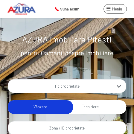
Sună acum
Meniu
AZURA Imobiliare Pitesti
pentru Oameni. despre Imobiliare
Tip proprietate
Vânzare
Închiriere