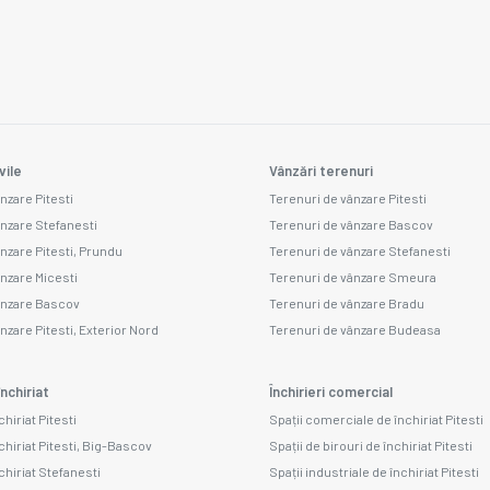
vile
Vânzări terenuri
nzare Pitesti
Terenuri de vânzare Pitesti
ânzare Stefanesti
Terenuri de vânzare Bascov
ânzare Pitesti, Prundu
Terenuri de vânzare Stefanesti
ânzare Micesti
Terenuri de vânzare Smeura
ânzare Bascov
Terenuri de vânzare Bradu
nzare Pitesti, Exterior Nord
Terenuri de vânzare Budeasa
nchiriat
Închirieri comercial
chiriat Pitesti
Spații comerciale de închiriat Pitesti
chiriat Pitesti, Big-Bascov
Spații de birouri de închiriat Pitesti
chiriat Stefanesti
Spații industriale de închiriat Pitesti