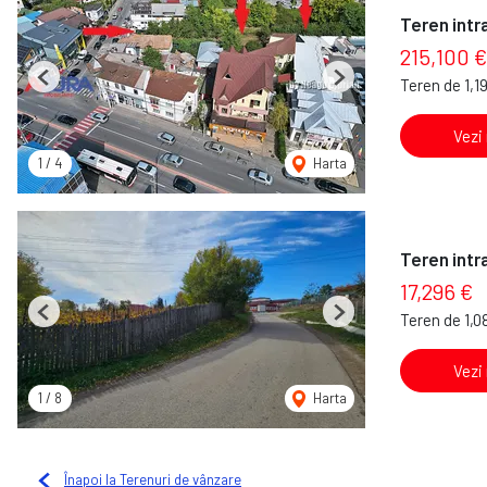
Teren intra
215,100 €
Teren de 1,1
Previous
Next
Vezi
1
/
4
Harta
Teren intra
17,296 €
Teren de 1,0
Previous
Next
Vezi
1
/
8
Harta
Înapoi la Terenuri de vânzare