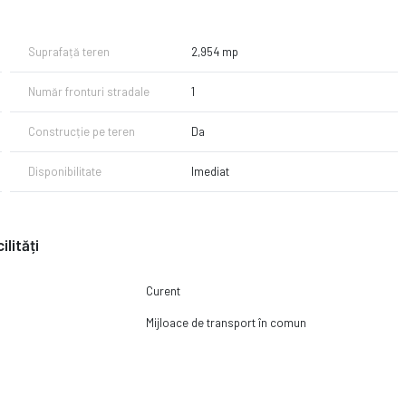
oarte bune, terenul este ideal atat pentru dezvoltare rezidentiala -
ru alte proiecte imobiliare, in functie de interesul investitorului.
Suprafață teren
2,954 mp
Număr fronturi stradale
1
Construcție pe teren
Da
Disponibilitate
Imediat
celente si posibilitatilor variate de dezvoltare.
ilități
Curent
Mijloace de transport în comun