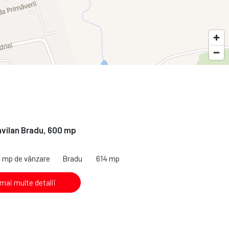
avilan Bradu, 600 mp
4 mp de vânzare
Bradu
614 mp
 mai multe detalii