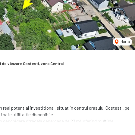
Harta
i de vânzare Costesti, zona Central
real potential investitional, situat in centrul orasului Costesti, pe
toate utilitatile disponibile.
 o deschidere stradala generoasa de 27 ml, oferind multiple
gospodaresti, iar utilitatile sunt deja disponibile, existand doua
e.