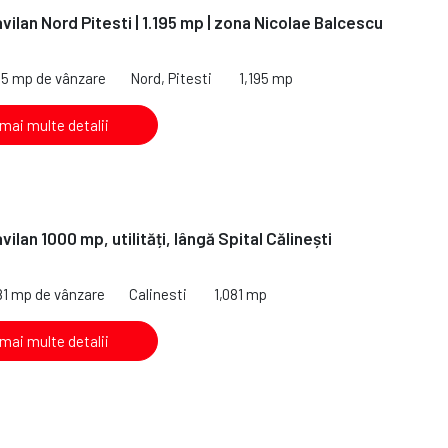
vilan Nord Pitesti | 1.195 mp | zona Nicolae Balcescu
95 mp de vânzare
Nord, Pitesti
1,195 mp
 mai multe detalii
vilan 1000 mp, utilități, lângă Spital Călinești
81 mp de vânzare
Calinesti
1,081 mp
 mai multe detalii