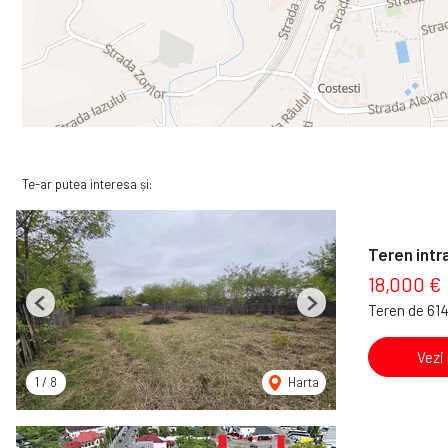
Te-ar putea interesa și:
Teren intr
18,000 €
Teren de 61
Previous
Next
Vezi
1
/
8
Harta