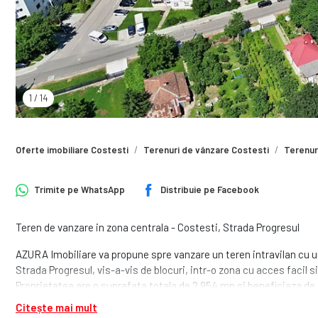
1
/
14
Oferte imobiliare Costesti
Terenuri de vânzare Costesti
Terenur
Trimite pe
WhatsApp
Distribuie pe
Facebook
Teren de vanzare in zona centrala - Costesti, Strada Progresul
AZURA Imobiliare va propune spre vanzare un teren intravilan cu un 
Strada Progresul, vis-a-vis de blocuri, intr-o zona cu acces facil si 
Proprietatea are o suprafata totala de 2.954 mp si beneficiaza de
posibilitati de valorificare. Pe teren se afla o casa veche si anexe 
Citește mai mult
partide de curent electric si alimentare cu apa trase pe proprietat