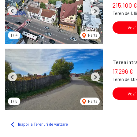
215,100 €
Teren de 1,1
Previous
Next
Vezi
1
/
4
Harta
Teren intra
17,296 €
Teren de 1,0
Previous
Next
Vezi
1
/
8
Harta
Înapoi la Terenuri de vânzare