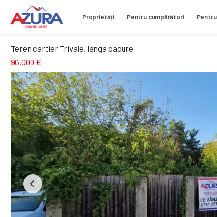
Proprietăți
Pentru cumpărători
Pentru
Teren cartier Trivale, langa padure
96,600 €
Previous