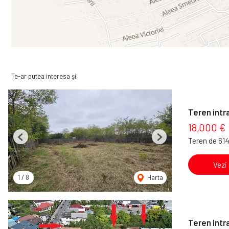
Te-ar putea interesa și:
Teren intr
18,000 €
Teren de 61
Previous
Next
Vezi
1
/
8
Harta
Teren intra