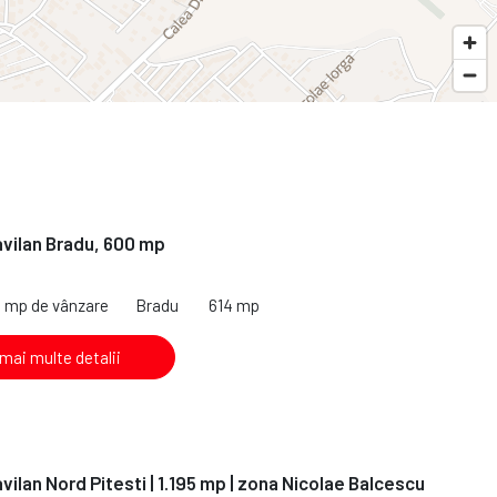
avilan Bradu, 600 mp
4 mp de vânzare
Bradu
614 mp
 mai multe detalii
vilan Nord Pitesti | 1.195 mp | zona Nicolae Balcescu