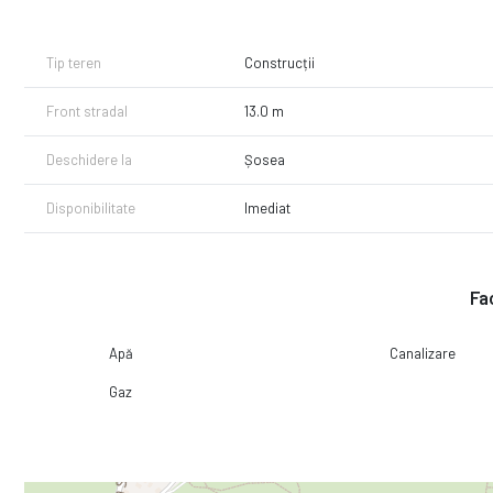
Tip teren
Construcții
Front stradal
13.0 m
Deschidere la
Șosea
Disponibilitate
Imediat
Fac
Apă
Canalizare
Gaz