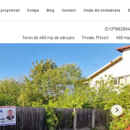
 proprietari
Echipa
Blog
Contact
Vinde din străinătate
E
ID CP1882894
Teren de 460 mp de vânzare
Trivale, Pitesti
460 mp
Next