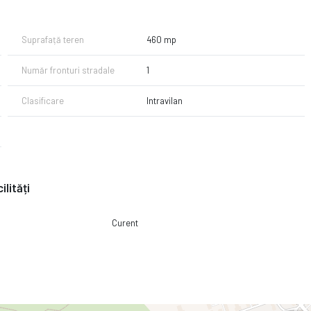
Suprafață teren
460 mp
Număr fronturi stradale
1
Clasificare
Intravilan
ilități
Curent