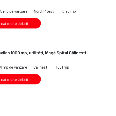
95 mp de vânzare
Nord, Pitesti
1,195 mp
 mai multe detalii
vilan 1000 mp, utilități, lângă Spital Călinești
81 mp de vânzare
Calinesti
1,081 mp
 mai multe detalii