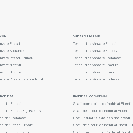
vile
Vânzări terenuri
nzare Pitesti
Terenuri de vânzare Pitesti
ânzare Stefanesti
Terenuri de vânzare Bascov
ânzare Pitesti, Prundu
Terenuri de vânzare Stefanesti
ânzare Micesti
Terenuri de vânzare Smeura
ânzare Bascov
Terenuri de vânzare Bradu
nzare Pitesti, Exterior Nord
Terenuri de vânzare Budeasa
nchiriat
Închirieri comercial
chiriat Pitesti
Spații comerciale de închiriat Pitesti
chiriat Pitesti, Big-Bascov
Spații de birouri de închiriat Pitesti
chiriat Stefanesti
Spații industriale de închiriat Pitesti
hiriat Pitesti, Trivale
Spații de birouri de închiriat Pitesti, U
chiriat Pitesti, Nord
Spații comerciale de închiriat Pitesti,