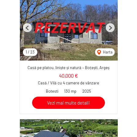
Previous
Next
1
/
23
Harta
Casă pe platou, liniște și natură – Boțești, Argeș
40,000 €
Casă / Vilă cu 4 camere de vânzare
Botesti
130 mp
2025
Vezi mai multe detalii