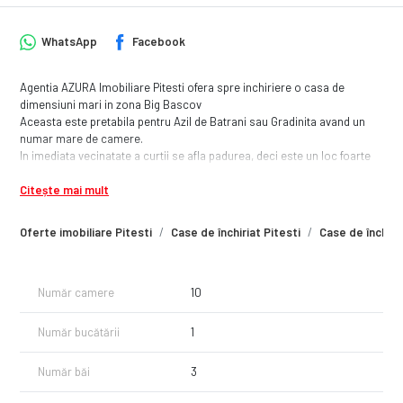
WhatsApp
Facebook
Agentia AZURA Imobiliare Pitesti ofera spre inchiriere o casa de
dimensiuni mari in zona Big Bascov
Aceasta este pretabila pentru Azil de Batrani sau Gradinita avand un
numar mare de camere.
In imediata vecinatate a curtii se afla padurea, deci este un loc foarte
linistit si recreativ!
Citește mai mult
Pretul pe timp de iarna va fii scazut considerabil din pricina costului
incalzirii!
Pentru mai multe detalii nu ezita sa ne contactezi!
Oferte imobiliare Pitesti
Case de închiriat Pitesti
Case de închiri
Număr camere
10
Număr bucătării
1
Număr băi
3