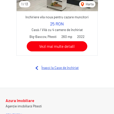
1
/
13
Harta
Inchiriere vila noua pentru cazare muncitori
25 RON
Casă / Vilă cu 4 camere de închiriat
Big-Bascov, Pitesti
260 mp
2022
Vezi mai multe detalii
Înapoi la Case de închiriat
Azura Imobiliare
Agenție imobiliară Pitesti