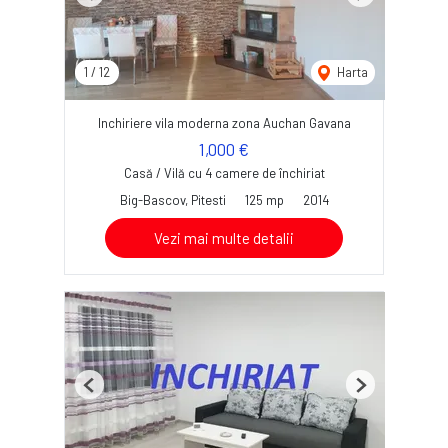
Previous
Next
1
/
12
Harta
Inchiriere vila moderna zona Auchan Gavana
1,000 €
Casă / Vilă cu 4 camere de închiriat
Big-Bascov, Pitesti
125 mp
2014
Vezi mai multe detalii
Previous
Next