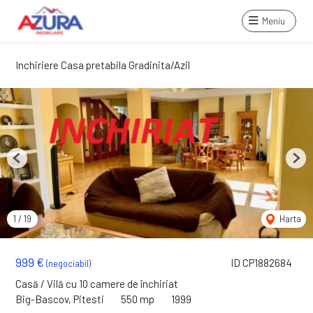
Meniu
Inchiriere Casa pretabila Gradinita/Azil
Previous
Next
1
/
19
Harta
999 €
ID CP1882684
(negociabil)
Casă / Vilă cu 10 camere de închiriat
Big-Bascov, Pitesti
550 mp
1999