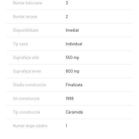
Număr balcoane
3
Număr terase
2
Disponibilitate
Imediat
Tip casă
Individual
Suprafață utilă
550 mp
Suprafață teren
800 mp
Stadiu construcție
Finalizată
An construcție
1999
Tip construcție
Cărămidă
Număr etaje clădire
1