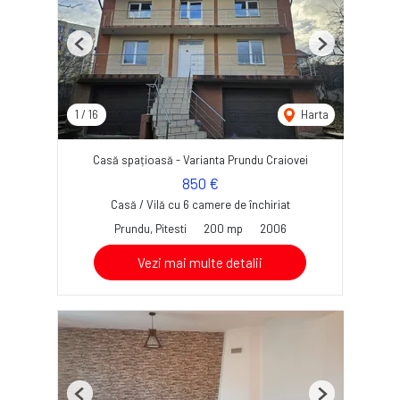
Previous
Next
1
/
16
Harta
Casă spațioasă - Varianta Prundu Craiovei
850 €
Casă / Vilă cu 6 camere de închiriat
Prundu, Pitesti
200 mp
2006
Vezi mai multe detalii