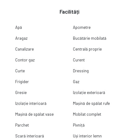
Facilități
Apă
Apometre
Aragaz
Bucătărie mobilată
Canalizare
Centrală proprie
Contor gaz
Curent
Curte
Dressing
Frigider
Gaz
Gresie
Izolație exterioară
Izolație interioară
Mașină de spălat rufe
Mașină de spălat vase
Mobilat complet
Parchet
Pivniță
Scară interioară
Uși interior lemn