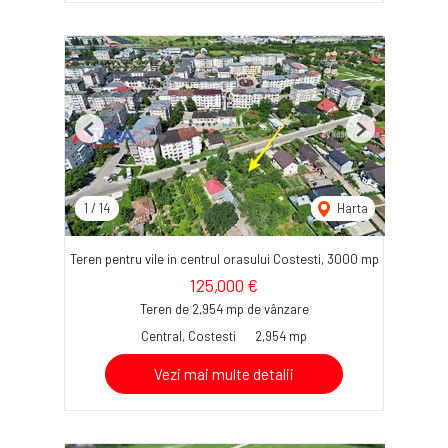
Previous
Next
1
/
14
Harta
Teren pentru vile in centrul orasului Costesti, 3000 mp
125,000 €
Teren de 2,954 mp de vânzare
Central, Costesti
2,954 mp
Vezi mai multe detalii