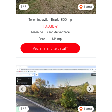
1
/
8
Harta
Teren intravilan Bradu, 600 mp
18,000 €
Teren de 614 mp de vânzare
Bradu
614 mp
Vezi mai multe detalii
Previous
Next
1
/
5
Harta