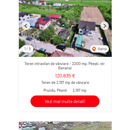
Previous
Next
1
/
9
Harta
Teren intravilan de vânzare – 2200 mp, Pitești, str.
Bananai
120,835 €
Teren de 2,197 mp de vânzare
Prundu, Pitesti
2,197 mp
Vezi mai multe detalii