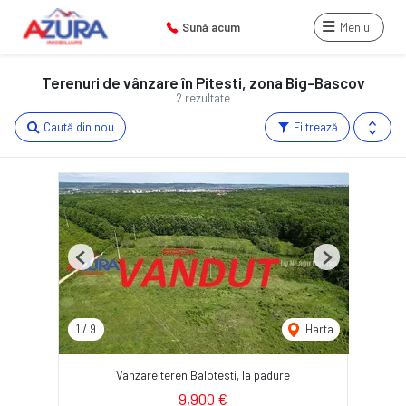
Sună acum
Meniu
Terenuri de vânzare în Pitesti, zona Big-Bascov
2 rezultate
Caută din nou
Filtrează
Previous
Next
1
/
9
Harta
Vanzare teren Balotesti, la padure
9,900 €