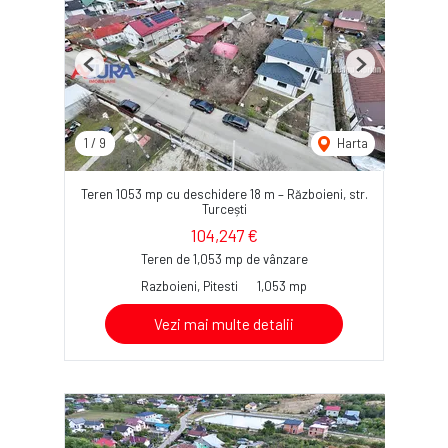
Previous
Next
1
/
9
Harta
Teren 1053 mp cu deschidere 18 m – Războieni, str.
Turcești
104,247 €
Teren de 1,053 mp de vânzare
Razboieni, Pitesti
1,053 mp
Vezi mai multe detalii