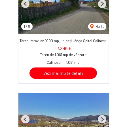
Previous
Next
1
/
8
Harta
Teren intravilan 1000 mp, utilități, lângă Spital Călinești
17,296 €
Teren de 1,081 mp de vânzare
Calinesti
1,081 mp
Vezi mai multe detalii
Previous
Next