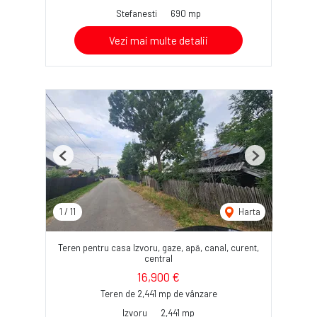
Stefanesti
690 mp
Vezi mai multe detalii
Previous
Next
1
/
11
Harta
Teren pentru casa Izvoru, gaze, apă, canal, curent,
central
16,900 €
Teren de 2,441 mp de vânzare
Izvoru
2,441 mp