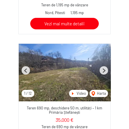
Teren de 1,195 mp de vânzare
Nord, Pitesti
1,195 mp
Vezi mai multe detalii
Previous
Next
1
/
12
Video
Harta
Teren 690 mp, deschidere 50 m, utilități – 1 km
Primăria Ștefănești
35,000 €
Teren de 690 mp de vânzare