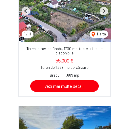
Previous
Next
1
/
11
Harta
Teren intravilan Bradu, 1700 mp, toate utilitatile
disponibile
55,000 €
Teren de 1,689 mp de vânzare
Bradu
1,689 mp
Vezi mai multe detalii