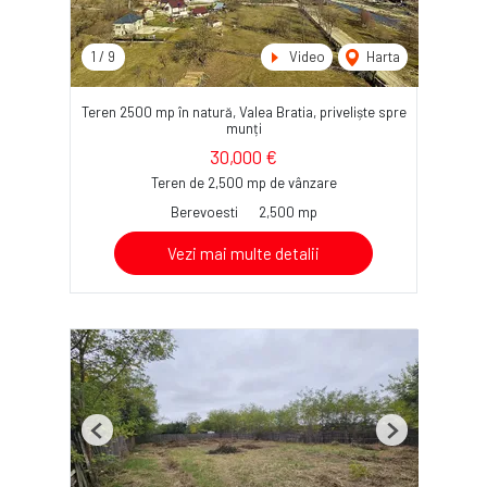
1
/
9
Video
Harta
Teren 2500 mp în natură, Valea Bratia, priveliște spre
munți
30,000 €
Teren de 2,500 mp de vânzare
Berevoesti
2,500 mp
Vezi mai multe detalii
Previous
Next