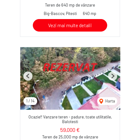
Teren de 640 mp de vânzare
Big-Bascov, Pitesti
640 mp
Vezi mai multe detalii
Previous
Next
1
/
14
Harta
Ocazie!! Vanzare teren - padure, toate utilitatile,
Balotesti
59,000 €
Teren de 25,000 mp de vânzare