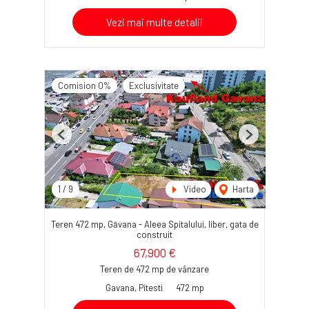
Vezi mai multe detalii
Comision 0%
Exclusivitate
Previous
Next
1
/
9
Video
Harta
Teren 472 mp, Găvana - Aleea Spitalului, liber, gata de
construit
67,900 €
Teren de 472 mp de vânzare
Gavana, Pitesti
472 mp