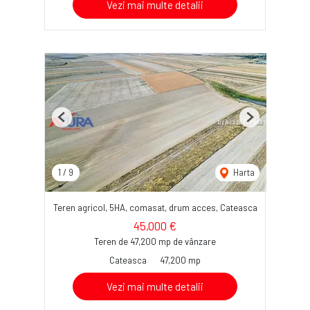
Vezi mai multe detalii
Previous
Next
1
/
9
Harta
Teren agricol, 5HA, comasat, drum acces, Cateasca
45,000 €
Teren de 47,200 mp de vânzare
Cateasca
47,200 mp
Vezi mai multe detalii