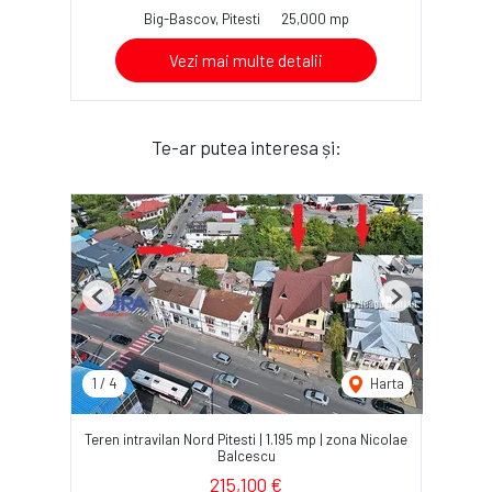
Big-Bascov, Pitesti
25,000 mp
Vezi mai multe detalii
Te-ar putea interesa și:
Previous
Next
1
/
4
Harta
Teren intravilan Nord Pitesti | 1.195 mp | zona Nicolae
Balcescu
215,100 €