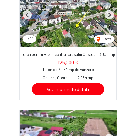
Previous
Next
1
/
14
Harta
Teren pentru vile in centrul orasului Costesti, 3000 mp
125,000 €
Teren de 2,954 mp de vânzare
Central, Costesti
2,954 mp
Vezi mai multe detalii