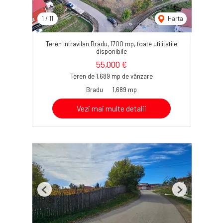
1
/
11
Harta
Teren intravilan Bradu, 1700 mp, toate utilitatile
disponibile
55,000 €
Teren de 1,689 mp de vânzare
Bradu
1,689 mp
Vezi mai multe detalii
Previous
Next