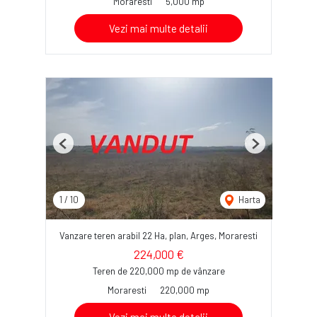
Moraresti
5,000 mp
Vezi mai multe detalii
Previous
Next
1
/
10
Harta
Vanzare teren arabil 22 Ha, plan, Arges, Moraresti
224,000 €
Teren de 220,000 mp de vânzare
Moraresti
220,000 mp