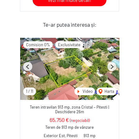
Vezi mai multe detalii
Te-ar putea interesa și:
Comision 0%
Exclusivitate
Previous
Next
1
/
11
Video
Harta
Teren intravilan 913 mp, zona Cristal – Pitesti |
Deschidere 26m
65,750 €
(negociabil)
Teren de 913 mp de vânzare
Exterior Est, Pitesti
913 mp