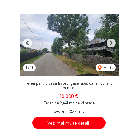
Previous
Next
1
/
11
Harta
Teren pentru casa Izvoru, gaze, apă, canal, curent,
central
16,900 €
Teren de 2,441 mp de vânzare
Izvoru
2,441 mp
Vezi mai multe detalii