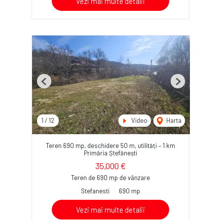
Vezi mai multe detalii
Previous
Next
1
/
12
Video
Harta
Teren 690 mp, deschidere 50 m, utilități – 1 km
Primăria Ștefănești
35,000 €
Teren de 690 mp de vânzare
Stefanesti
690 mp
Vezi mai multe detalii