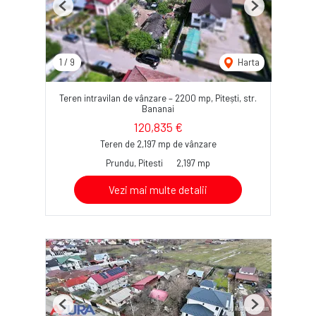
Previous
Next
1
/
9
Harta
Teren intravilan de vânzare – 2200 mp, Pitești, str.
Bananai
120,835 €
Teren de 2,197 mp de vânzare
Prundu, Pitesti
2,197 mp
Vezi mai multe detalii
Previous
Next