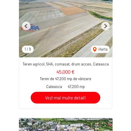
Previous
Next
1
/
9
Harta
Teren agricol, 5HA, comasat, drum acces, Cateasca
45,000 €
Teren de 47,200 mp de vânzare
Cateasca
47,200 mp
Vezi mai multe detalii