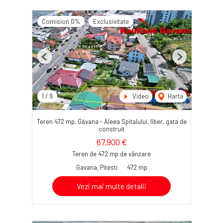
Comision 0%
Exclusivitate
Previous
Next
1
/
9
Video
Harta
Teren 472 mp, Găvana - Aleea Spitalului, liber, gata de
construit
67,900 €
Teren de 472 mp de vânzare
Gavana, Pitesti
472 mp
Vezi mai multe detalii