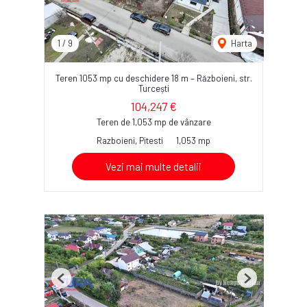
1
/
9
Harta
Teren 1053 mp cu deschidere 18 m – Războieni, str.
Turcești
104,247 €
Teren de 1,053 mp de vânzare
Razboieni, Pitesti
1,053 mp
Vezi mai multe detalii
Previous
Next