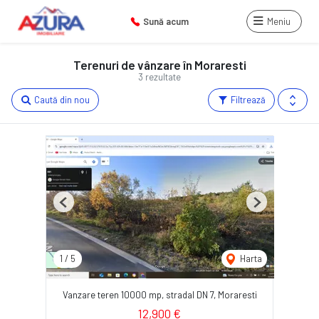
Sună acum
Meniu
Terenuri de vânzare în Moraresti
3 rezultate
Caută din nou
Filtrează
Previous
Next
1
/
5
Harta
Vanzare teren 10000 mp, stradal DN 7, Moraresti
12,900 €