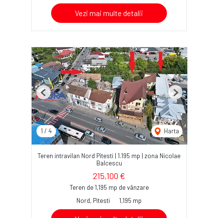
Vezi mai multe detalii
Previous
Next
1
/
4
Harta
Teren intravilan Nord Pitesti | 1.195 mp | zona Nicolae
Balcescu
215,100 €
Teren de 1,195 mp de vânzare
Nord, Pitesti
1,195 mp