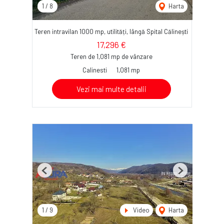
1
/
8
Harta
Teren intravilan 1000 mp, utilități, lângă Spital Călinești
17,296 €
Teren de 1,081 mp de vânzare
Calinesti
1,081 mp
Vezi mai multe detalii
Previous
Next
1
/
9
Video
Harta