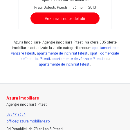
Fratii Golesti, Pitesti
83 mp
2010
Vezi mai multe detalii
Azura Imobiliare, Agenție imobiliară Pitesti, va ofera 505 oferte
imobiliare, actualizate la zi, din categorii precum
apartamente de
vânzare Pitesti
,
apartamente de închiriat Pitesti
,
spații comerciale
de închiriat Pitesti
,
apartamente de vânzare Pitesti
sau
apartamente de închiriat Pitesti
.
Azura Imobiliare
Agenție imobiliară Pitesti
0784719384
office@azuraimobiliare.ro
Bd Republicii Nr. 79 et 1 ap 8 Pitesti