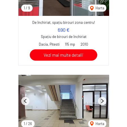
1
/
9
Harta
De închiriat, spațiu birouri zona centru!
690 €
Spațiu de birouri de închiriat
Dacia, Pitesti
115 mp
2010
Vezi mai multe detalii
Previous
Next
1
/
26
Harta