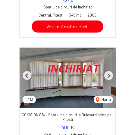
Spațiu de birouri de închiriat
Central, Pitesti
349 mp
2006
Vezi mai multe detalii
Previous
Next
1
/
13
Harta
COMISION 0% - Spațiu de birouri la Bulevard principal,
Pitesti
400 €
Spațiu de birouri de închiriat