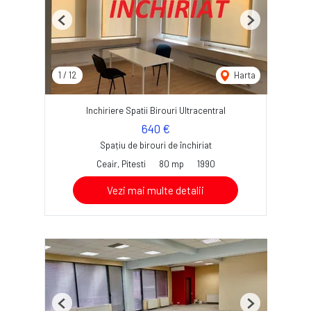
Previous
Next
1
/
12
Harta
Inchiriere Spatii Birouri Ultracentral
640 €
Spațiu de birouri de închiriat
Ceair, Pitesti
80 mp
1990
Vezi mai multe detalii
Previous
Next