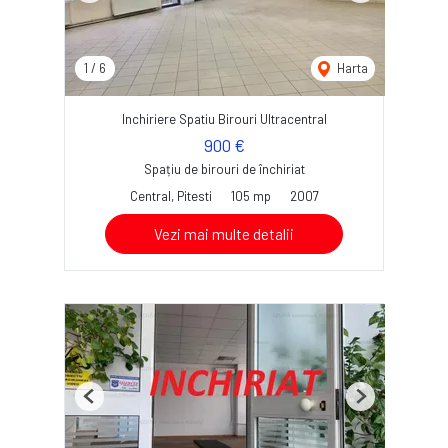
1
/
6
Harta
Inchiriere Spatiu Birouri Ultracentral
900 €
Spațiu de birouri de închiriat
Central, Pitesti
105 mp
2007
Vezi mai multe detalii
Previous
Next