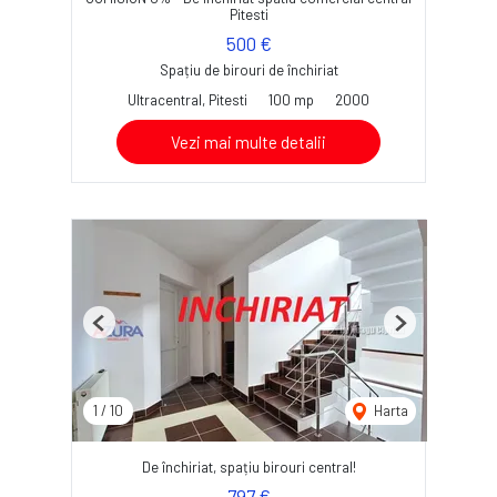
Pitesti
500 €
Spațiu de birouri de închiriat
Ultracentral, Pitesti
100 mp
2000
Vezi mai multe detalii
Previous
Next
1
/
10
Harta
De închiriat, spațiu birouri central!
797 €