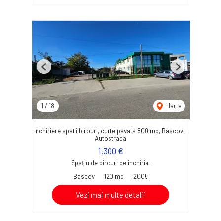
Previous
Next
1
/
18
Harta
Inchiriere spatii birouri, curte pavata 800 mp, Bascov -
Autostrada
1,300 €
Spațiu de birouri de închiriat
Bascov
120 mp
2005
Vezi mai multe detalii