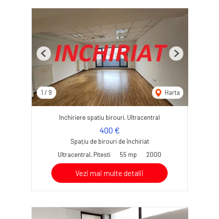
Previous
Next
1
/
9
Harta
Inchiriere spatiu birouri, Ultracentral
400 €
Spațiu de birouri de închiriat
Ultracentral, Pitesti
55 mp
2000
Vezi mai multe detalii