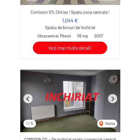
Comision 0% Chirias ! Spatiu zona centrala !
1,044 €
Spațiu de birouri de închiriat
Ultracentral, Pitesti
116 mp
2007
Vezi mai multe detalii
Previous
Next
1
/
5
Harta
COMISION 0% - De inchiriat spatiu comercial central