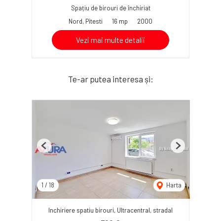
Spațiu de birouri de închiriat
Nord, Pitesti
16 mp
2000
Vezi mai multe detalii
Te-ar putea interesa și:
Previous
Next
1
/
18
Harta
Inchiriere spatiu birouri, Ultracentral, stradal