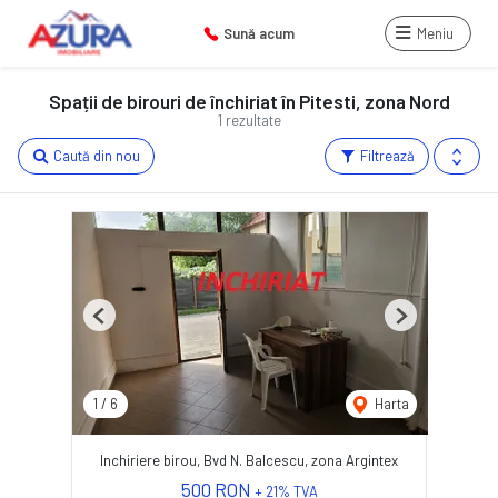
Sună acum
Meniu
Spații de birouri de închiriat în Pitesti, zona Nord
1 rezultate
Caută din nou
Filtrează
Previous
Next
1
/
6
Harta
Inchiriere birou, Bvd N. Balcescu, zona Argintex
500 RON
+ 21% TVA