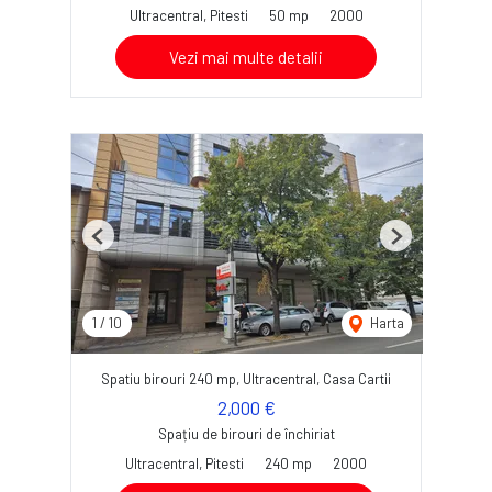
Ultracentral, Pitesti
50 mp
2000
Vezi mai multe detalii
Previous
Next
1
/
10
Harta
Spatiu birouri 240 mp, Ultracentral, Casa Cartii
2,000 €
Spațiu de birouri de închiriat
Ultracentral, Pitesti
240 mp
2000