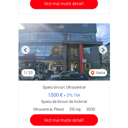
Vezi mai multe detalii
Previous
Next
1
/
20
Harta
Spatiu birouri, Ultracentral
1,500 €
+ 21% TVA
Spațiu de birouri de închiriat
Ultracentral, Pitesti
210 mp
2000
Vezi mai multe detalii