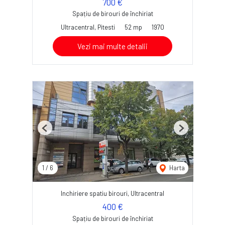
700 €
Spațiu de birouri de închiriat
Ultracentral, Pitesti
52 mp
1970
Vezi mai multe detalii
Previous
Next
1
/
6
Harta
Inchiriere spatiu birouri, Ultracentral
400 €
Spațiu de birouri de închiriat