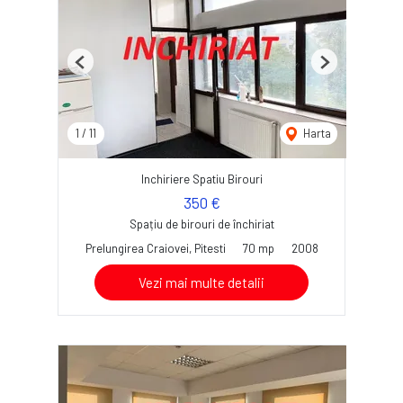
Previous
Next
1
/
11
Harta
Inchiriere Spatiu Birouri
350 €
Spațiu de birouri de închiriat
Prelungirea Craiovei, Pitesti
70 mp
2008
Vezi mai multe detalii