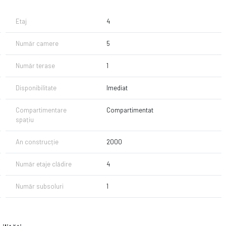
Etaj
4
Număr camere
5
Număr terase
1
Disponibilitate
Imediat
Compartimentare
Compartimentat
spațiu
An construcție
2000
Număr etaje clădire
4
Număr subsoluri
1