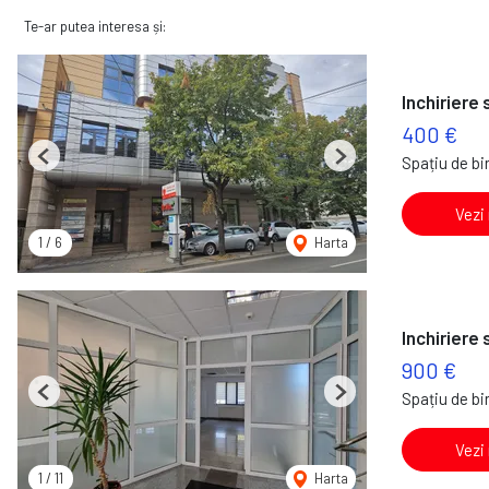
Te-ar putea interesa și:
Inchiriere 
400 €
Spațiu de bir
Previous
Next
Vezi
1
/
6
Harta
Inchiriere 
900 €
Spațiu de bir
Previous
Next
Vezi
1
/
11
Harta