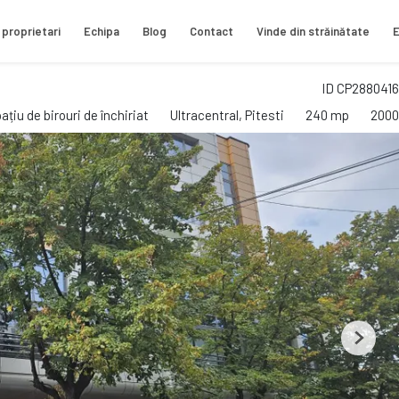
 proprietari
Echipa
Blog
Contact
Vinde din străinătate
E
ID CP2880416
ațiu de birouri de închiriat
Ultracentral, Pitesti
240 mp
2000
Next