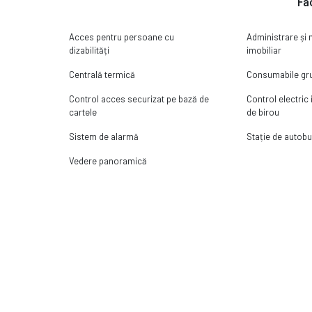
Fac
Acces pentru persoane cu
Administrare ș
dizabilități
imobiliar
Centrală termică
Consumabile gru
Control acces securizat pe bază de
Control electric
cartele
de birou
Sistem de alarmă
Stație de autobu
Vedere panoramică