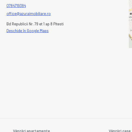
0784719384
office@azuraimobiliare.ro
Bd Republicii Nr. 79 et 1 ap 8 Pitesti
Deschide în Google Maps
Vânzări apartamente
Vânzări case 