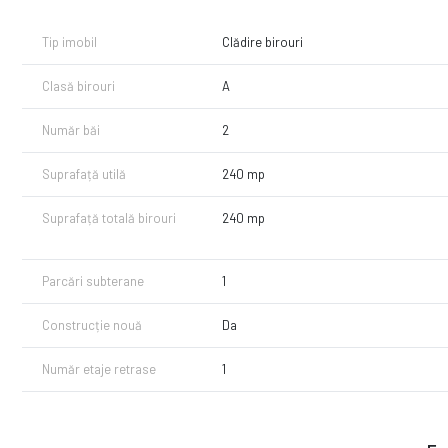
Tip imobil
Clădire birouri
Clasă birouri
A
Număr băi
2
Suprafață utilă
240 mp
Suprafață totală birouri
240 mp
Parcări subterane
1
Construcție nouă
Da
Număr etaje retrase
1