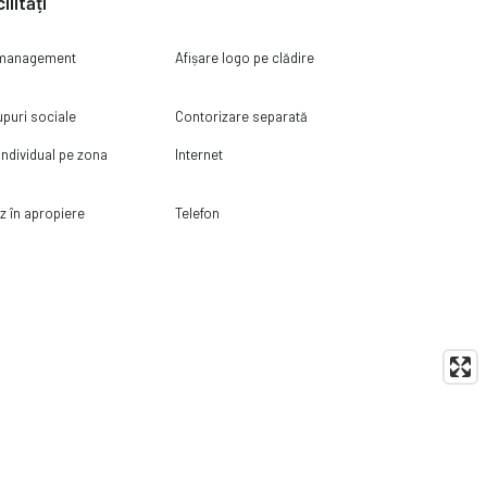
ilități
i management
Afișare logo pe clădire
puri sociale
Contorizare separată
 individual pe zona
Internet
z în apropiere
Telefon