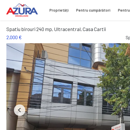
Proprietăți
Pentru cumpărători
Pentru
Spatiu birouri 240 mp, Ultracentral, Casa Cartii
2,000 €
Sp
Previous