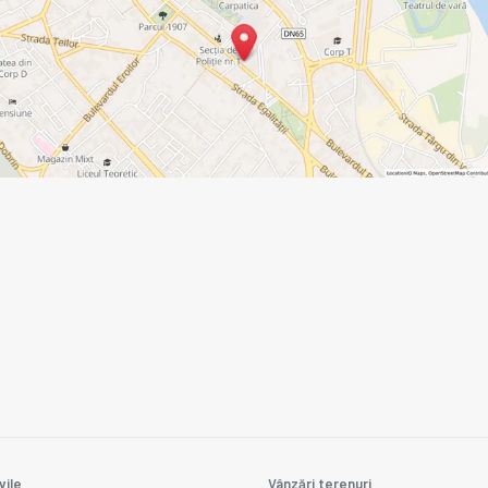
vile
Vânzări terenuri