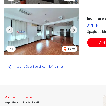
Inchiriere 
320 €
Spațiu de bir
Previous
Next
Vezi
1
/
8
Harta
Înapoi la Spații de birouri de închiriat
Azura Imobiliare
Agenție imobiliară Pitesti