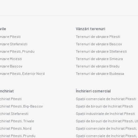
vile
Vânzări terenuri
nzare Pitesti
Terenuri de vânzare Pitesti
ânzare Stefanesti
Terenuri de vânzare Bascov
ânzare Pitesti, Prundu
Terenuri de vânzare Stefanesti
ânzare Micesti
Terenuri de vânzare Smeura
ânzare Bascov
Terenuri de vânzare Bradu
nzare Pitesti, Exterior Nord
Terenuri de vânzare Budeasa
nchiriat
Închirieri comercial
chiriat Pitesti
Spații comerciale de închiriat Pitesti
chiriat Pitesti, Big-Bascov
Spații de birouri de închiriat Pitesti
chiriat Stefanesti
Spații industriale de închiriat Pitesti
hiriat Pitesti, Trivale
Spații de birouri de închiriat Pitesti, U
chiriat Pitesti, Nord
Spații comerciale de închiriat Pitesti,
chiriat Pitesti, Prundu
Spații comerciale de închiriat Pitesti,