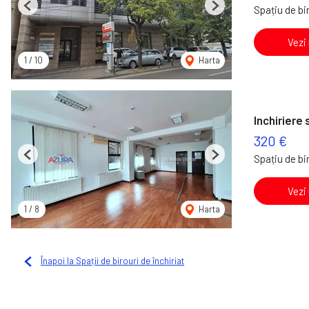
Spațiu de bir
Previous
Next
Vezi
1
/
10
Harta
Inchiriere 
320 €
Spațiu de bir
Previous
Next
Vezi
1
/
8
Harta
Înapoi la Spații de birouri de închiriat