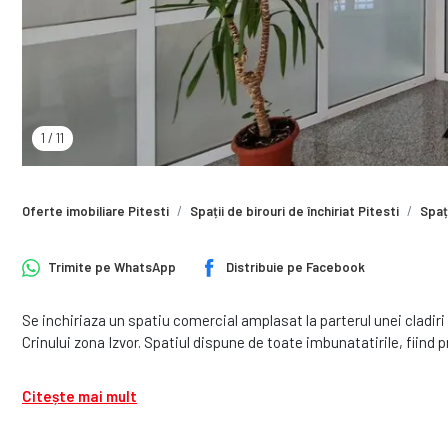
1
/
11
Oferte imobiliare Pitesti
Spații de birouri de închiriat Pitesti
Spați
Trimite pe
WhatsApp
Distribuie pe
Facebook
Se inchiriaza un spatiu comercial amplasat la parterul unei cladiri 
Crinului zona Izvor. Spatiul dispune de toate imbunatatirile, fiind p
Citește mai mult