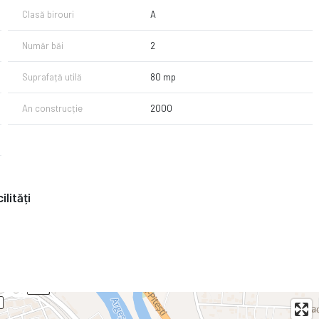
Clasă birouri
A
Număr băi
2
Suprafață utilă
80 mp
An construcție
2000
ilități