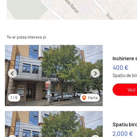
Te-ar putea interesa și:
Inchiriere 
400 €
Spațiu de bir
Previous
Next
Vezi
1
/
6
Harta
Spatiu bir
2,000 €