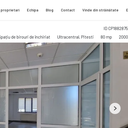
 proprietari
Echipa
Blog
Contact
Vinde din străinătate
E
ID CP1882875
Spațiu de birouri de închiriat
Ultracentral, Pitesti
80 mp
2000
Next