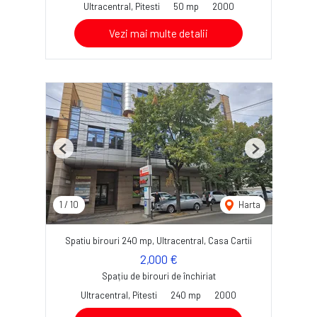
Ultracentral, Pitesti
50 mp
2000
Vezi mai multe detalii
Previous
Next
1
/
10
Harta
Spatiu birouri 240 mp, Ultracentral, Casa Cartii
2,000 €
Spațiu de birouri de închiriat
Ultracentral, Pitesti
240 mp
2000