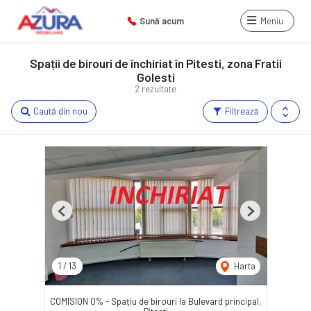
Sună acum
Meniu
Spații de birouri de închiriat în Pitesti, zona Fratii
Golesti
2 rezultate
Caută din nou
Filtrează
Previous
Next
1
/
13
Harta
COMISION 0% - Spațiu de birouri la Bulevard principal,