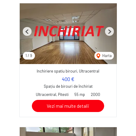
Previous
Next
1
/
9
Harta
Inchiriere spatiu birouri, Ultracentral
400 €
Spațiu de birouri de închiriat
Ultracentral, Pitesti
55 mp
2000
Vezi mai multe detalii