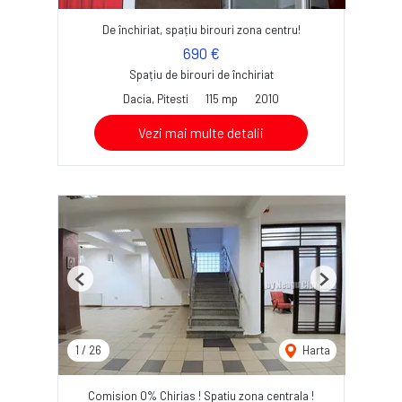
De închiriat, spațiu birouri zona centru!
690 €
Spațiu de birouri de închiriat
Dacia, Pitesti
115 mp
2010
Vezi mai multe detalii
Previous
Next
1
/
26
Harta
Comision 0% Chirias ! Spatiu zona centrala !