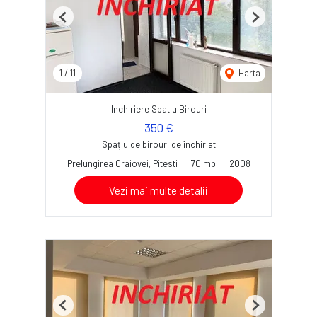
Previous
Next
1
/
11
Harta
Inchiriere Spatiu Birouri
350 €
Spațiu de birouri de închiriat
Prelungirea Craiovei, Pitesti
70 mp
2008
Vezi mai multe detalii
Previous
Next