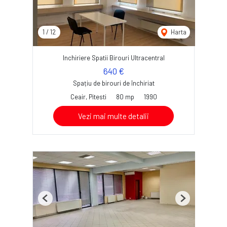
1
/
12
Harta
Inchiriere Spatii Birouri Ultracentral
640 €
Spațiu de birouri de închiriat
Ceair, Pitesti
80 mp
1990
Vezi mai multe detalii
Previous
Next