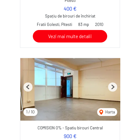
Pitesti
400 €
Spațiu de birouri de închiriat
Fratii Golesti, Pitesti
83 mp
2010
Vezi mai multe detalii
Previous
Next
1
/
10
Harta
COMISION 0% - Spatiu birouri Central
900 €