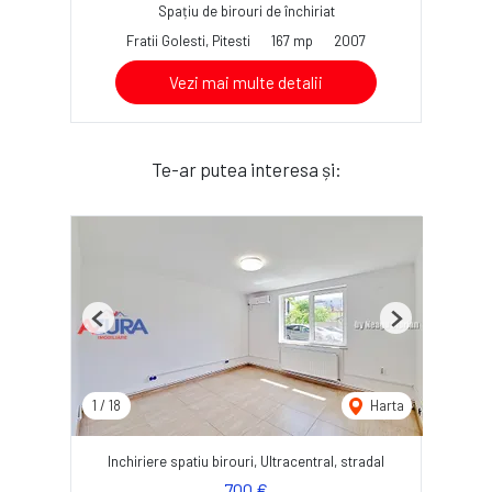
Spațiu de birouri de închiriat
Fratii Golesti, Pitesti
167 mp
2007
Vezi mai multe detalii
Te-ar putea interesa și:
Previous
Next
1
/
18
Harta
Inchiriere spatiu birouri, Ultracentral, stradal
700 €