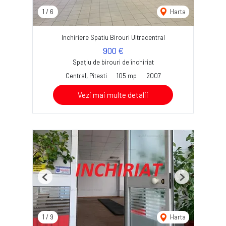
1
/
6
Harta
Inchiriere Spatiu Birouri Ultracentral
900 €
Spațiu de birouri de închiriat
Central, Pitesti
105 mp
2007
Vezi mai multe detalii
Previous
Next
1
/
9
Harta