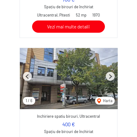
Spațiu de birouri de închiriat
Ultracentral, Pitesti
52 mp
1970
Vezi mai multe detalii
Previous
Next
1
/
6
Harta
Inchiriere spatiu birouri, Ultracentral
400 €
Spațiu de birouri de închiriat