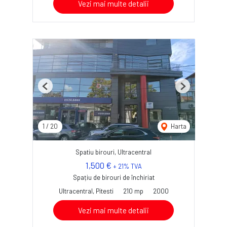
Vezi mai multe detalii
Previous
Next
1
/
20
Harta
Spatiu birouri, Ultracentral
1,500 €
+ 21% TVA
Spațiu de birouri de închiriat
Ultracentral, Pitesti
210 mp
2000
Vezi mai multe detalii