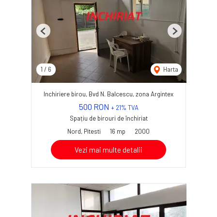
Previous
Next
1
/
6
Harta
Inchiriere birou, Bvd N. Balcescu, zona Argintex
500 RON
+ 21% TVA
Spațiu de birouri de închiriat
Nord, Pitesti
16 mp
2000
Vezi mai multe detalii