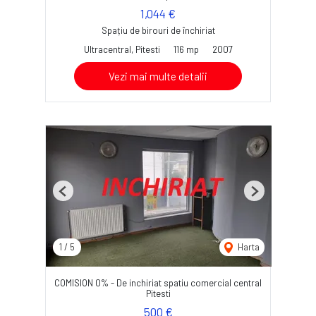
1,044 €
Spațiu de birouri de închiriat
Ultracentral, Pitesti
116 mp
2007
Vezi mai multe detalii
Previous
Next
1
/
5
Harta
COMISION 0% - De inchiriat spatiu comercial central
Pitesti
500 €