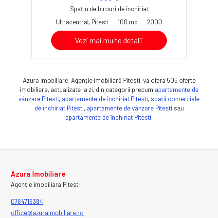
Spațiu de birouri de închiriat
Ultracentral, Pitesti
100 mp
2000
Vezi mai multe detalii
Azura Imobiliare, Agenție imobiliară Pitesti, va ofera 505 oferte
imobiliare, actualizate la zi, din categorii precum
apartamente de
vânzare Pitesti
,
apartamente de închiriat Pitesti
,
spații comerciale
de închiriat Pitesti
,
apartamente de vânzare Pitesti
sau
apartamente de închiriat Pitesti
.
Azura Imobiliare
Agenție imobiliară Pitesti
0784719384
office@azuraimobiliare.ro