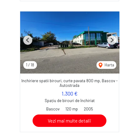
Previous
Next
1
/
18
Harta
Inchiriere spatii birouri, curte pavata 800 mp, Bascov -
Autostrada
1,300 €
Spațiu de birouri de închiriat
Bascov
120 mp
2005
Vezi mai multe detalii