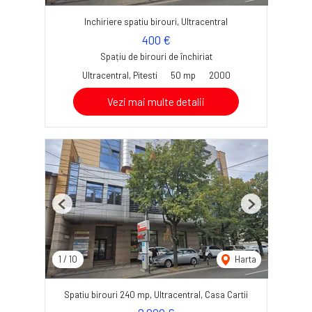
Inchiriere spatiu birouri, Ultracentral
400 €
Spațiu de birouri de închiriat
Ultracentral, Pitesti
50 mp
2000
Vezi mai multe detalii
Previous
Next
1
/
10
Harta
Spatiu birouri 240 mp, Ultracentral, Casa Cartii