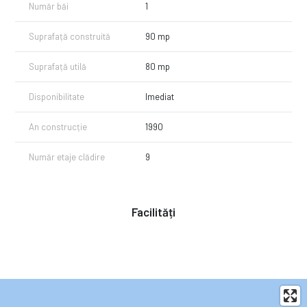
Număr băi
1
Suprafață construită
90 mp
Suprafață utilă
80 mp
Disponibilitate
Imediat
An construcție
1990
Număr etaje clădire
9
Facilități