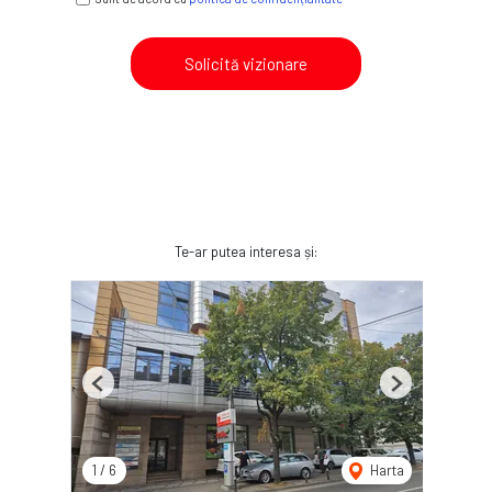
Solicită vizionare
Te-ar putea interesa și:
Previous
Next
1
/
6
Harta