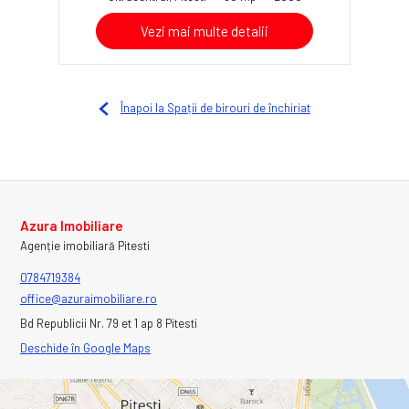
Vezi mai multe detalii
Înapoi la Spații de birouri de închiriat
Azura Imobiliare
Agenție imobiliară Pitesti
0784719384
office@azuraimobiliare.ro
Bd Republicii Nr. 79 et 1 ap 8 Pitesti
Deschide în Google Maps