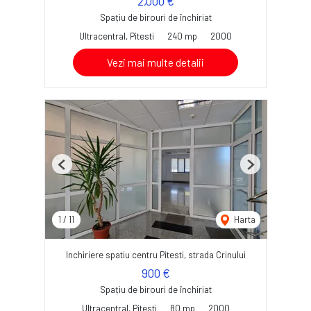
2,000 €
Spațiu de birouri de închiriat
Ultracentral, Pitesti
240 mp
2000
Vezi mai multe detalii
Previous
Next
1
/
11
Harta
Inchiriere spatiu centru Pitesti, strada Crinului
900 €
Spațiu de birouri de închiriat
Ultracentral, Pitesti
80 mp
2000