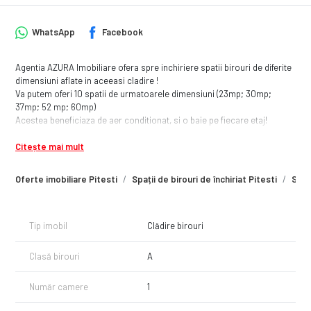
WhatsApp
Facebook
Agentia AZURA Imobiliare ofera spre inchiriere spatii birouri de diferite
dimensiuni aflate in aceeasi cladire !
Va putem oferi 10 spatii de urmatoarele dimensiuni (23mp; 30mp;
37mp; 52 mp; 60mp)
Acestea beneficiaza de aer conditionat, si o baie pe fiecare etaj!
Unele dintre acestea mai beneficiaza si de bucatarie!
Citește mai mult
Daca exista interes nu ezita sa ne contactezi pentru o vizionare !
Oferte imobiliare Pitesti
Spații de birouri de închiriat Pitesti
Spați
Tip imobil
Clădire birouri
Clasă birouri
A
Număr camere
1