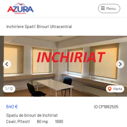
Meniu
Inchiriere Spatii Birouri Ultracentral
Previous
Next
1
/
12
Harta
640 €
ID CP1882505
Spațiu de birouri de închiriat
Ceair, Pitesti
80 mp
1990