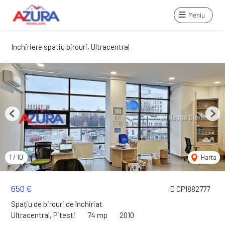
Meniu
Inchiriere spatiu birouri, Ultracentral
Previous
Next
1
/
10
Harta
650 €
ID CP1882777
Spațiu de birouri de închiriat
Ultracentral, Pitesti
74 mp
2010