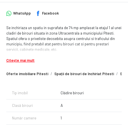
WhatsApp
Facebook
Se inchiriaza un spatiu in suprafata de 74 mp amplasat la etajul 1 al unei
cladiri de birouri situata in zona Ultracentrala a municipiului Pitesti.
Spatiul ofera o priveliste deosebita asupra centrului si traficului din
municipiu, fiind pretabil atat pentru birouri cat si pentru prestari
servicii, cabinete medicale, etc.
Citește mai mult
Oferte imobiliare Pitesti
Spații de birouri de închiriat Pitesti
Spați
Tip imobil
Clădire birouri
Clasă birouri
A
Număr camere
1