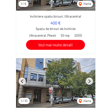
1
/
6
Harta
Inchiriere spatiu birouri, Ultracentral
400 €
Spațiu de birouri de închiriat
Ultracentral, Pitesti
50 mp
2000
Vezi mai multe detalii
Previous
Next
1
/
10
Harta