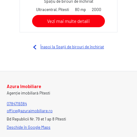
Spațiu de birouri de închiriat
Ultracentral, Pitesti
80 mp
2000
Vezi mai multe detalii
Înapoi la Spații de birouri de închiriat
Azura Imobiliare
Agenție imobiliară Pitesti
0784719384
office@azuraimobiliare.ro
Bd Republicii Nr. 79 et 1 ap 8 Pitesti
Deschide în Google Maps