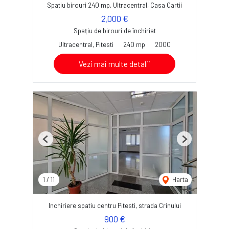
Spatiu birouri 240 mp, Ultracentral, Casa Cartii
2,000 €
Spațiu de birouri de închiriat
Ultracentral, Pitesti
240 mp
2000
Vezi mai multe detalii
Previous
Next
1
/
11
Harta
Inchiriere spatiu centru Pitesti, strada Crinului
900 €