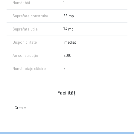
Număr băi
1
Suprafață construită
85 mp
Suprafață utilă
74 mp
Disponibilitate
Imediat
An construcție
2010
Număr etaje clădire
5
Facilități
Gresie