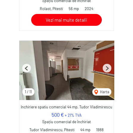
Spațiu comercial de închiriat
Rolast, Pitesti
56 mp
2024
Vezi mai multe detalii
Previous
Next
1
/
11
Harta
Inchiriere spatiu comercial 44 mp, Tudor Vladimirescu
500 €
+ 21% TVA
Spațiu comercial de închiriat
Tudor Vladimirescu, Pitesti
44 mp
1988