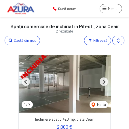
Sună acum
Meniu
Spații comerciale de închiriat în Pitesti, zona Ceair
2 rezultate
Caută din nou
Filtrează
Previous
Next
1
/
7
Harta
Inchiriere spatiu 420 mp, piata Ceair
2,000 €