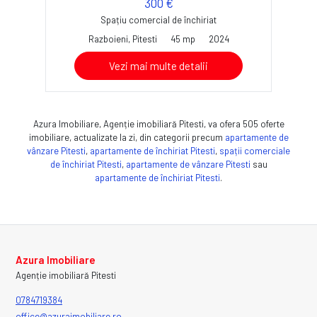
300 €
Spațiu comercial de închiriat
Razboieni, Pitesti
45 mp
2024
Vezi mai multe detalii
Azura Imobiliare, Agenție imobiliară Pitesti, va ofera 505 oferte
imobiliare, actualizate la zi, din categorii precum
apartamente de
vânzare Pitesti
,
apartamente de închiriat Pitesti
,
spații comerciale
de închiriat Pitesti
,
apartamente de vânzare Pitesti
sau
apartamente de închiriat Pitesti
.
Azura Imobiliare
Agenție imobiliară Pitesti
0784719384
office@azuraimobiliare.ro