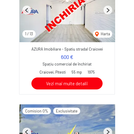
Previous
Next
1
/
13
Harta
AZURA Imobiliare - Spatiu stradal Craiovei
600 €
Spațiu comercial de închiriat
Craiovei, Pitesti
55 mp
1975
Vezi mai multe detalii
Comision 0%
Exclusivitate