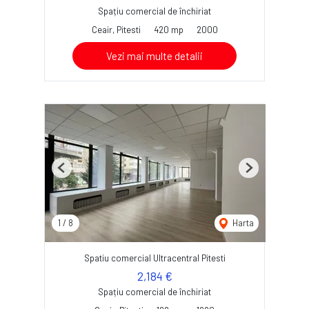
Spațiu comercial de închiriat
Ceair, Pitesti
420 mp
2000
Vezi mai multe detalii
Previous
Next
1
/
8
Harta
Spatiu comercial Ultracentral Pitesti
2,184 €
Spațiu comercial de închiriat