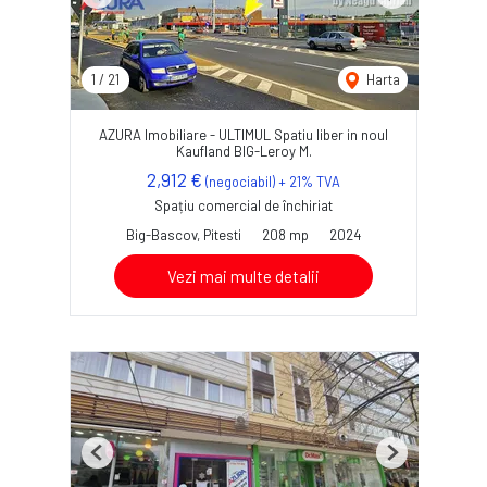
Previous
Next
1
/
21
Harta
AZURA Imobiliare - ULTIMUL Spatiu liber in noul
Kaufland BIG-Leroy M.
2,912 €
(negociabil) + 21% TVA
Spațiu comercial de închiriat
Big-Bascov, Pitesti
208 mp
2024
Vezi mai multe detalii
Previous
Next