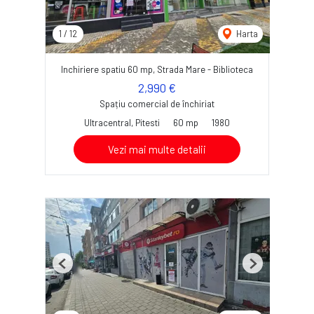
1
/
12
Harta
Inchiriere spatiu 60 mp, Strada Mare - Biblioteca
2,990 €
Spațiu comercial de închiriat
Ultracentral, Pitesti
60 mp
1980
Vezi mai multe detalii
Previous
Next