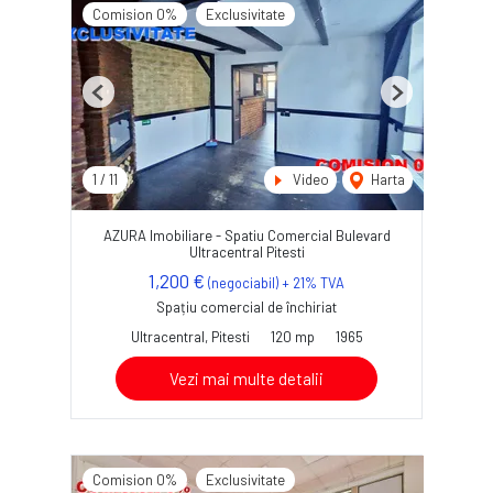
Comision 0%
Exclusivitate
Previous
Next
1
/
11
Video
Harta
AZURA Imobiliare - Spatiu Comercial Bulevard
Ultracentral Pitesti
1,200 €
(negociabil) + 21% TVA
Spațiu comercial de închiriat
Ultracentral, Pitesti
120 mp
1965
Vezi mai multe detalii
Comision 0%
Exclusivitate