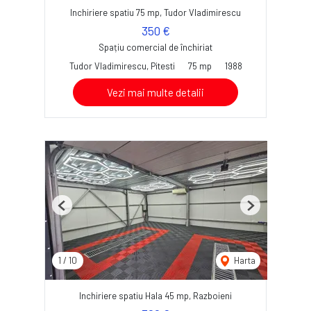
Inchiriere spatiu 75 mp, Tudor Vladimirescu
350 €
Spațiu comercial de închiriat
Tudor Vladimirescu, Pitesti
75 mp
1988
Vezi mai multe detalii
Previous
Next
1
/
10
Harta
Inchiriere spatiu Hala 45 mp, Razboieni