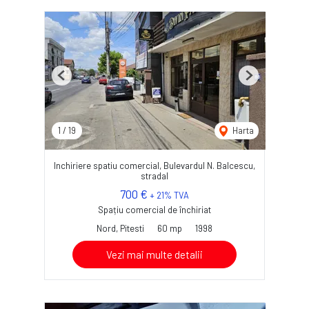
Previous
Next
1
/
19
Harta
Inchiriere spatiu comercial, Bulevardul N. Balcescu,
stradal
700 €
+ 21% TVA
Spațiu comercial de închiriat
Nord, Pitesti
60 mp
1998
Vezi mai multe detalii