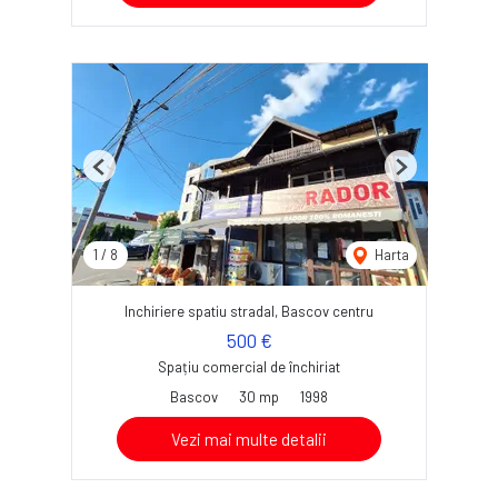
Previous
Next
1
/
8
Harta
Inchiriere spatiu stradal, Bascov centru
500 €
Spațiu comercial de închiriat
Bascov
30 mp
1998
Vezi mai multe detalii