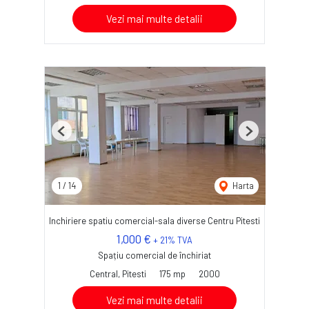
Vezi mai multe detalii
Previous
Next
1
/
14
Harta
Inchiriere spatiu comercial-sala diverse Centru Pitesti
1,000 €
+ 21% TVA
Spațiu comercial de închiriat
Central, Pitesti
175 mp
2000
Vezi mai multe detalii