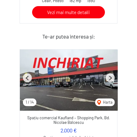
Ceair, Pitesti
182 mp
1990
Vezi mai multe detalii
Te-ar putea interesa și:
Previous
Next
1
/
14
Harta
Spațiu comercial Kaufland – Shopping Park, Bd.
Nicolae Bălcescu
2,000 €