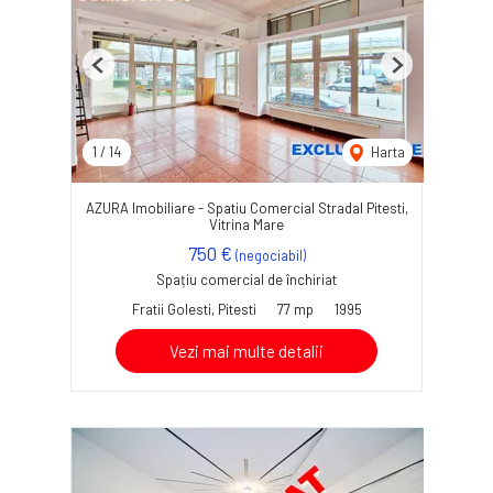
Previous
Next
1
/
14
Harta
AZURA Imobiliare - Spatiu Comercial Stradal Pitesti,
Vitrina Mare
750 €
(negociabil)
Spațiu comercial de închiriat
Fratii Golesti, Pitesti
77 mp
1995
Vezi mai multe detalii