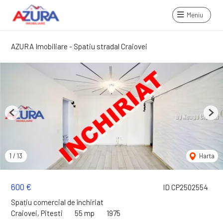
Meniu
AZURA Imobiliare - Spatiu stradal Craiovei
Previous
Next
1
/
13
Harta
600 €
ID CP2502554
Spațiu comercial de închiriat
Craiovei, Pitesti
55 mp
1975