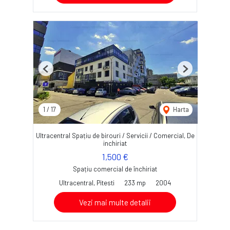
Previous
Next
1
/
17
Harta
Ultracentral Spațiu de birouri / Servicii / Comercial, De
inchiriat
1,500 €
Spațiu comercial de închiriat
Ultracentral, Pitesti
233 mp
2004
Vezi mai multe detalii