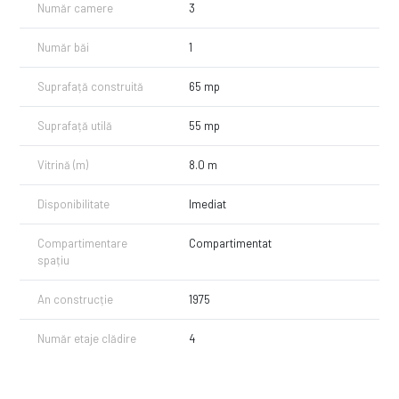
Număr camere
3
Pentru detalii și vizionări, nu ezita să ne contactezi.
Dă vizibilitate afacerii tale – alege o locație cu impact!
Număr băi
1
Suprafață construită
65 mp
Suprafață utilă
55 mp
Vitrină (m)
8.0 m
Disponibilitate
Imediat
Compartimentare
Compartimentat
spațiu
An construcție
1975
Număr etaje clădire
4