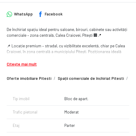
WhatsApp
Facebook
De închiriat spațiu ideal pentru saloane, birouri, cabinete sau activități
comerciale – zona centrală, Calea Craiovei, Pitești 🏢📍
📌 Locație premium – stradal, cu vizibilitate excelentă, chiar pe Calea
Craiovei, în zona centrală a municipiului Pitești. Poziționarea ideală
pentru afaceri care vor să fie văzute!
Citește mai mult
🔹 Suprafață utilă: 3 camere + baie
🔹 Compartimentare practică – perfectă pentru activități
Oferte imobiliare Pitesti
Spații comerciale de închiriat Pitesti
Spa
administrative, servicii, consultanță, saloane, cabinete medicale sau
notariat
✅ Dotări:
Tip imobil
Bloc de apart.
– Centrală termică proprie – confort termic garantat
– Sistem de alarmă instalat
Trafic pietonal
Moderat
– Posibilitate de montare firmă/semnalistică exterioară vizibilă din
stradă
Etaj
Parter
📞 Spațiul este disponibil imediat și poate fi adaptat ușor nevoilor
afacerii tale!