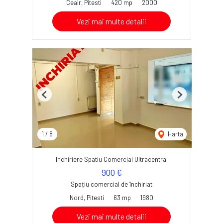
Ceair, Pitesti
420 mp
2000
Vezi mai multe detalii
Previous
Next
1
/
8
Harta
Inchiriere Spatiu Comercial Ultracentral
900 €
Spațiu comercial de închiriat
Nord, Pitesti
63 mp
1980
Vezi mai multe detalii