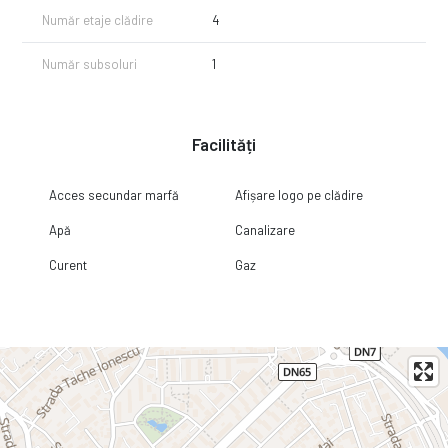
Număr etaje clădire
4
Număr subsoluri
1
Facilități
Acces secundar marfă
Afișare logo pe clădire
Apă
Canalizare
Curent
Gaz