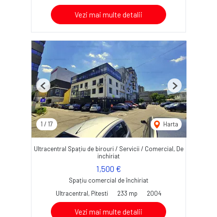
Vezi mai multe detalii
Previous
Next
1
/
17
Harta
Ultracentral Spațiu de birouri / Servicii / Comercial, De
inchiriat
1,500 €
Spațiu comercial de închiriat
Ultracentral, Pitesti
233 mp
2004
Vezi mai multe detalii