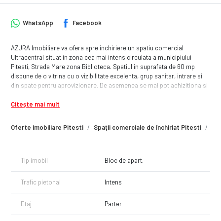
WhatsApp
Facebook
AZURA Imobiliare va ofera spre inchiriere un spatiu comercial
Ultracentral situat in zona cea mai intens circulata a municipiului
Pitesti, Strada Mare zona Biblioteca. Spatiul in suprafata de 60 mp
dispune de o vitrina cu o vizibilitate excelenta, grup sanitar, intrare si
din spate pentru aprovizionare. De asemenea se mai pot achizitiona si
60 mp pentru depozitare la subsolul blocului plus camera frigorifica 10
Citește mai mult
mp. Este liber, disponibil imediat.
Oferte imobiliare Pitesti
Spații comerciale de închiriat Pitesti
Spa
Tip imobil
Bloc de apart.
Trafic pietonal
Intens
Etaj
Parter