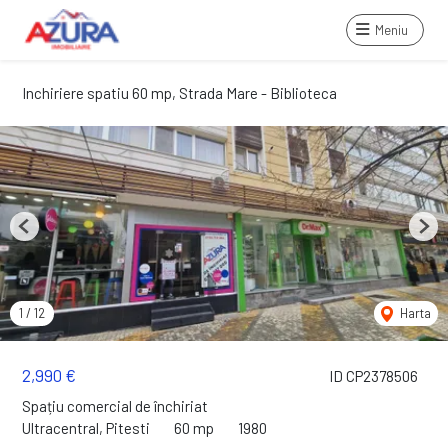
Meniu
Inchiriere spatiu 60 mp, Strada Mare - Biblioteca
Previous
Next
1
/
12
Harta
2,990 €
ID CP2378506
Spațiu comercial de închiriat
Ultracentral, Pitesti
60 mp
1980