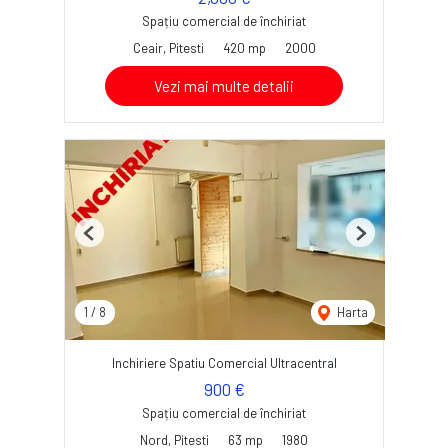
Spațiu comercial de închiriat
Ceair, Pitesti
420 mp
2000
Vezi mai multe detalii
Previous
Next
1
/
8
Harta
Inchiriere Spatiu Comercial Ultracentral
900 €
Spațiu comercial de închiriat
Nord, Pitesti
63 mp
1980