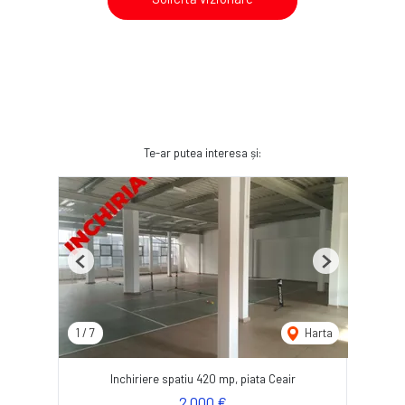
Te-ar putea interesa și:
Previous
Next
1
/
7
Harta
Inchiriere spatiu 420 mp, piata Ceair
2,000 €