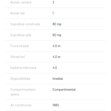
Număr camere
2
Număr băi
1
Suprafață construită
80 mp
Suprafață utilă
60 mp
Front stradal
4.0 m
Vitrină (m)
4.0 m
Înălțime interioară
4.0
Disponibilitate
Imediat
Compartimentare
Compartimentat
spațiu
An construcție
1980