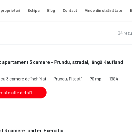
 proprietari
Echipa
Blog
Contact
Vinde din străinătate
E
34 rezu
at apartament 3 camere - Prundu, stradal, lângă Kaufland
cu 3 camere de închiriat
Prundu, Pitesti
70 mp
1984
 mai multe detalii
 3 camere, parter, Exercitiu