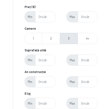
Preț (€)
Min
Max
Camere
1
2
3
4+
Suprafață utilă
Min
Max
An construcție
Min
Max
Etaj
Min
Max