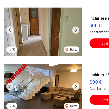
Inchiriere
300 €
Apartament 
Previous
Next
Vezi
1
/
10
Harta
Inchiriere
600 €
Apartament 
Previous
Next
Vezi
1
/
15
Harta