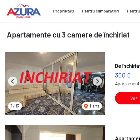
Proprietăți
Pentru cumpărători
Pentru
Apartamente cu 3 camere de închiriat
De închiri
300 €
Apartament 
Previous
Next
Vezi
1
/
13
Harta
Apartament