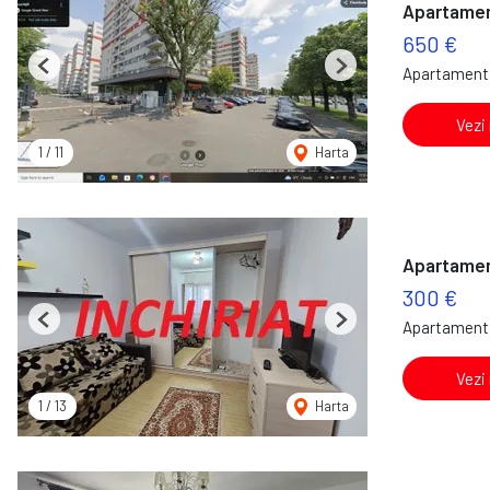
Apartament
650 €
Apartament 
Previous
Next
Vezi
1
/
11
Harta
Apartamen
300 €
Apartament 
Previous
Next
Vezi
1
/
13
Harta