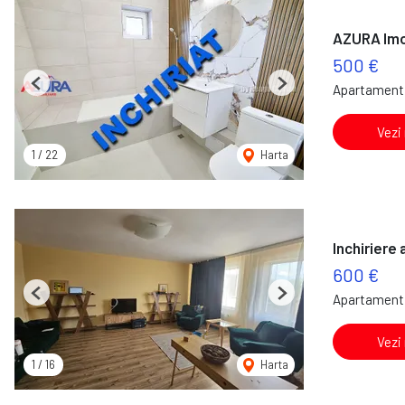
AZURA Imo
500 €
Apartament 
Previous
Next
Vezi
1
/
22
Harta
Inchiriere
600 €
Apartament 
Previous
Next
Vezi
1
/
16
Harta