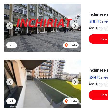
Inchiriere
300 €
+ 21
Apartament 
Previous
Next
Vezi
1
/
15
Harta
Inchiriere
399 €
+ 21
Apartament 
Previous
Next
Vezi
1
/
9
Harta