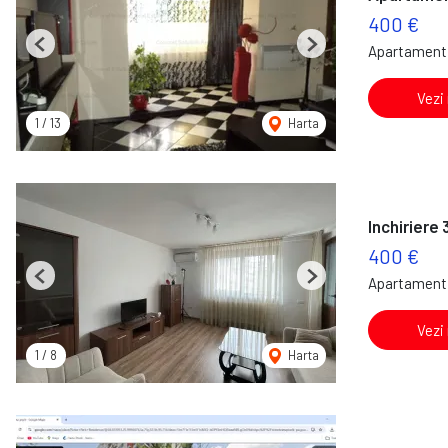
400 €
Apartament 
Previous
Next
Vezi
1
/
13
Harta
Inchiriere 
400 €
Apartament 
Previous
Next
Vezi
1
/
8
Harta