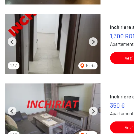
Inchiriere
1,300 RO
Apartament 
Previous
Next
Vezi
1
/
7
Harta
Inchiriere
350 €
Apartament 
Previous
Next
Vezi