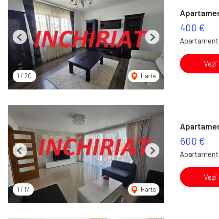
Apartament
400 €
Apartament 
Previous
Next
Vezi
1
/
20
Harta
Apartament
600 €
Apartament 
Previous
Next
Vezi
1
/
17
Harta