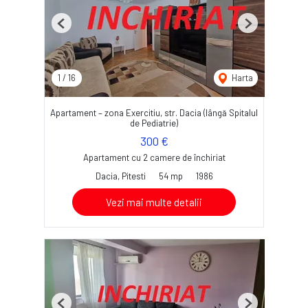
Previous
Next
1
/
16
Harta
Apartament – zona Exercitiu, str. Dacia (lângă Spitalul
de Pediatrie)
300 €
Apartament cu 2 camere de închiriat
Dacia, Pitesti
54 mp
1986
Vezi mai multe detalii