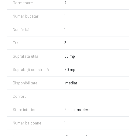
Dormitoare
2
Număr bucătării
1
Număr băi
1
Etaj
3
Suprafață utilă
56 mp
Suprafață construită
60 mp
Disponibilitate
Imediat
Confort
1
Stare interior
Finisat modern
Număr balcoane
1