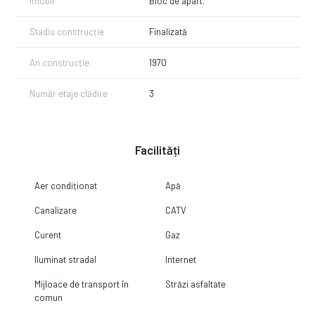
Imobil
Bloc de apart.
Stadiu construcție
Finalizată
An construcție
1970
Număr etaje clădire
3
Facilități
Aer condiționat
Apă
Canalizare
CATV
Curent
Gaz
Iluminat stradal
Internet
Mijloace de transport în
Străzi asfaltate
comun