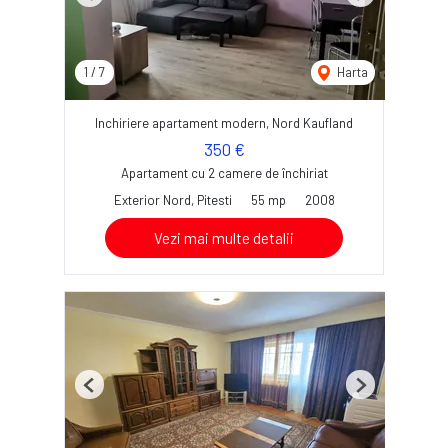
Previous
Next
1
/
7
Harta
Inchiriere apartament modern, Nord Kaufland
350 €
Apartament cu 2 camere de închiriat
Exterior Nord, Pitesti
55 mp
2008
Vezi mai multe detalii
Previous
Next