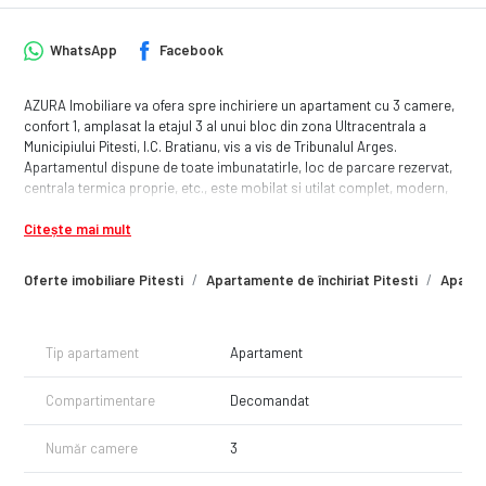
WhatsApp
Facebook
AZURA Imobiliare va ofera spre inchiriere un apartament cu 3 camere,
confort 1, amplasat la etajul 3 al unui bloc din zona Ultracentrala a
Municipiului Pitesti, I.C. Bratianu, vis a vis de Tribunalul Arges.
Apartamentul dispune de toate imbunatatirle, loc de parcare rezervat,
centrala termica proprie, etc., este mobilat si utilat complet, modern,
este liber, disponibil imediat.
Citește mai mult
Oferte imobiliare Pitesti
Apartamente de închiriat Pitesti
Apartam
Tip apartament
Apartament
Compartimentare
Decomandat
Număr camere
3