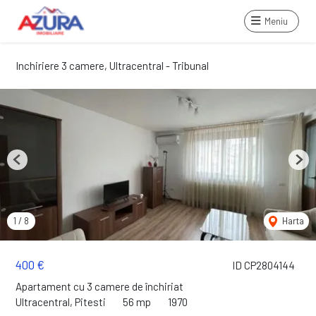
Meniu
Inchiriere 3 camere, Ultracentral - Tribunal
Previous
Next
1
/
8
Harta
400 €
ID CP2804144
Apartament cu 3 camere de închiriat
Ultracentral, Pitesti
56 mp
1970