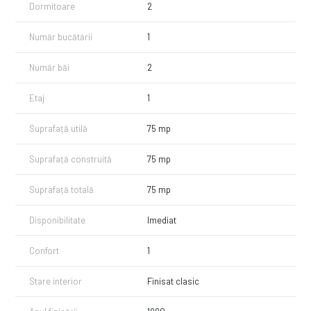
Dormitoare
2
Număr bucătării
1
Număr băi
2
Etaj
1
Suprafață utilă
75 mp
Suprafață construită
75 mp
Suprafață totală
75 mp
Disponibilitate
Imediat
Confort
1
Stare interior
Finisat clasic