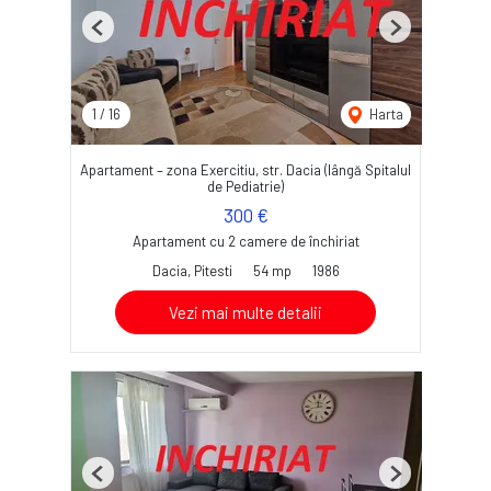
Previous
Next
1
/
16
Harta
Apartament – zona Exercitiu, str. Dacia (lângă Spitalul
de Pediatrie)
300 €
Apartament cu 2 camere de închiriat
Dacia, Pitesti
54 mp
1986
Vezi mai multe detalii
Previous
Next