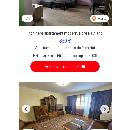
1
/
7
Harta
Inchiriere apartament modern, Nord Kaufland
350 €
Apartament cu 2 camere de închiriat
Exterior Nord, Pitesti
55 mp
2008
Vezi mai multe detalii
Previous
Next