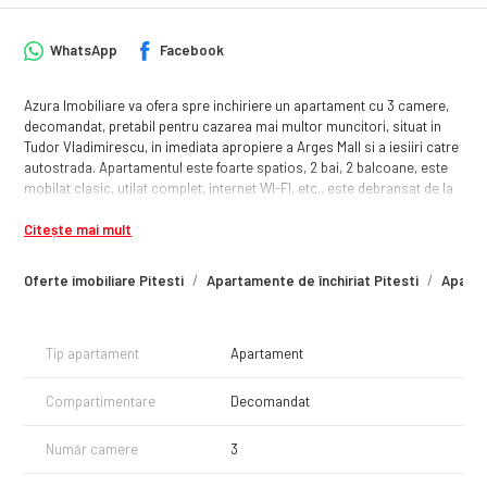
WhatsApp
Facebook
Azura Imobiliare va ofera spre inchiriere un apartament cu 3 camere,
decomandat, pretabil pentru cazarea mai multor muncitori, situat in
Tudor Vladimirescu, in imediata apropiere a Arges Mall si a iesiiri catre
autostrada. Apartamentul este foarte spatios, 2 bai, 2 balcoane, este
mobilat clasic, utilat complet, internet WI-FI, etc., este debransat de la
termoficare, incalzirea putandu-se face in sezonul rece prin calorifere
Citește mai mult
electrice iar apa calda este asigurata prin boiler electric. Este liber,
disponibil imediat.
Oferte imobiliare Pitesti
Apartamente de închiriat Pitesti
Aparta
Tip apartament
Apartament
Compartimentare
Decomandat
Număr camere
3