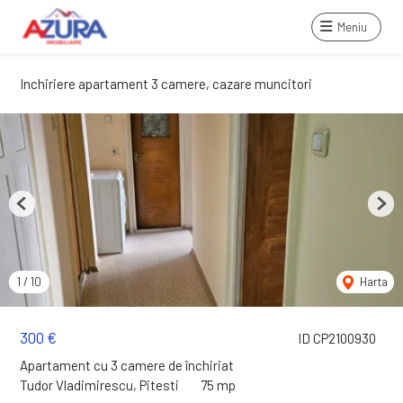
Meniu
Inchiriere apartament 3 camere, cazare muncitori
Previous
Next
1
/
10
Harta
300 €
ID CP2100930
Apartament cu 3 camere de închiriat
Tudor Vladimirescu, Pitesti
75 mp