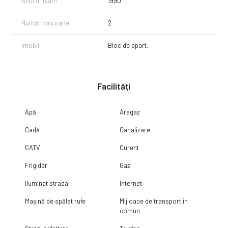
Anul finisării
1990
Număr balcoane
2
Imobil
Bloc de apart.
Facilități
Apă
Aragaz
Cadă
Canalizare
CATV
Curent
Frigider
Gaz
Iluminat stradal
Internet
Mașină de spălat rufe
Mijloace de transport în
comun