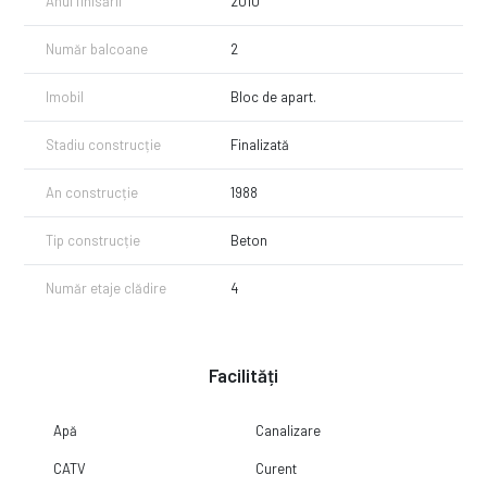
Anul finisării
2010
Număr balcoane
2
Imobil
Bloc de apart.
Stadiu construcție
Finalizată
An construcție
1988
Tip construcție
Beton
Număr etaje clădire
4
Facilități
Apă
Canalizare
CATV
Curent