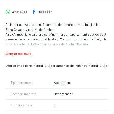
WhatsApp
Facebook
De închiriat – Apartament 3 camere, decomandat, mobilat și utilat –
Zona Găvana, vis-à-vis de Auchan
AZURA Imobiliare va ofera spre închiriere un apartament spațios cu 3
camere decomandate, situat la etajul 2 al unui bloc bine întreținut, într-
o zonă foarte căutată – chiar vis-à-vis de Auchan Găvana.
Detalii apartament:
Citește mai mult
- 3 camere decomandate
- 2 băi
- 2 balcoane
Oferte imobiliare Pitesti
Apartamente de închiriat Pitesti
Aparta
- Centrală termică proprie
- Mobilat și complet utilat (electrocasnice incluse)
- Etaj 2 – poziție excelentă, acces facil
Tip apartament
Apartament
Apartamentul este luminos, bine compartimentat și potrivit atât pentru
familii, cât și pentru cupluri sau persoane care își doresc confort și
acces rapid la magazine, transport și servicii.
Compartimentare
Decomandat
Pentru mai multe detalii sau pentru a programa o vizionare, vă rog să
mă contactați.
Număr camere
3