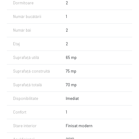
Dormitoare
2
Număr bucătării
1
Număr băi
2
Etaj
2
Suprafață utilă
65 mp
Suprafață construită
75 mp
Suprafață totală
70 mp
Disponibilitate
Imediat
Confort
1
Stare interior
Finisat modern