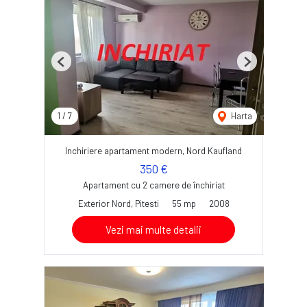
Previous
Next
1
/
7
Harta
Inchiriere apartament modern, Nord Kaufland
350 €
Apartament cu 2 camere de închiriat
Exterior Nord, Pitesti
55 mp
2008
Vezi mai multe detalii