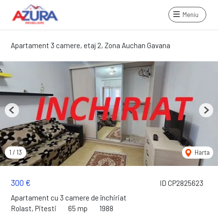
Meniu
Apartament 3 camere, etaj 2, Zona Auchan Gavana
Previous
Next
1
/
13
Harta
300 €
ID CP2825623
Apartament cu 3 camere de închiriat
Rolast, Pitesti
65 mp
1988