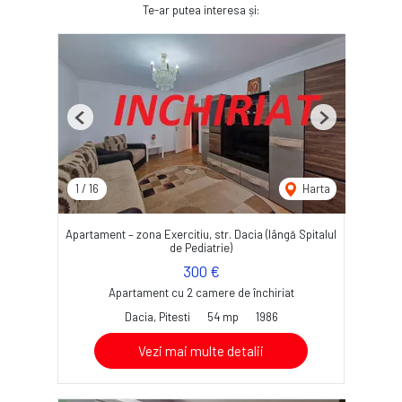
Te-ar putea interesa și:
Previous
Next
1
/
16
Harta
Apartament – zona Exercitiu, str. Dacia (lângă Spitalul
de Pediatrie)
300 €
Apartament cu 2 camere de închiriat
Dacia, Pitesti
54 mp
1986
Vezi mai multe detalii