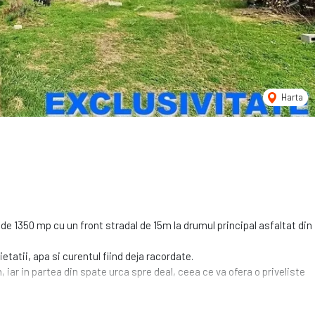
Harta
de 1350 mp cu un front stradal de 15m la drumul principal asfaltat din
ietatii, apa si curentul fiind deja racordate.
, iar in partea din spate urca spre deal, ceea ce va ofera o priveliste
e aer liber care cauta o oaza de destindere la nici 10 min de Piitesti,