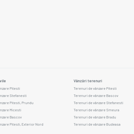
vile
Vânzări terenuri
nzare Pitesti
Terenuri de vânzare Pitesti
ânzare Stefanesti
Terenuri de vânzare Bascov
ânzare Pitesti, Prundu
Terenuri de vânzare Stefanesti
ânzare Micesti
Terenuri de vânzare Smeura
ânzare Bascov
Terenuri de vânzare Bradu
nzare Pitesti, Exterior Nord
Terenuri de vânzare Budeasa