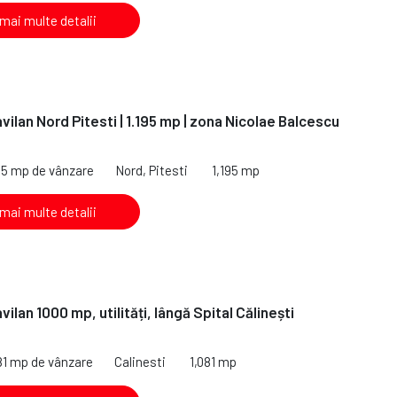
 mai multe detalii
vilan Nord Pitesti | 1.195 mp | zona Nicolae Balcescu
95 mp de vânzare
Nord, Pitesti
1,195 mp
 mai multe detalii
vilan 1000 mp, utilități, lângă Spital Călinești
81 mp de vânzare
Calinesti
1,081 mp