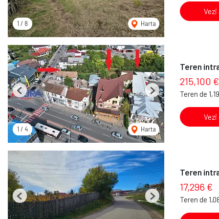
Vezi
1
/
8
Harta
Teren intra
215,100 €
Teren de 1,1
Previous
Next
Vezi
1
/
4
Harta
Teren intra
17,296 €
Teren de 1,0
Previous
Next