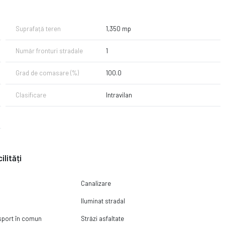
 cabana, pentru petrecerea timpului liber.
apela in vederea programarii unei vizite fara nici o obligatie din partea
Suprafață teren
1,350 mp
aflandu-se in portofoliul nostru sub promovare Exclusiva.
Număr fronturi stradale
1
Grad de comasare (%)
100.0
Clasificare
Intravilan
ilități
Canalizare
Iluminat stradal
nsport în comun
Străzi asfaltate