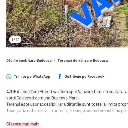
1
/
17
Oferte imobiliare Budeasa
Terenuri de vânzare Budeasa
Trimite pe
WhatsApp
Distribuie pe
Facebook
AZURA Imobiliare Pitesti va ofera spre Vanzare teren in suprafata 
satul Galasesti comuna Budeasa Mare.
Terenul este usor accesibil, iar utilitatile sunt toate la limita propr
Topografia este mixta, in primul plan langa sosea terenul fiind plan
deosebita asupra barajului Budeasa.
Zona este una linistita si inconjurata de natura. Pentru un iubitor d
Citește mai mult