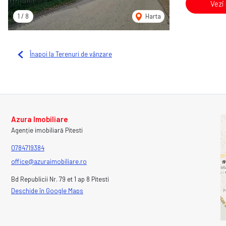
Vezi
1
/
8
Harta
Înapoi la Terenuri de vânzare
Azura Imobiliare
Agenție imobiliară Pitesti
0784719384
office@azuraimobiliare.ro
Bd Republicii Nr. 79 et 1 ap 8 Pitesti
Deschide în Google Maps