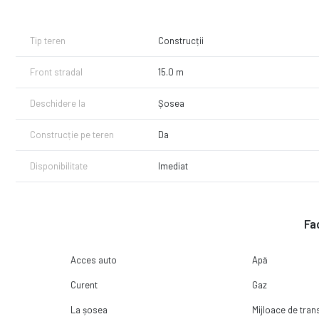
aceasta oferta este ideala!
Pe teren exista si o constructie provizorie (nu are fundatie) de tip
Cel mai bine este sa vedeti si sa simtiti locatia, asa ca ne puteti 
Tip teren
Construcții
dvs.
Aceasta oferta apartine numai agentiei AZURA Imobiliare Pitesti, 
Front stradal
15.0 m
Deschidere la
Șosea
Construcție pe teren
Da
Disponibilitate
Imediat
Fac
Acces auto
Apă
Curent
Gaz
La șosea
Mijloace de tra