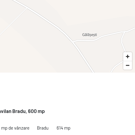
avilan Bradu, 600 mp
4 mp de vânzare
Bradu
614 mp