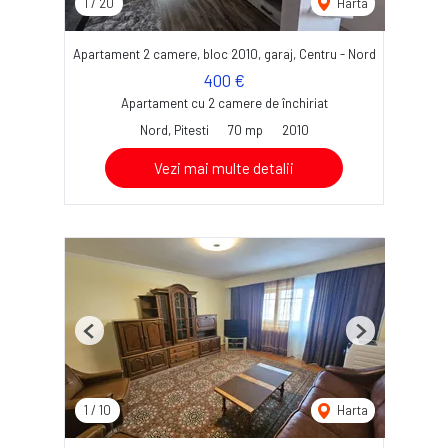
1
/
20
Harta
Apartament 2 camere, bloc 2010, garaj, Centru - Nord
400 €
Apartament cu 2 camere de închiriat
Nord, Pitesti
70 mp
2010
Vezi mai multe detalii
Previous
Next
1
/
10
Harta