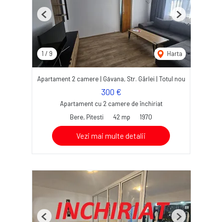
Previous
Next
1
/
9
Harta
Apartament 2 camere | Găvana, Str. Gârlei | Totul nou
300 €
Apartament cu 2 camere de închiriat
Bere, Pitesti
42 mp
1970
Vezi mai multe detalii
Previous
Next