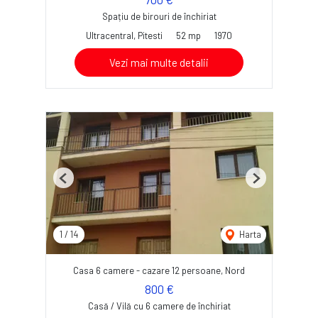
Spațiu de birouri de închiriat
Ultracentral, Pitesti
52 mp
1970
Vezi mai multe detalii
Previous
Next
1
/
14
Harta
Casa 6 camere - cazare 12 persoane, Nord
800 €
Casă / Vilă cu 6 camere de închiriat