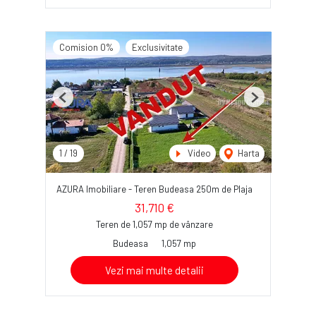
Comision 0%
Exclusivitate
Previous
Next
1
/
19
Video
Harta
AZURA Imobiliare - Teren Budeasa 250m de Plaja
31,710 €
Teren de 1,057 mp de vânzare
Budeasa
1,057 mp
Vezi mai multe detalii