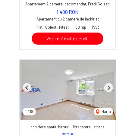
Apartament 2 camere, decomandat, Fratii Golesti
1,400 RON
Apartament cu 2 camere de închiriat
Fratii Golesti, Pitesti
60 mp
1993
Vezi mai multe detalii
Previous
Next
1
/
18
Harta
Inchiriere spatiu birouri, Ultracentral, stradal
700 €