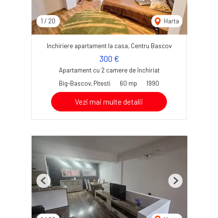
1
/
20
Harta
Inchiriere apartament la casa, Centru Bascov
300 €
Apartament cu 2 camere de închiriat
Big-Bascov, Pitesti
60 mp
1990
Vezi mai multe detalii
Previous
Next