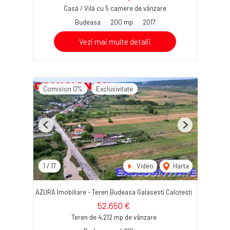
Casă / Vilă cu 5 camere de vânzare
Budeasa
200 mp
2017
Vezi mai multe detalii
Comision 0%
Exclusivitate
Previous
Next
1
/
17
Video
Harta
AZURA Imobiliare - Teren Budeasa Galasesti Calotesti
52,650 €
Teren de 4,212 mp de vânzare