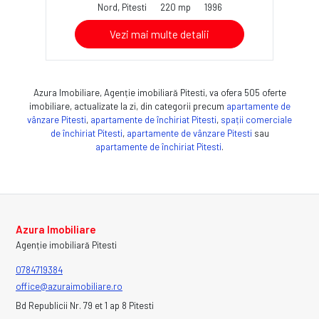
Nord, Pitesti
220 mp
1996
Vezi mai multe detalii
Azura Imobiliare, Agenție imobiliară Pitesti, va ofera 505 oferte
imobiliare, actualizate la zi, din categorii precum
apartamente de
vânzare Pitesti
,
apartamente de închiriat Pitesti
,
spații comerciale
de închiriat Pitesti
,
apartamente de vânzare Pitesti
sau
apartamente de închiriat Pitesti
.
Azura Imobiliare
Agenție imobiliară Pitesti
0784719384
office@azuraimobiliare.ro
Bd Republicii Nr. 79 et 1 ap 8 Pitesti