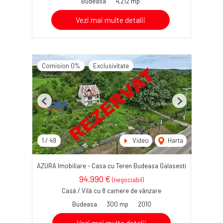
Budeasa
4,212 mp
Vezi mai multe detalii
Comision 0%
Exclusivitate
Previous
Next
1
/
49
Video
Harta
AZURA Imobiliare - Casa cu Teren Budeasa Galasesti
94,990 €
(negociabil)
Casă / Vilă cu 8 camere de vânzare
Budeasa
300 mp
2010