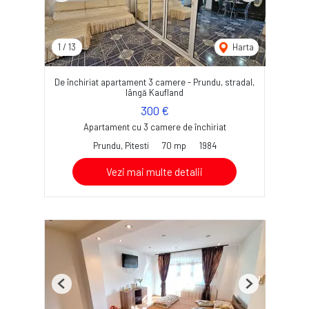
1
/
13
Harta
De închiriat apartament 3 camere - Prundu, stradal,
lângă Kaufland
300 €
Apartament cu 3 camere de închiriat
Prundu, Pitesti
70 mp
1984
Vezi mai multe detalii
Previous
Next