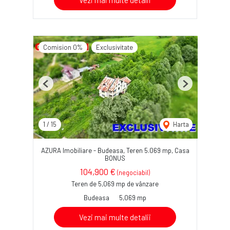
Vezi mai multe detalii
Comision 0%
Exclusivitate
Previous
Next
1
/
15
Harta
AZURA Imobiliare - Budeasa, Teren 5.069 mp, Casa
BONUS
104,900 €
(negociabil)
Teren de 5,069 mp de vânzare
Budeasa
5,069 mp
Vezi mai multe detalii