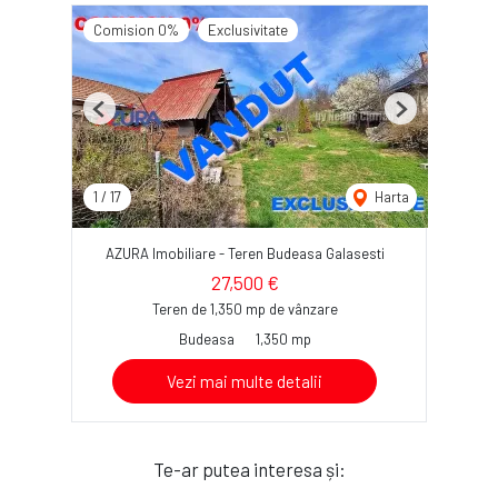
Comision 0%
Exclusivitate
Previous
Next
1
/
17
Harta
AZURA Imobiliare - Teren Budeasa Galasesti
27,500 €
Teren de 1,350 mp de vânzare
Budeasa
1,350 mp
Vezi mai multe detalii
Te-ar putea interesa și: