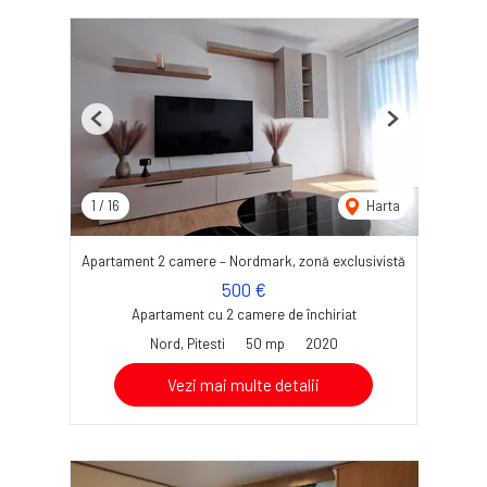
Previous
Next
1
/
16
Harta
Apartament 2 camere – Nordmark, zonă exclusivistă
500 €
Apartament cu 2 camere de închiriat
Nord, Pitesti
50 mp
2020
Vezi mai multe detalii