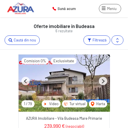
Sună acum
Meniu
Oferte imobiliare în Budeasa
6 rezultate
Caută din nou
Filtrează
Comision 0%
Exclusivitate
Previous
Next
1
/
79
Video
Tur virtual
Harta
AZURA Imobiliare - Vila Budeasa Mare Primarie
239,990 €
(negociabil)