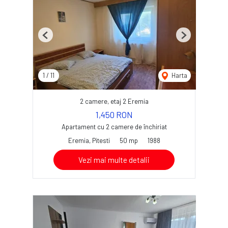
Previous
Next
1
/
11
Harta
2 camere, etaj 2 Eremia
1,450 RON
Apartament cu 2 camere de închiriat
Eremia, Pitesti
50 mp
1988
Vezi mai multe detalii