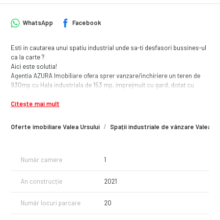
WhatsApp
Facebook
Esti in cautarea unui spatiu industrial unde sa-ti desfasori bussines-ul
ca la carte ?
Aici este solutia!
Agentia AZURA Imobiliare ofera sprer vanzare/inchiriere un teren de
930mp cu Hala industriala de 153 mp, imprejmuit cu gard, dotat cu
camere de supraveghere si acces pe poarta electrica !
Citește mai mult
In curte se pot parca 20 de masini tip turism sau 12 autoutilitare!
Acest spatiu este ideal pentru afacerea ta!
Daca este pe gustul tau nu ezita sa ne contactezi pentru vizionare!
Oferte imobiliare Valea Ursului
Spații industriale de vânzare Valea Ur
Număr camere
1
An construcție
2021
Număr locuri parcare
20