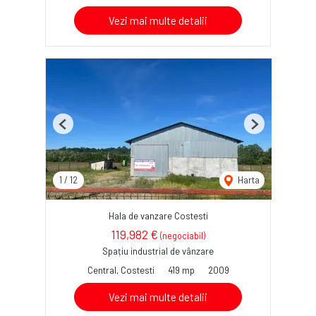
Vezi mai multe detalii
Previous
Next
1
/
12
Harta
Hala de vanzare Costesti
119,982 €
(negociabil)
Spațiu industrial de vânzare
Central, Costesti
419 mp
2009
Vezi mai multe detalii