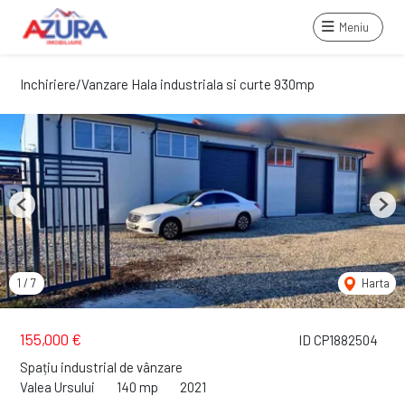
Meniu
Inchiriere/Vanzare Hala industriala si curte 930mp
Previous
Next
1
/
7
Harta
155,000 €
ID CP1882504
Spațiu industrial de vânzare
Valea Ursului
140 mp
2021