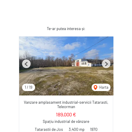
Te-ar putea interesa și:
Previous
Next
1
/
19
Harta
Vanzare amplasament industrial-servicii Tatarasti,
Teleorman
189,000 €
Spațiu industrial de vânzare
Tatarastii de Jos
3,400 mp
1970