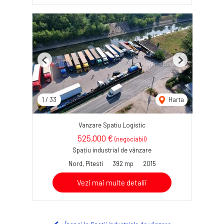
Previous
Next
1
/
33
Harta
Vanzare Spatiu Logistic
525,000 €
(negociabil)
Spațiu industrial de vânzare
Nord, Pitesti
392 mp
2015
Vezi mai multe detalii