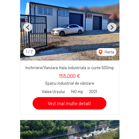
Previous
Next
1
/
7
Harta
Inchiriere/Vanzare Hala industriala si curte 930mp
155,000 €
Spațiu industrial de vânzare
Valea Ursului
140 mp
2021
Vezi mai multe detalii