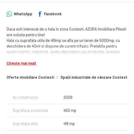
WhatsApp
Facebook
Daca esti interesat de o hala in zona Costesti, AZURA Imobiliare Pitesti
are solutia pentru tine!
Hala cu suprafata utila de 419mp se afla pe un teren de 5000mp, cu
deschidere de 40ml si dispune de curent trifazic. Pretabila pentru
spatiu logistic, industrial, spatiu depozitare sau productie, aceasta
hala reprezinta o oportunitate.
Citește mai mult
Daca ai nevoie de finantare, te putem ajuta prin parteneriatul nostru cu
un broker de credite, tot cu ZERO COMISION!
Pentru mai multe informatii sau pentru o vizionare, suna acum!
Oferte imobiliare Costesti
Spații industriale de vânzare Costesti
An construcție
2009
Suprafață construită
450 mp
Suprafață utilă
419 mp