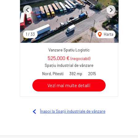
Previous
Next
1
/
33
Harta
Vanzare Spatiu Logistic
525,000 €
(negociabil)
Spațiu industrial de vânzare
Nord, Pitesti
392 mp
2015
Vezi mai multe detalii
Înapoi la Spații industriale de vânzare