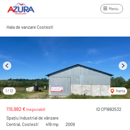
Meniu
Hala de vanzare Costesti
Previous
Next
1
/
12
Harta
119,982 €
ID CP1882532
(negociabil)
Spațiu industrial de vânzare
Central, Costesti
419 mp
2009