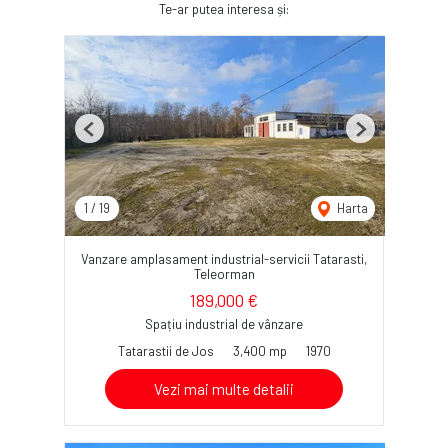
Te-ar putea interesa și:
Previous
Next
1
/
19
Harta
Vanzare amplasament industrial-servicii Tatarasti,
Teleorman
189,000 €
Spațiu industrial de vânzare
Tatarastii de Jos
3,400 mp
1970
Vezi mai multe detalii