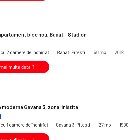
 apartament bloc nou, Banat - Stadion
cu 2 camere de închiriat
Banat, Pitesti
50 mp
2018
 mai multe detalii
 moderna Gavana 3, zona linistita
N
cu 1 camere de închiriat
Gavana 3, Pitesti
27 mp
1980
 mai multe detalii