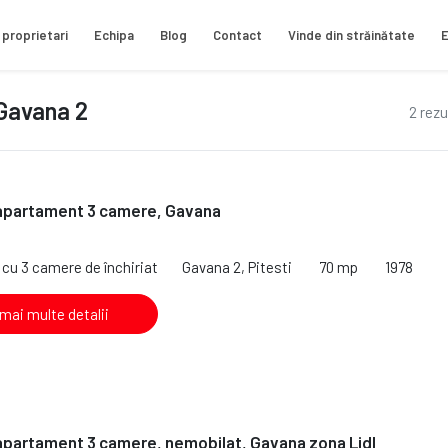
 proprietari
Echipa
Blog
Contact
Vinde din străinătate
E
 Gavana 2
2 rezu
 apartament 3 camere, Gavana
cu 3 camere de închiriat
Gavana 2, Pitesti
70 mp
1978
 mai multe detalii
 apartament 3 camere, nemobilat, Gavana zona Lidl