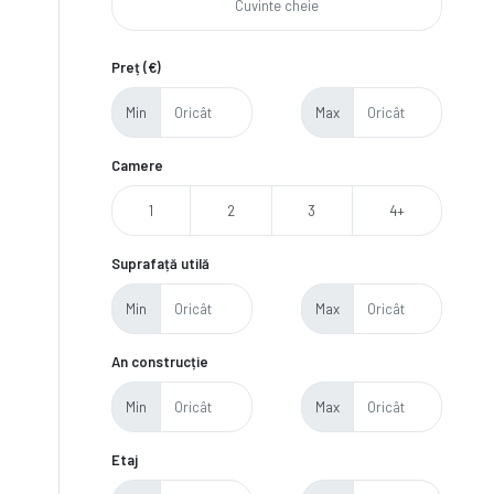
Preț (€)
Min
Max
Camere
1
2
3
4+
Suprafață utilă
Min
Max
An construcție
Min
Max
Etaj