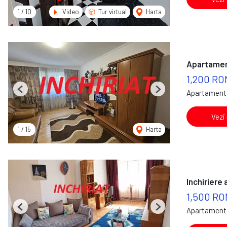
1
/
10
Video
Tur virtual
Harta
Apartamen
1,200 RO
Apartament 
Previous
Next
Vezi
1
/
15
Harta
Inchiriere
1,500 RO
Apartament 
Previous
Next