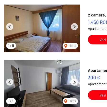
2 camere, 
1,450 RO
Apartament 
Previous
Next
Vezi
1
/
11
Harta
Apartament
300 €
Apartament 
Previous
Next
Vezi
1
/
9
Harta