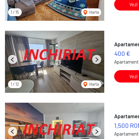
Vezi
1
/
15
Harta
Apartamen
400 €
Apartament 
Previous
Next
Vezi
1
/
12
Harta
Apartament
1,500 RO
Apartament 
Previous
Next