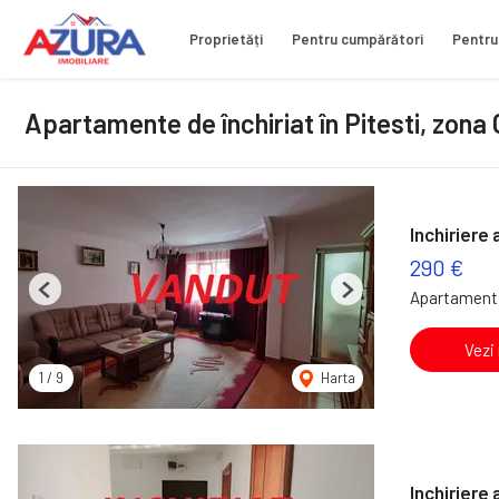
Proprietăți
Pentru cumpărători
Pentru
Apartamente de închiriat în Pitesti, zona
Inchiriere
290 €
Apartament 
Previous
Next
Vezi
1
/
9
Harta
Inchiriere