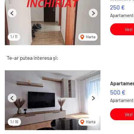
250 €
Apartament 
Previous
Next
Vezi
1
/
11
Harta
Te-ar putea interesa și:
Apartamen
500 €
Apartament 
Previous
Next
Vezi
1
/
16
Harta