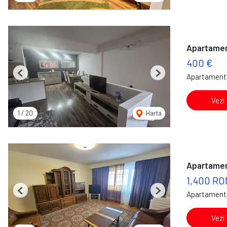
Apartament
400 €
Apartament 
Previous
Next
Vezi
1
/
20
Harta
Apartament
1,400 RO
Apartament 
Previous
Next
Vezi