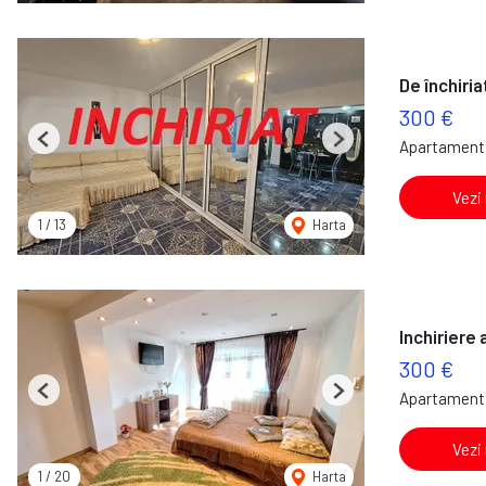
De închiri
300 €
Apartament 
Previous
Next
Vezi
1
/
13
Harta
Inchiriere
300 €
Apartament 
Previous
Next
Vezi
1
/
20
Harta