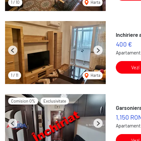
1
/
10
Harta
Inchiriere
400 €
Apartament 
Previous
Next
Vezi
1
/
11
Harta
Comision 0%
Exclusivitate
Garsoniera
1,150 RO
Apartament 
Previous
Next
Vezi