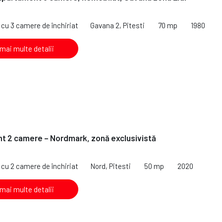
cu 3 camere de închiriat
Gavana 2, Pitesti
70 mp
1980
 mai multe detalii
t 2 camere – Nordmark, zonă exclusivistă
cu 2 camere de închiriat
Nord, Pitesti
50 mp
2020
 mai multe detalii