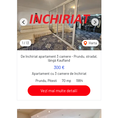
Previous
Next
1
/
13
Harta
De închiriat apartament 3 camere - Prundu, stradal,
lângă Kaufland
300 €
Apartament cu 3 camere de închiriat
Prundu, Pitesti
70 mp
1984
Vezi mai multe detalii