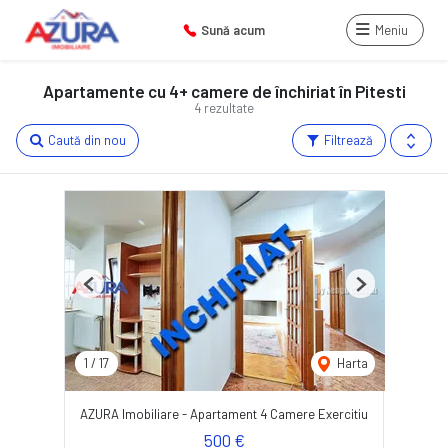
Sună acum
Meniu
Apartamente cu 4+ camere de închiriat în Pitesti
4 rezultate
Caută din nou
Filtrează
Previous
Next
1
/
17
Harta
AZURA Imobiliare - Apartament 4 Camere Exercitiu
500 €