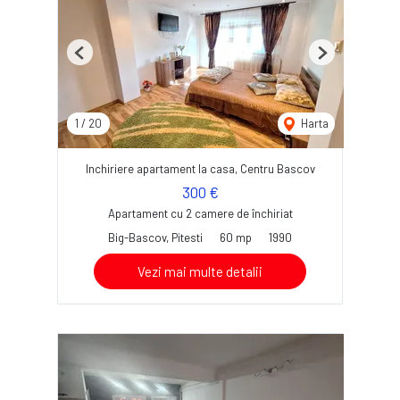
Previous
Next
1
/
20
Harta
Inchiriere apartament la casa, Centru Bascov
300 €
Apartament cu 2 camere de închiriat
Big-Bascov, Pitesti
60 mp
1990
Vezi mai multe detalii