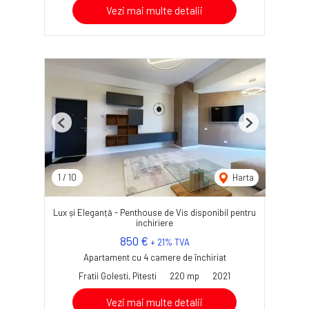
Vezi mai multe detalii
Previous
Next
1
/
10
Harta
Lux și Eleganță - Penthouse de Vis disponibil pentru
inchiriere
850 €
+ 21% TVA
Apartament cu 4 camere de închiriat
Fratii Golesti, Pitesti
220 mp
2021
Vezi mai multe detalii