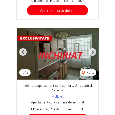
Ultracentral, Pitesti
80 mp
1977
Vezi mai multe detalii
Previous
Next
1
/
16
Harta
Inchiriere apartament cu 4 camere, Ultracentral,
Fortuna
400 €
Apartament cu 4 camere de închiriat
Ultracentral, Pitesti
85 mp
1980