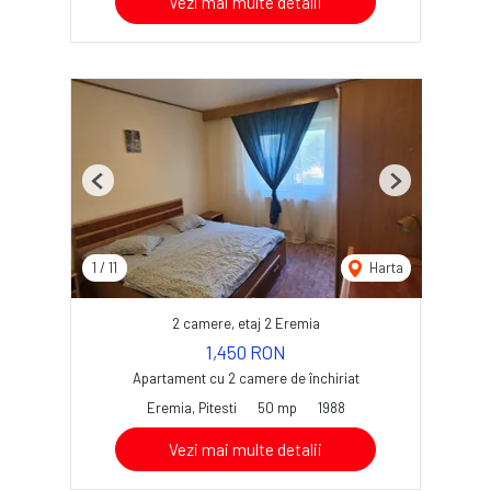
Vezi mai multe detalii
Previous
Next
1
/
11
Harta
2 camere, etaj 2 Eremia
1,450 RON
Apartament cu 2 camere de închiriat
Eremia, Pitesti
50 mp
1988
Vezi mai multe detalii