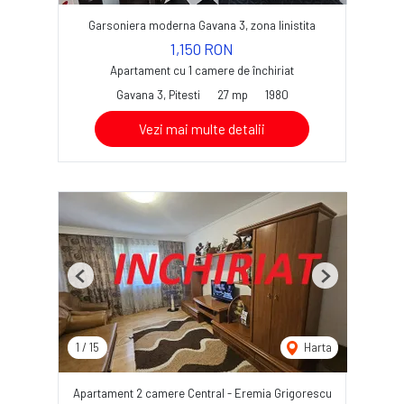
Garsoniera moderna Gavana 3, zona linistita
1,150 RON
Apartament cu 1 camere de închiriat
Gavana 3, Pitesti
27 mp
1980
Vezi mai multe detalii
Previous
Next
1
/
15
Harta
Apartament 2 camere Central - Eremia Grigorescu