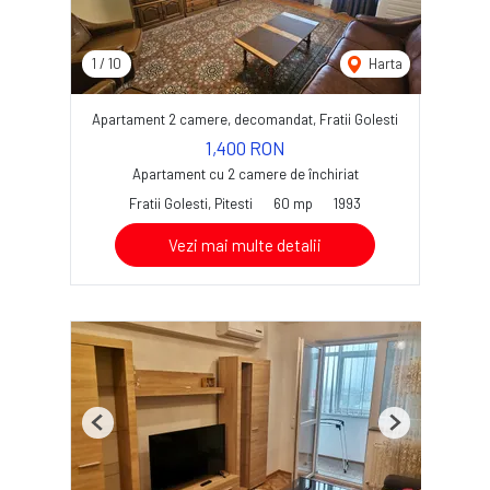
1
/
10
Harta
Apartament 2 camere, decomandat, Fratii Golesti
1,400 RON
Apartament cu 2 camere de închiriat
Fratii Golesti, Pitesti
60 mp
1993
Vezi mai multe detalii
Previous
Next