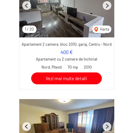
Previous
Next
1
/
20
Harta
Apartament 2 camere, bloc 2010, garaj, Centru - Nord
400 €
Apartament cu 2 camere de închiriat
Nord, Pitesti
70 mp
2010
Vezi mai multe detalii
Previous
Next