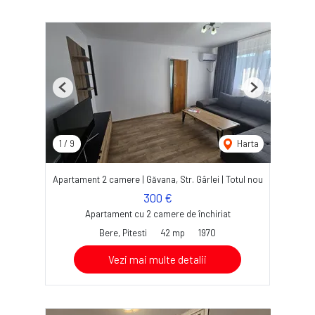
Previous
Next
1
/
9
Harta
Apartament 2 camere | Găvana, Str. Gârlei | Totul nou
300 €
Apartament cu 2 camere de închiriat
Bere, Pitesti
42 mp
1970
Vezi mai multe detalii