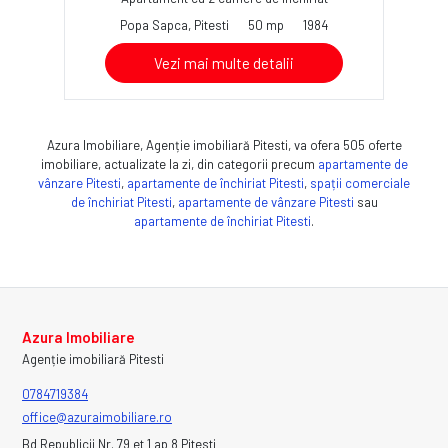
Popa Sapca, Pitesti
50 mp
1984
Vezi mai multe detalii
Azura Imobiliare, Agenție imobiliară Pitesti, va ofera 505 oferte
imobiliare, actualizate la zi, din categorii precum
apartamente de
vânzare Pitesti
,
apartamente de închiriat Pitesti
,
spații comerciale
de închiriat Pitesti
,
apartamente de vânzare Pitesti
sau
apartamente de închiriat Pitesti
.
Azura Imobiliare
Agenție imobiliară Pitesti
0784719384
office@azuraimobiliare.ro
Bd Republicii Nr. 79 et 1 ap 8 Pitesti