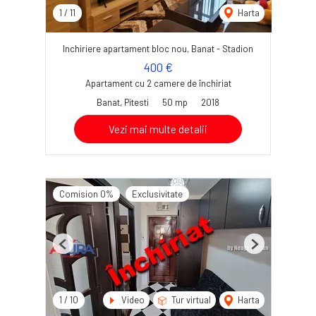
1
/
11
Harta
Inchiriere apartament bloc nou, Banat - Stadion
400 €
Apartament cu 2 camere de închiriat
Banat, Pitesti
50 mp
2018
Vezi mai multe detalii
Comision 0%
Exclusivitate
Previous
Next
1
/
10
Video
Tur virtual
Harta