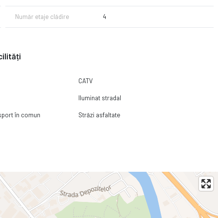
Număr etaje clădire
4
ilități
CATV
Iluminat stradal
nsport în comun
Străzi asfaltate