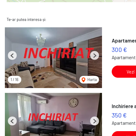
Te-ar putea interesa și:
Apartament
300 €
Apartament 
Previous
Next
Vezi
1
/
16
Harta
Inchiriere
350 €
Apartament 
Previous
Next