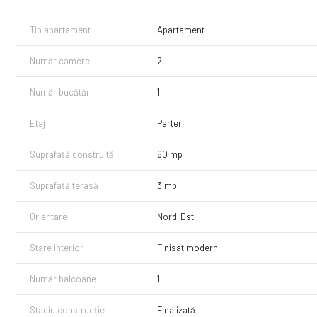
Tip apartament
Apartament
Număr camere
2
Număr bucătării
1
Etaj
Parter
Suprafață construită
60 mp
Suprafață terasă
3 mp
Orientare
Nord-Est
Stare interior
Finisat modern
Număr balcoane
1
Stadiu construcție
Finalizată