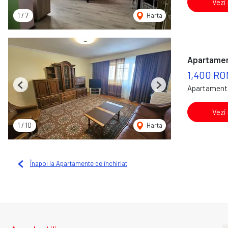
Vezi
1
/
7
Harta
Apartament
1,400 RO
Apartament 
Previous
Next
Vezi
1
/
10
Harta
Înapoi la Apartamente de închiriat