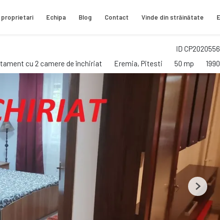
 proprietari
Echipa
Blog
Contact
Vinde din străinătate
E
ID CP2020556
tament cu 2 camere de închiriat
Eremia, Pitesti
50 mp
1990
Next