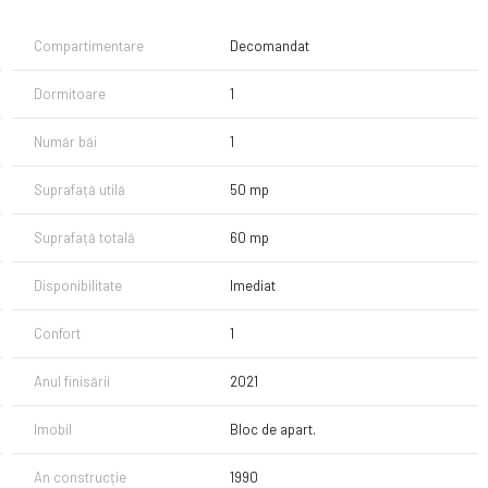
Compartimentare
Decomandat
Dormitoare
1
Număr băi
1
Suprafață utilă
50 mp
Suprafață totală
60 mp
Disponibilitate
Imediat
Confort
1
Anul finisării
2021
Imobil
Bloc de apart.
An construcție
1990