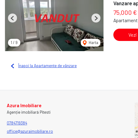
Vanzare a
75,000 €
Apartament 
Previous
Next
Vezi
1
/
9
Harta
Înapoi la Apartamente de vânzare
Azura Imobiliare
Agenție imobiliară Pitesti
0784719384
office@azuraimobiliare.ro