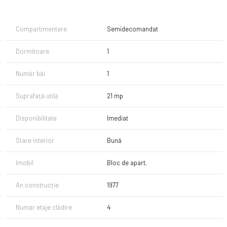
Compartimentare
Semidecomandat
Dormitoare
1
Număr băi
1
Suprafață utilă
21 mp
Disponibilitate
Imediat
Stare interior
Bună
Imobil
Bloc de apart.
An construcție
1977
Număr etaje clădire
4