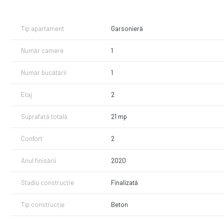
Tip apartament
Garsonieră
Număr camere
1
Număr bucătării
1
Etaj
2
Suprafață totală
21 mp
Confort
2
Anul finisării
2020
Stadiu construcție
Finalizată
Tip construcție
Beton