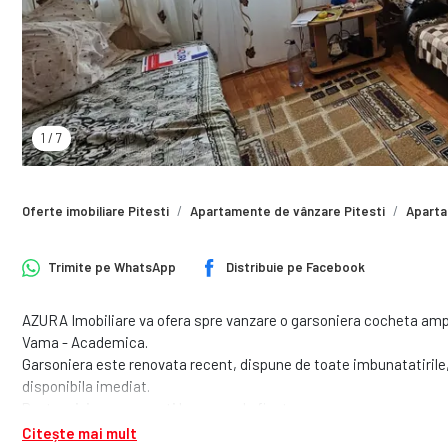
1
/
7
Oferte imobiliare Pitesti
Apartamente de vânzare Pitesti
Aparta
Trimite pe
WhatsApp
Distribuie pe
Facebook
AZURA Imobiliare va ofera spre vanzare o garsoniera cocheta amplasa
Vama - Academica.
Garsoniera este renovata recent, dispune de toate imbunatatirile, 
disponibila imediat.
Pentru vizionare, sunati la numarul afisat.
Citește mai mult