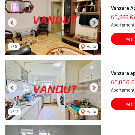
Vanzare A
60,999 €
Apartament 
Previous
Next
Vezi
1
/
9
Harta
Vanzare a
66,000 €
Apartament 
Previous
Next
Vezi
1
/
13
Harta