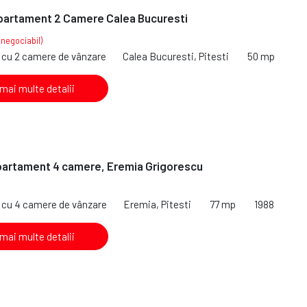
partament 2 Camere Calea Bucuresti
(negociabil)
cu 2 camere de vânzare
Calea Bucuresti, Pitesti
50 mp
 mai multe detalii
partament 4 camere, Eremia Grigorescu
cu 4 camere de vânzare
Eremia, Pitesti
77 mp
1988
 mai multe detalii