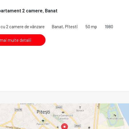
partament 2 camere, Banat
cu 2 camere de vânzare
Banat, Pitesti
50 mp
1980
 mai multe detalii