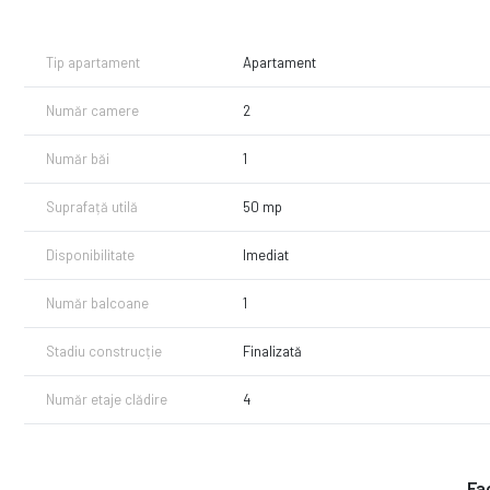
Centrul orasului se alfa la 3 minute de mers pe jos.
Daca este pe gustul tau nu ezita sa ne contactezi pentru o vizion
Tip apartament
Apartament
Număr camere
2
Număr băi
1
Suprafață utilă
50 mp
Disponibilitate
Imediat
Număr balcoane
1
Stadiu construcție
Finalizată
Număr etaje clădire
4
Fac