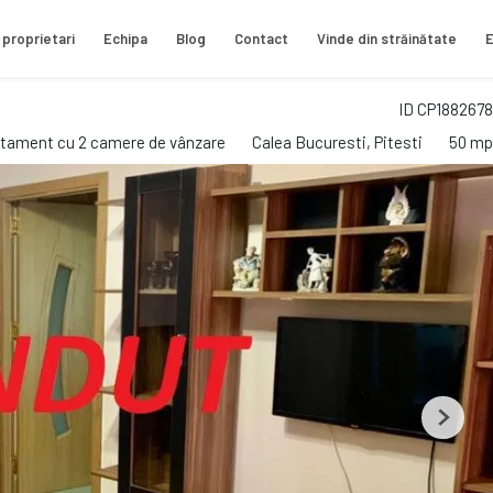
 proprietari
Echipa
Blog
Contact
Vinde din străinătate
E
ID CP1882678
tament cu 2 camere de vânzare
Calea Bucuresti, Pitesti
50 mp
Next