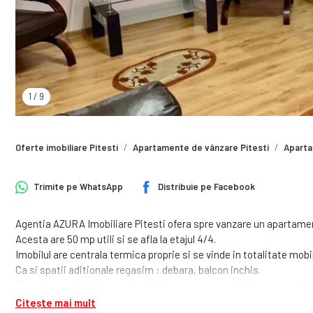
1
/
9
Oferte imobiliare Pitesti
Apartamente de vânzare Pitesti
Aparta
Trimite pe
WhatsApp
Distribuie pe
Facebook
Agentia AZURA Imobiliare Pitesti ofera spre vanzare un apartamen
Acesta are 50 mp utili si se afla la etajul 4/4.
Imobilul are centrala termica proprie si se vinde in totalitate mobila
Ca si spatii aditionale regasim : debara, balcon inchis.
Datorita pozitiei de care beneficiaza, apartamentul are acces facil
transport etc.
Citește mai mult