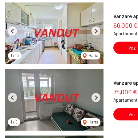
Vanzare a
66,000 €
Apartament 
Previous
Next
Vezi
1
/
13
Harta
Vanzare a
75,000 €
Apartament 
Previous
Next
Vezi
1
/
9
Harta