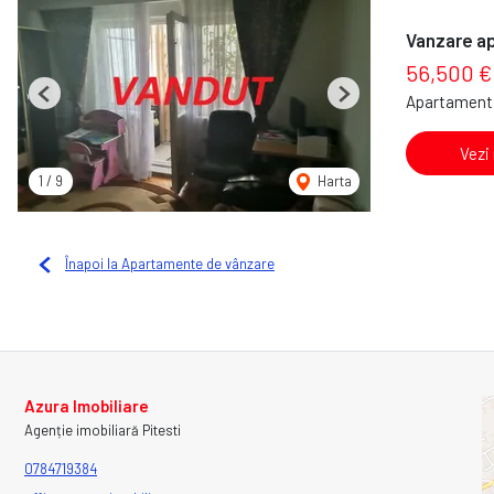
Vanzare a
56,500 €
Apartament 
Previous
Next
Vezi
1
/
9
Harta
Înapoi la Apartamente de vânzare
Azura Imobiliare
Agenție imobiliară Pitesti
0784719384