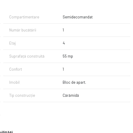
are!
Compartimentare
Semidecomandat
Număr bucătării
1
Etaj
4
Suprafață construită
55 mp
Confort
1
Imobil
Bloc de apart.
Tip construcție
Cărămidă
ilități