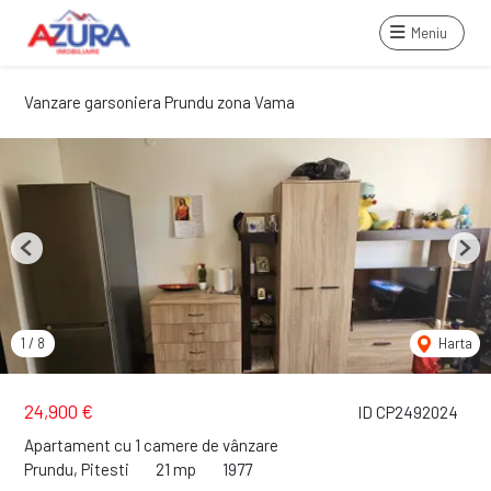
Meniu
Vanzare garsoniera Prundu zona Vama
Previous
Next
1
/
8
Harta
24,900 €
ID CP2492024
Apartament cu 1 camere de vânzare
Prundu, Pitesti
21 mp
1977