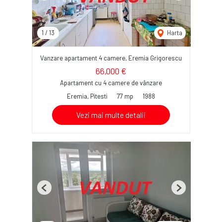
1
/
13
Harta
Vanzare apartament 4 camere, Eremia Grigorescu
66,000 €
Apartament cu 4 camere de vânzare
Eremia, Pitesti
77 mp
1988
Vezi mai multe detalii
Previous
Next