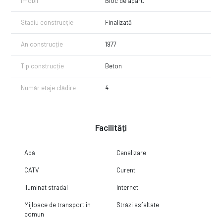
Imobil
Bloc de apart.
Stadiu construcție
Finalizată
An construcție
1977
Tip construcție
Beton
Număr etaje clădire
4
Facilități
Apă
Canalizare
CATV
Curent
Iluminat stradal
Internet
Mijloace de transport în
Străzi asfaltate
comun