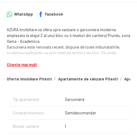
WhatsApp
Facebook
AZURA Imobiliare va ofera spre vanzare o garsoniera moderna
amplasata la etajul 2 al unui bloc cu 4 niveluri din cartierul Prundu, zona
Vama - Academica.
Garsoniera este renovata recent, dispune de toate imbunatatirile,
incalzirea realizandu-se prin centrala termica de bloc. Se vinde
mobilata si utilata complet cu lucruri de calitate.
Citește mai mult
Pentru vizionare, sunati la numarul afisat.
Oferte imobiliare Pitesti
Apartamente de vânzare Pitesti
Aparta
Tip apartament
Garsonieră
Compartimentare
Semidecomandat
Număr camere
1