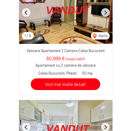
Previous
Next
1
/
9
Harta
Vanzare Apartament 2 Camere Calea Bucuresti
60,999 €
(negociabil)
Apartament cu 2 camere de vânzare
Calea Bucuresti, Pitesti
50 mp
Vezi mai multe detalii
Previous
Next