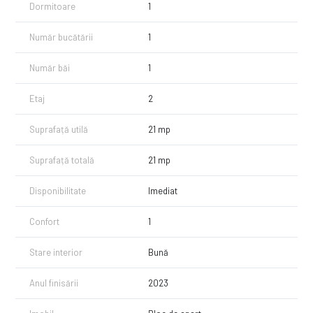
Dormitoare
1
Număr bucătării
1
Număr băi
1
Etaj
2
Suprafață utilă
21 mp
Suprafață totală
21 mp
Disponibilitate
Imediat
Confort
1
Stare interior
Bună
Anul finisării
2023