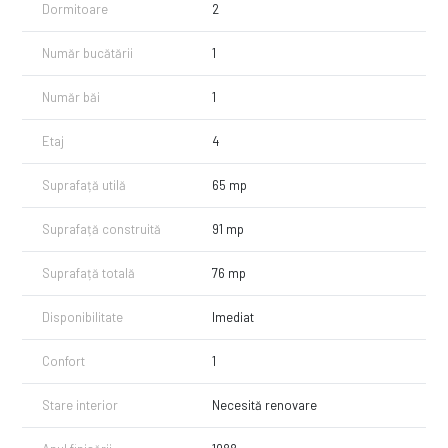
Dormitoare
2
Număr bucătării
1
Număr băi
1
Etaj
4
Suprafață utilă
65 mp
Suprafață construită
91 mp
Suprafață totală
76 mp
Disponibilitate
Imediat
Confort
1
Stare interior
Necesită renovare