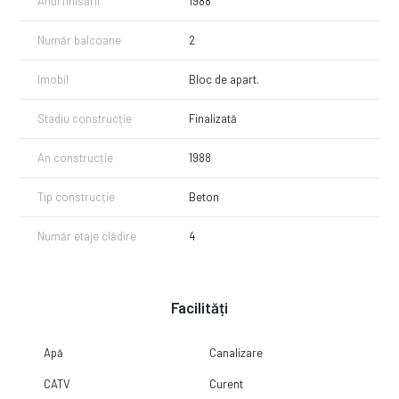
Anul finisării
1988
Număr balcoane
2
Imobil
Bloc de apart.
Stadiu construcție
Finalizată
An construcție
1988
Tip construcție
Beton
Număr etaje clădire
4
Facilități
Apă
Canalizare
CATV
Curent