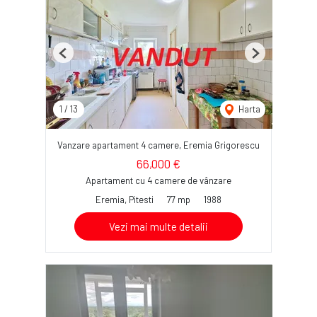
Previous
Next
1
/
13
Harta
Vanzare apartament 4 camere, Eremia Grigorescu
66,000 €
Apartament cu 4 camere de vânzare
Eremia, Pitesti
77 mp
1988
Vezi mai multe detalii