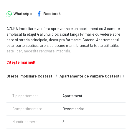
WhatsApp
Facebook
AZURA Imobiliare va ofera spre vanzare un apartament cu 3 camere
amplasat la etajul 4 al unui bloc situat langa Primarie cu vedere spre
parc si strada principala, deasupra farmaciei Catena. Apartamentul
este foarte spatios, are 2 balcoane mari,, bransat la toate utilitatile,
este liber, necesita renovare integrala.
Citește mai mult
Oferte imobiliare Costesti
Apartamente de vânzare Costesti
Ap
Tip apartament
Apartament
Compartimentare
Decomandat
Număr camere
3