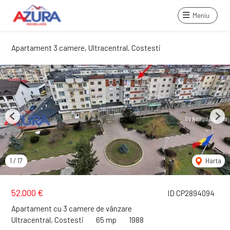
Meniu
Apartament 3 camere, Ultracentral, Costesti
Previous
Next
1
/
17
Harta
52,000 €
ID CP2894094
Apartament cu 3 camere de vânzare
Ultracentral, Costesti
65 mp
1988