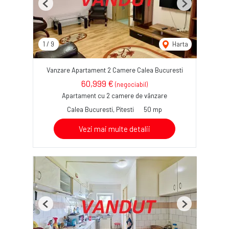
Previous
Next
1
/
9
Harta
Vanzare Apartament 2 Camere Calea Bucuresti
60,999 €
(negociabil)
Apartament cu 2 camere de vânzare
Calea Bucuresti, Pitesti
50 mp
Vezi mai multe detalii
Previous
Next