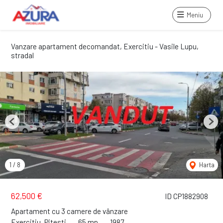
Meniu
Vanzare apartament decomandat, Exercitiu - Vasile Lupu,
stradal
Previous
Next
1
/
8
Harta
62,500 €
ID CP1882908
Apartament cu 3 camere de vânzare
Exercitiu, Pitesti
65 mp
1987