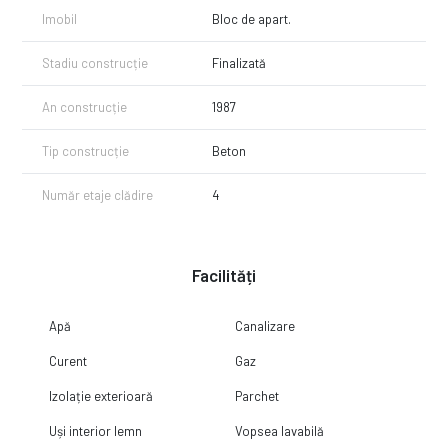
Imobil
Bloc de apart.
Stadiu construcție
Finalizată
An construcție
1987
Tip construcție
Beton
Număr etaje clădire
4
Facilități
Apă
Canalizare
Curent
Gaz
Izolație exterioară
Parchet
Uși interior lemn
Vopsea lavabilă