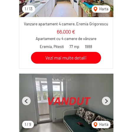
1
/
13
Harta
Vanzare apartament 4 camere, Eremia Grigorescu
66,000 €
Apartament cu 4 camere de vânzare
Eremia, Pitesti
77 mp
1988
Vezi mai multe detalii
Previous
Next
1
/
9
Harta