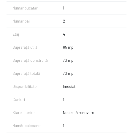
Număr bucătării
1
Număr băi
2
Etaj
4
Suprafață utilă
65 mp
Suprafață construită
70 mp
Suprafață totală
70 mp
Disponibilitate
Imediat
Confort
1
Stare interior
Necesită renovare
Număr balcoane
1