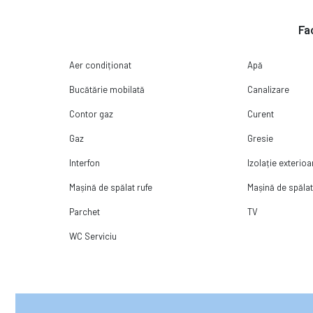
Fac
Aer condiționat
Apă
Bucătărie mobilată
Canalizare
Contor gaz
Curent
Gaz
Gresie
Interfon
Izolație exterioa
Mașină de spălat rufe
Mașină de spăla
Parchet
TV
WC Serviciu