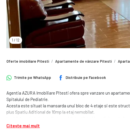
1
/
12
Oferte imobiliare Pitesti
Apartamente de vânzare Pitesti
Aparta
Trimite pe
WhatsApp
Distribuie pe
Facebook
Agentia AZURA Imobiliare Pitesti ofera spre vanzare un apartamen
Spitalului de Pediatrie.
Acesta este situat la mansarda unui bloc de 4 etaje si este structur
plus Spatiu Aditional de 10mp la etaj nemobilat.
Imobilul se vinde in totalitate mobilat, utilat si beneficiaza de Ae
Mobila si electrocasnicele pe care le regasim in Apartament sunt 
Citește mai mult