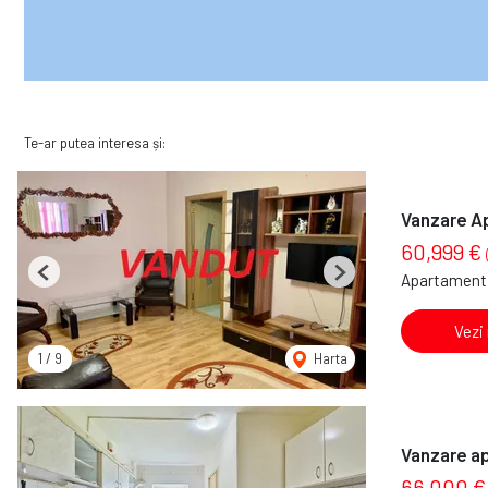
Te-ar putea interesa și:
Vanzare A
60,999 €
Apartament 
Previous
Next
Vezi
1
/
9
Harta
Vanzare a
66,000 €