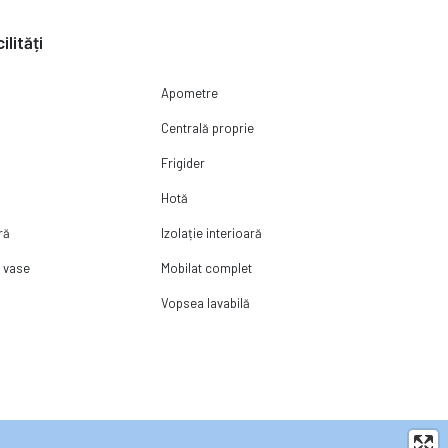
ilități
Apometre
Centrală proprie
Frigider
Hotă
ră
Izolație interioară
t vase
Mobilat complet
Vopsea lavabilă