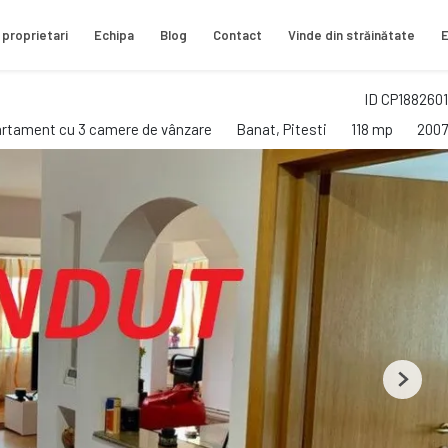
 proprietari
Echipa
Blog
Contact
Vinde din străinătate
E
ID CP1882601
rtament cu 3 camere de vânzare
Banat, Pitesti
118 mp
2007
Next