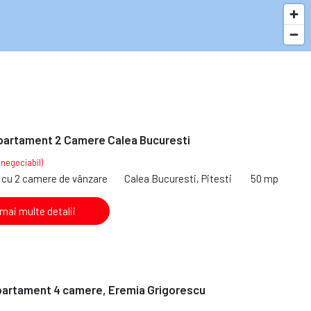
partament 2 Camere Calea Bucuresti
(negociabil)
cu 2 camere de vânzare
Calea Bucuresti, Pitesti
50 mp
 mai multe detalii
partament 4 camere, Eremia Grigorescu