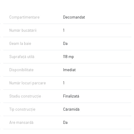
tal, Restaurante, Linii Transport etc.
are!
Compartimentare
Decomandat
Număr bucătării
1
Geam la baie
Da
Suprafață utilă
118 mp
Disponibilitate
Imediat
Număr locuri parcare
1
Stadiu construcție
Finalizată
Tip construcție
Cărămidă
Are mansardă
Da