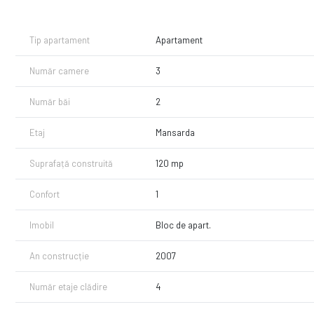
In apropierea sa se afla: Scoli, Gradinite, Licee, Hipermarket, Spi
Daca este pe gustul tau nu ezita sa ne contactezi pentru o vizion
Tip apartament
Apartament
Număr camere
3
Număr băi
2
Etaj
Mansarda
Suprafață construită
120 mp
Confort
1
Imobil
Bloc de apart.
An construcție
2007
Număr etaje clădire
4