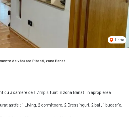
Harta
mente de vânzare Pitesti, zona Banat
t cu 3 camere de 117 mp situat in zona Banat, in apropierea
at astfel: 1 Living, 2 dormitoare, 2 Dressinguri, 2 bai , 1 bucatrie,
r Conditionat si Centrala Termica Proprie.
de cea mai buna calitate.