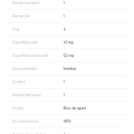
Număr bucătării
1
Număr băi
1
Etaj
4
Suprafață utilă
47 mp
Suprafață construită
52 mp
Disponibilitate
Imediat
Confort
1
Număr balcoane
1
Imobil
Bloc de apart.
An construcție
1970