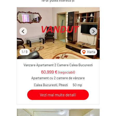
Te-ar putea interesa și:
Previous
Next
1
/
9
Harta
Vanzare Apartament 2 Camere Calea Bucuresti
60,999 €
(negociabil)
Apartament cu 2 camere de vânzare
Calea Bucuresti, Pitesti
50 mp
Vezi mai multe detalii