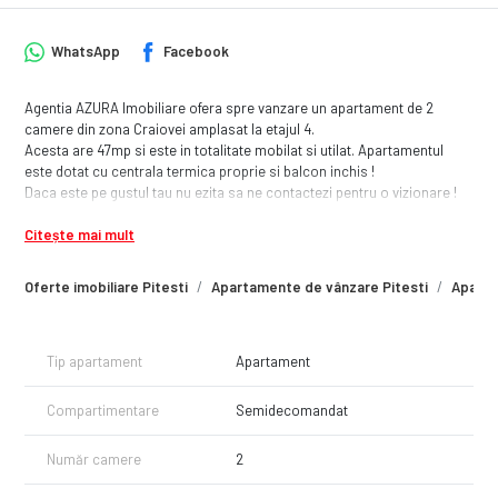
WhatsApp
Facebook
Agentia AZURA Imobiliare ofera spre vanzare un apartament de 2
camere din zona Craiovei amplasat la etajul 4.
Acesta are 47mp si este in totalitate mobilat si utilat. Apartamentul
este dotat cu centrala termica proprie si balcon inchis !
Daca este pe gustul tau nu ezita sa ne contactezi pentru o vizionare !
Citește mai mult
Oferte imobiliare Pitesti
Apartamente de vânzare Pitesti
Aparta
Tip apartament
Apartament
Compartimentare
Semidecomandat
Număr camere
2