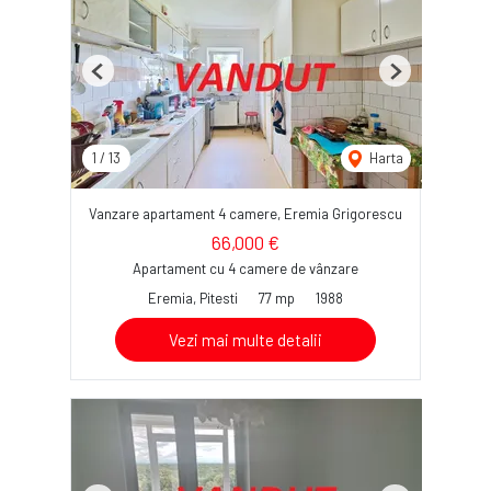
Previous
Next
1
/
13
Harta
Vanzare apartament 4 camere, Eremia Grigorescu
66,000 €
Apartament cu 4 camere de vânzare
Eremia, Pitesti
77 mp
1988
Vezi mai multe detalii