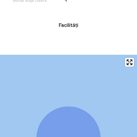
Număr etaje clădire
4
Facilități