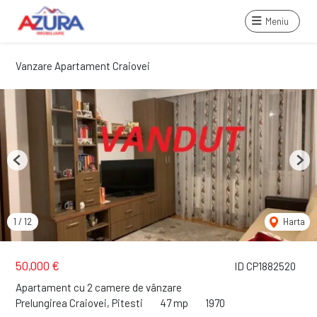
Meniu
Vanzare Apartament Craiovei
Previous
Next
1
/
12
Harta
50,000 €
ID CP1882520
Apartament cu 2 camere de vânzare
Prelungirea Craiovei, Pitesti
47 mp
1970