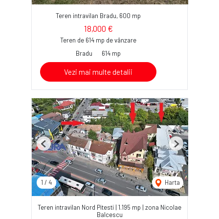
Teren intravilan Bradu, 600 mp
18,000 €
Teren de 614 mp de vânzare
Bradu
614 mp
Vezi mai multe detalii
Previous
Next
1
/
4
Harta
Teren intravilan Nord Pitesti | 1.195 mp | zona Nicolae
Balcescu