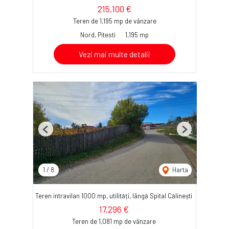
215,100 €
Teren de 1,195 mp de vânzare
Nord, Pitesti
1,195 mp
Vezi mai multe detalii
Previous
Next
1
/
8
Harta
Teren intravilan 1000 mp, utilități, lângă Spital Călinești
17,296 €
Teren de 1,081 mp de vânzare