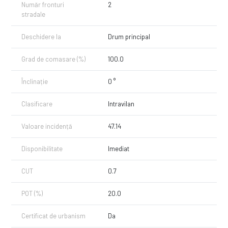
Gaze naturale
Număr fronturi
2
stradale
📐 Terenul are formă regulată, topografie plană și este ideal pentru
construcții rezidențiale sau dezvoltări imobiliare.
Deschidere la
Drum principal
✅ Zonă aflată într-o expansiune accelerată – perfectă pentru
dezvoltatori sau investitori care caută potențial pe termen mediu și
Grad de comasare (%)
100.0
lung.
0️⃣
Înclinație
0 °
Clasificare
Intravilan
Valoare incidență
47.14
Disponibilitate
Imediat
CUT
0.7
POT (%)
20.0
Certificat de urbanism
Da