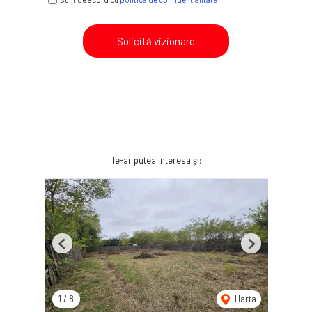
Solicită vizionare
Te-ar putea interesa și:
Previous
Next
1
/
8
Harta