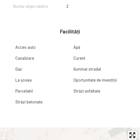
Număr etaje clădire
2
Facilități
Acces auto
Apă
Canalizare
Curent
Gaz
Iluminat stradal
La șosea
Oportunitate de investiții
Parcelabil
Străzi asfaltate
Străzi betonate