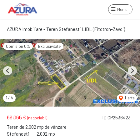
Meniu
AZURA Imobiliare - Teren Stefanesti LIDL (Fitotron-Zavoi)
Comision 0%
Exclusivitate
Previous
Next
1
/
4
Harta
66,066 €
ID CP2536423
(negociabil)
Teren de 2,002 mp de vânzare
Stefanesti
2,002 mp