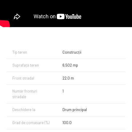
dezvoltare rezidențială, cât și pentru posibile proiecte comerciale.
Zona liberă de vegetație dinspre stradă poate fi amenajată imediat, iar
vegetația forestieră din spate poate fi păstrată sau defrișată, conform
preferințelor tale. Terenul nu este încadrat drept "pădure" în Cartea
Funciară, oferindu-ți libertate de acțiune în dezvoltarea proiectului tău.
Nu rata șansa de a investi într-o proprietate cu potențial deosebit!
Contactează-ne pentru mai multe detalii și începe călătoria ta
imobiliară în comuna Babana!.
Tip teren
Construcții
Suprafață teren
6,502 mp
Front stradal
22.0 m
Număr fronturi
1
stradale
Deschidere la
Drum principal
Grad de comasare (%)
100.0