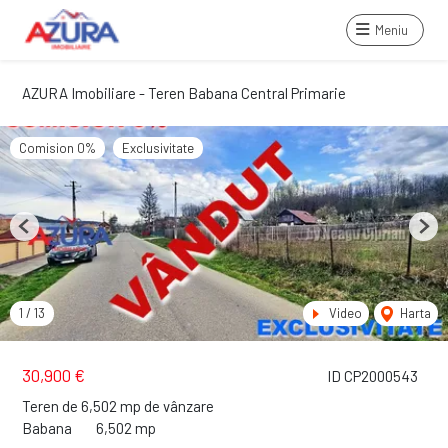
Meniu
AZURA Imobiliare - Teren Babana Central Primarie
Comision 0%
Exclusivitate
Previous
Next
1
/
13
Video
Harta
30,900 €
ID CP2000543
Teren de 6,502 mp de vânzare
Babana
6,502 mp