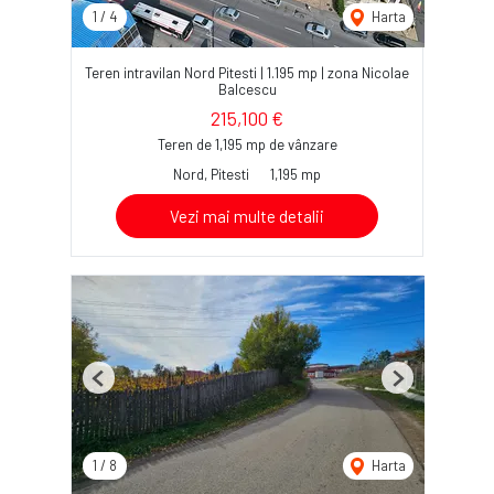
1
/
4
Harta
Teren intravilan Nord Pitesti | 1.195 mp | zona Nicolae
Balcescu
215,100 €
Teren de 1,195 mp de vânzare
Nord, Pitesti
1,195 mp
Vezi mai multe detalii
Previous
Next
1
/
8
Harta