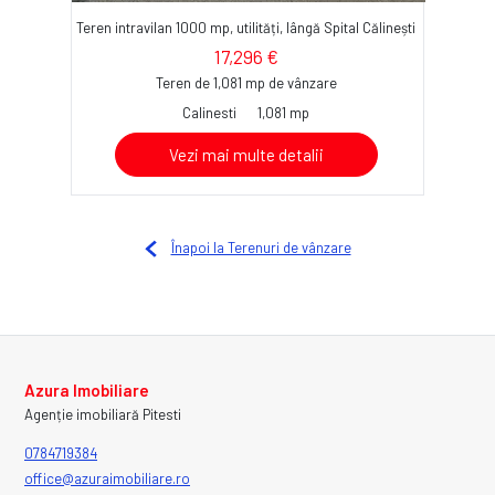
Teren intravilan 1000 mp, utilități, lângă Spital Călinești
17,296 €
Teren de 1,081 mp de vânzare
Calinesti
1,081 mp
Vezi mai multe detalii
Înapoi la Terenuri de vânzare
Azura Imobiliare
Agenție imobiliară Pitesti
0784719384
office@azuraimobiliare.ro