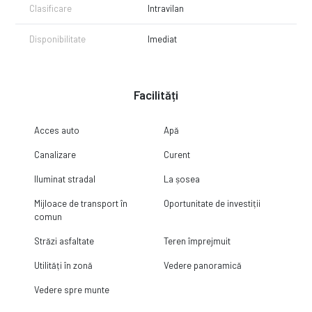
Clasificare
Intravilan
Disponibilitate
Imediat
Facilități
Acces auto
Apă
Canalizare
Curent
Iluminat stradal
La șosea
Mijloace de transport în
Oportunitate de investiții
comun
Străzi asfaltate
Teren împrejmuit
Utilități în zonă
Vedere panoramică
Vedere spre munte