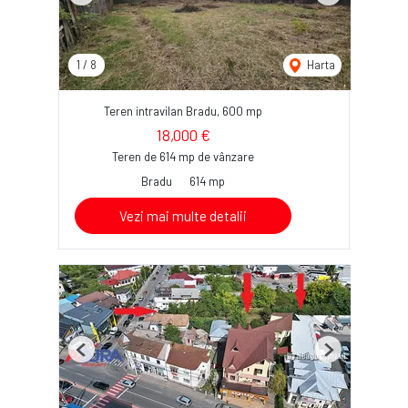
1
/
8
Harta
Teren intravilan Bradu, 600 mp
18,000 €
Teren de 614 mp de vânzare
Bradu
614 mp
Vezi mai multe detalii
Previous
Next