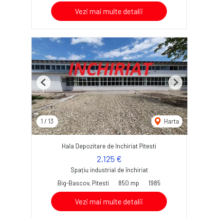
Vezi mai multe detalii
Previous
Next
1
/
13
Harta
Hala Depozitare de Inchiriat Pitesti
2,125 €
Spațiu industrial de închiriat
Big-Bascov, Pitesti
850 mp
1985
Vezi mai multe detalii