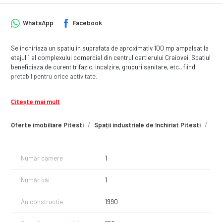
WhatsApp
Facebook
Se inchiriaza un spatiu in suprafata de aproximativ 100 mp ampalsat la
etajul 1 al complexului comercial din centrul cartierului Craiovei. Spatiul
beneficiaza de curent trifazic, incalzire, grupuri sanitare, etc., fiind
pretabil pentru orice activitate.
Citește mai mult
Oferte imobiliare Pitesti
Spații industriale de închiriat Pitesti
Spa
Număr camere
1
Număr băi
1
An construcție
1990