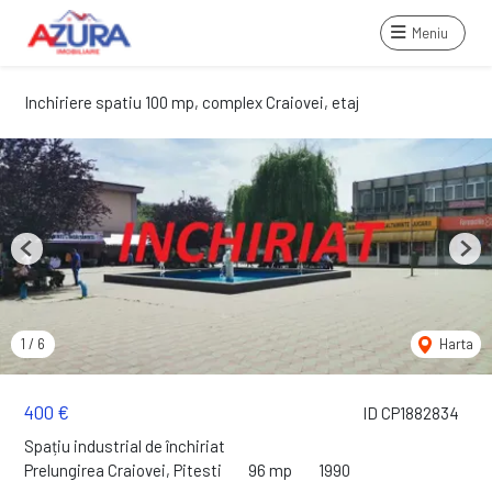
Meniu
Inchiriere spatiu 100 mp, complex Craiovei, etaj
Previous
Next
1
/
6
Harta
400 €
ID CP1882834
Spațiu industrial de închiriat
Prelungirea Craiovei, Pitesti
96 mp
1990