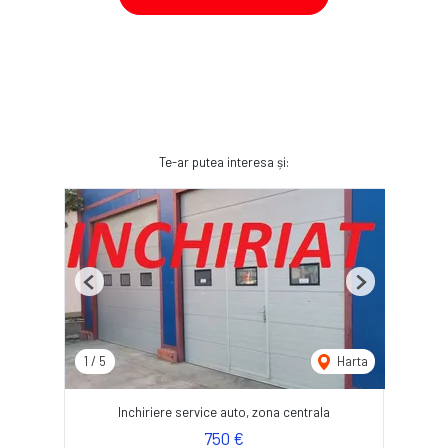
Te-ar putea interesa și:
Previous
Next
1
/
5
Harta
Inchiriere service auto, zona centrala
750 €