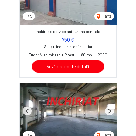
1
/
5
Harta
Inchiriere service auto, zona centrala
750 €
Spațiu industrial de închiriat
Tudor Vladimirescu, Pitesti
80 mp
2000
Vezi mai multe detalii
Previous
Next
1
/
4
Harta