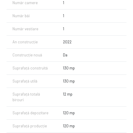
Număr camere
1
Număr băi
1
Număr vestiare
1
An construcție
2022
Construcție nouă
Da
Suprafață construită
130 mp
Suprafață utilă
130 mp
Suprafață totală
12 mp
birouri
Suprafață depozitare
120 mp
Suprafață producție
120 mp