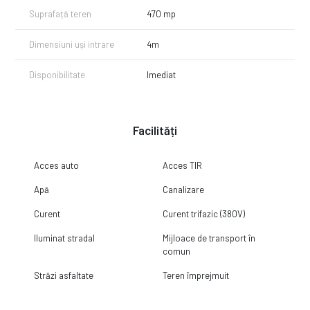
Suprafață teren
470 mp
Dimensiuni uși intrare
4m
Disponibilitate
Imediat
Facilități
Acces auto
Acces TIR
Apă
Canalizare
Curent
Curent trifazic (380V)
Iluminat stradal
Mijloace de transport în
comun
Străzi asfaltate
Teren împrejmuit