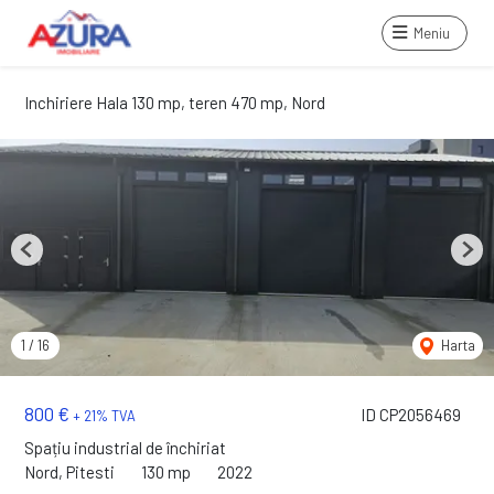
Meniu
Inchiriere Hala 130 mp, teren 470 mp, Nord
Previous
Next
1
/
16
Harta
800 €
ID CP2056469
+ 21% TVA
Spațiu industrial de închiriat
Nord, Pitesti
130 mp
2022