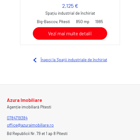
2,125 €
Spațiu industrial de închiriat
Big-Bascov, Pitesti
850 mp
1985
Vezi mai multe detalii
Înapoi la Spații industriale de închiriat
Azura Imobiliare
Agenție imobiliară Pitesti
0784719384
office@azuraimobiliare.ro
Bd Republicii Nr. 79 et 1 ap 8 Pitesti