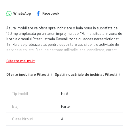
WhatsApp
Facebook
Azura Imobiliare va ofera spre inchiriere o hala noua in suprafata de
130 mp amplasata pe un teren imprejmuit de 470 mp, situata in zona de
Nord a orasului Pitesti, strada Gavenii, zona cu acces nerestrictionat
Tir. Hala se preteaza atat pentru depozitare cat si pentru activitate de
service auto, etc. Dispune de toate utilitatile, apa, canalizare, curent
trifazic, teren imprejmuit, singur in curte. Este libera, disponibila
Citește mai mult
imediat.
Oferte imobiliare Pitesti
Spații industriale de închiriat Pitesti
Spa
Tip imobil
Hală
Etaj
Parter
Clasă birouri
A