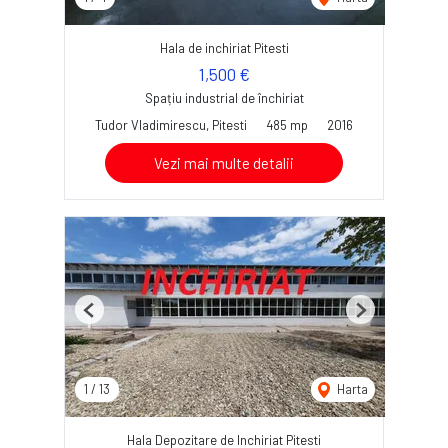
Hala de inchiriat Pitesti
1,500 €
Spațiu industrial de închiriat
Tudor Vladimirescu, Pitesti
485 mp
2016
Vezi mai multe detalii
Previous
Next
1
/
13
Harta
Hala Depozitare de Inchiriat Pitesti