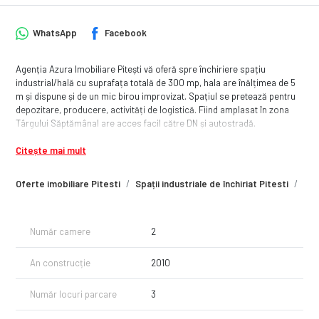
WhatsApp
Facebook
Agenția Azura Imobiliare Pitești vă oferă spre închiriere spațiu
industrial/hală cu suprafața totală de 300 mp, hala are înălțimea de 5
m și dispune și de un mic birou improvizat. Spațiul se pretează pentru
depozitare, producere, activități de logistică. Fiind amplasat în zona
Târgului Săptămânal are acces facil către DN și autostradă.
Citește mai mult
Oferte imobiliare Pitesti
Spații industriale de închiriat Pitesti
Spa
Număr camere
2
An construcție
2010
Număr locuri parcare
3