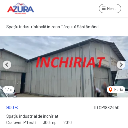
Meniu
Spațiu industrial/hală în zona Târgului Săptămânal!
Previous
Next
1
/
5
Harta
900 €
ID CP1882440
Spațiu industrial de închiriat
Craiovei, Pitesti
300 mp
2010