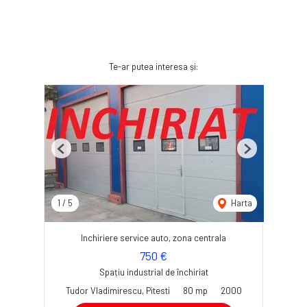
Te-ar putea interesa și:
Previous
Next
1
/
5
Harta
Inchiriere service auto, zona centrala
750 €
Spațiu industrial de închiriat
Tudor Vladimirescu, Pitesti
80 mp
2000