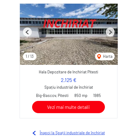
Previous
Next
1
/
13
Harta
Hala Depozitare de Inchiriat Pitesti
2,125 €
Spațiu industrial de închiriat
Big-Bascov, Pitesti
850 mp
1985
Vezi mai multe detalii
Înapoi la Spații industriale de închiriat