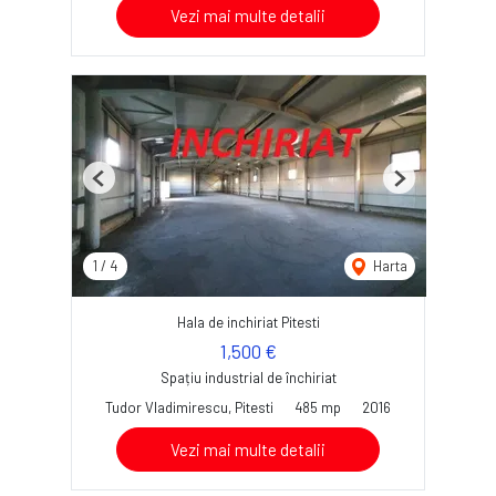
Vezi mai multe detalii
Previous
Next
1
/
4
Harta
Hala de inchiriat Pitesti
1,500 €
Spațiu industrial de închiriat
Tudor Vladimirescu, Pitesti
485 mp
2016
Vezi mai multe detalii