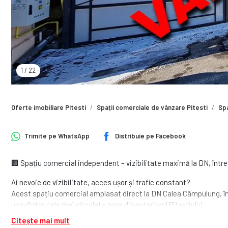
1
/
22
Oferte imobiliare Pitesti
Spații comerciale de vânzare Pitesti
Spa
Trimite pe
WhatsApp
Distribuie pe
Facebook
🏢 Spațiu comercial independent – vizibilitate maximă la DN, între
Ai nevoie de vizibilitate, acces ușor și trafic constant?
Acest spațiu comercial amplasat direct la DN Calea Câmpulung, între
una dintre cele mai circulate zone din exteriorul Piteștiului.
Citește mai mult
Clădirea este independentă, cu teren generos (530 mp) și o supraf