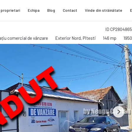
 proprietari
Echipa
Blog
Contact
Vinde din străinătate
E
ID CP2804865
ațiu comercial de vânzare
Exterior Nord, Pitesti
146 mp
1950
Next