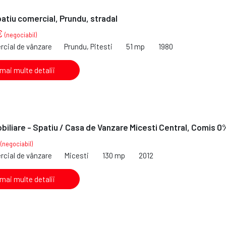
atiu comercial, Prundu, stradal
€
(negociabil)
rcial de vânzare
Prundu, Pitesti
51 mp
1980
 mai multe detalii
iliare - Spatiu / Casa de Vanzare Micesti Central, Comis 0
€
(negociabil)
rcial de vânzare
Micesti
130 mp
2012
 mai multe detalii