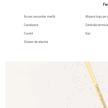
Fac
Acces secundar marfă
Afișare logo pe 
Canalizare
Centrală termic
Curent
Gaz
Sistem de alarmă