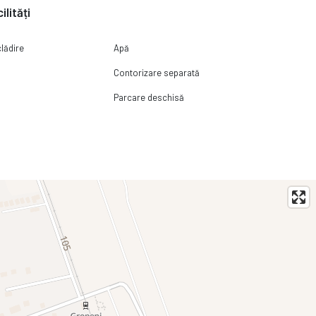
ilități
clădire
Apă
ă
Contorizare separată
Parcare deschisă