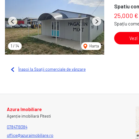
Spatiu com
25,000 €
Spațiu come
Previous
Next
Vezi
1
/
14
Harta
Înapoi la Spații comerciale de vânzare
Azura Imobiliare
Agenție imobiliară Pitesti
0784719384
office@azuraimobiliare.ro