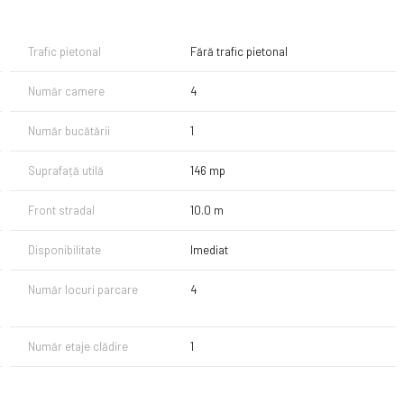
ru de servicii.
Trafic pietonal
Fără trafic pietonal
Număr camere
4
Număr bucătării
1
Suprafață utilă
146 mp
re
Front stradal
10.0 m
ă, cabinet medical, magazin de prezentare, depozit cu birouri, atelier
Disponibilitate
Imediat
trare/ieșire din Pitești spre Câmpulung – o zonă aflată în plină
Număr locuri parcare
4
ursul zilei.
pendență, acest spațiu este exact ce cauți.
Număr etaje clădire
1
rator!