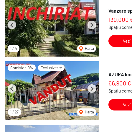
Vanzare sp
130,000 
Spațiu come
Previous
Next
Vezi
1
/
4
Harta
Comision 0%
Exclusivitate
AZURA Imob
66,900 
Spațiu come
Previous
Next
Vezi
1
/
27
Harta