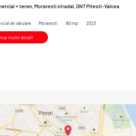
ercial + teren, Moraresti stradal, DN7 Pitesti-Valcea
rcial de vânzare
Moraresti
80 mp
2023
 mai multe detalii