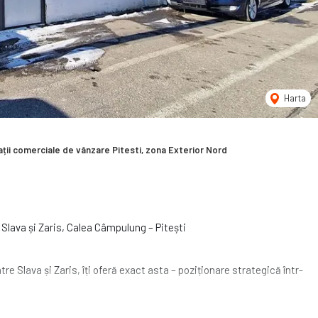
Harta
ții comerciale de vânzare Pitesti, zona Exterior Nord
 Slava și Zaris, Calea Câmpulung – Pitești
 Slava și Zaris, îți oferă exact asta – poziționare strategică într-
ață utilă de 146 mp, compartimentată parțial – perfectă pentru