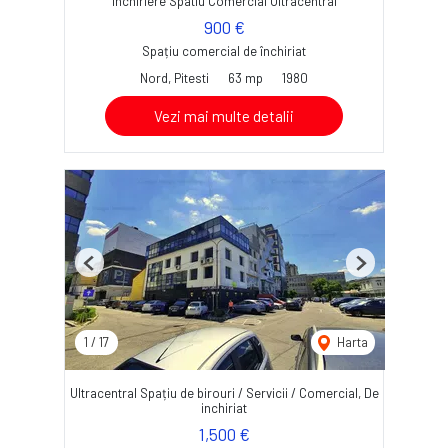
Inchiriere Spatiu Comercial Ultracentral
900 €
Spațiu comercial de închiriat
Nord, Pitesti
63 mp
1980
Vezi mai multe detalii
Previous
Next
1
/
17
Harta
Ultracentral Spațiu de birouri / Servicii / Comercial, De
inchiriat
1,500 €