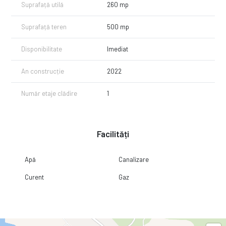
Suprafață utilă
260 mp
Suprafață teren
500 mp
Disponibilitate
Imediat
An construcție
2022
Număr etaje clădire
1
Facilități
Apă
Canalizare
Curent
Gaz